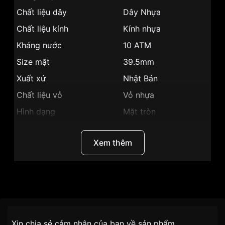
Chất liệu dây
Dây Nhựa
Chất liệu kính
Kính nhựa
Kháng nước
10 ATM
Size mặt
39.5mm
Xuất xứ
Nhật Bản
Chất liệu vỏ
Vỏ nhựa
Hình dạng
Mặt tròn
Màu vỏ
Đen
Xem thêm
Trẻ trung, cá
Phong cách
tính , Thể thao
Lịch thứ, Lịch ngày,
Tính năng
Dạ quang, Giờ, phút,
Thương Hiệu
Casi
giây
o
Độ dày
11.1mm
Chính sách vận chuyển VNLUX
Nhãn hiệu
Vintage
Xin chia sẻ cảm nhận của bạn về sản phẩm