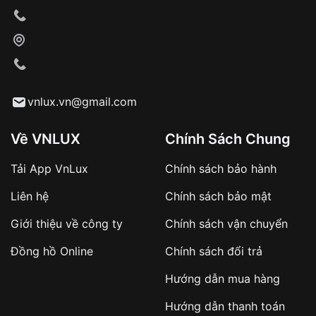
thống VNLUX
Hotline: 0585 215 215
Từ khóa SEO:
Hỗ trợ nhanh chóng – minh bạch
Đảm bảo quyền lợi khách hàng
vnlux.vn@gmail.com
Đồng hành cùng khách hàng trong suốt quá
trình sử dụng
Về VNLUX
Chính Sách Chung
Giao hàng tận nơi
Tải App VnLux
Chính sách bảo hành
Khách hàng kiểm tra và thanh toán trực tiếp
cho nhân viên giao hàng
Liên hệ
Chính sách bảo mật
Giới thiệu về công ty
Chính sách vận chuyển
Xác nhận đơn hàng và thanh toán
Đồng hồ Online
Chính sách đổi trả
VNLUX tiến hành giao hàng đến địa chỉ yêu
cầu
Hướng dẫn mua hàng
Từ khóa SEO:
Hướng dẫn thanh toán