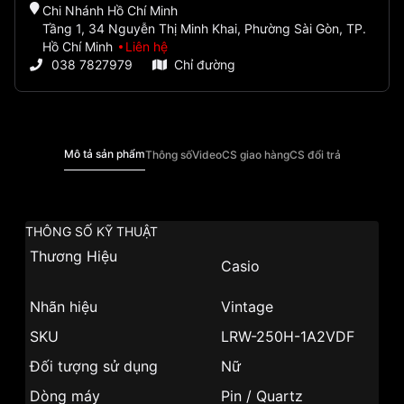
Chi Nhánh Hồ Chí Minh
Tầng 1, 34 Nguyễn Thị Minh Khai, Phường Sài Gòn, TP.
Hồ Chí Minh
Liên hệ
038 7827979
Chỉ đường
Mô tả sản phẩm
Thông số
Video
CS giao hàng
CS đổi trả
THÔNG SỐ KỸ THUẬT
Thương Hiệu
Casio
Nhãn hiệu
Vintage
SKU
LRW-250H-1A2VDF
Đối tượng sử dụng
Nữ
Dòng máy
Pin / Quartz