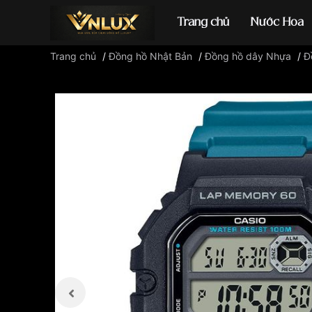
Trang chủ
Nước Hoa
Trang chủ
/
Đồng hồ Nhật Bản
/
Đồng hồ dây Nhựa
/
Đ
Đồng hồ casio
đ