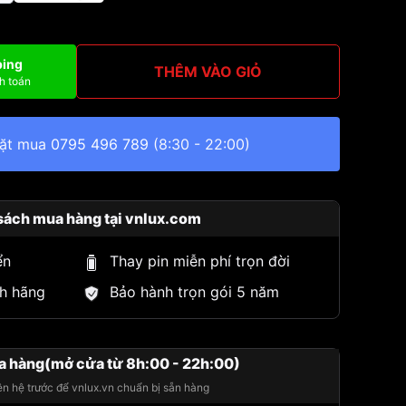
ping
THÊM VÀO GIỎ
h toán
đặt mua
0795 496 789
(8:30 - 22:00)
sách mua hàng tại vnlux.com
ển
Thay pin miễn phí trọn đời
h hãng
Bảo hành trọn gói 5 năm
a hàng(mở cửa từ 8h:00 - 22h:00)
iên hệ trước để vnlux.vn chuẩn bị sẵn hàng