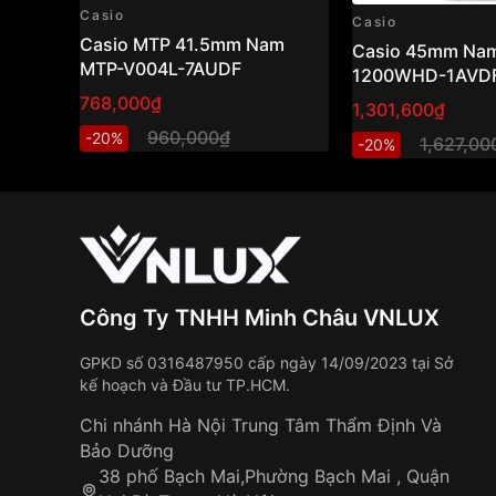
Casio
Casio
Casio MTP 41.5mm Nam
Casio 45mm Nam
MTP-V004L-7AUDF
1200WHD-1AVD
768,000₫
1,301,600₫
960,000₫
-20%
1,627,00
-20%
Công Ty TNHH Minh Châu VNLUX
GPKD số 0316487950 cấp ngày 14/09/2023 tại Sở
kế hoạch và Đầu tư TP.HCM.
Chi nhánh Hà Nội Trung Tâm Thẩm Định Và
Bảo Dưỡng
38 phố Bạch Mai,Phường Bạch Mai , Quận