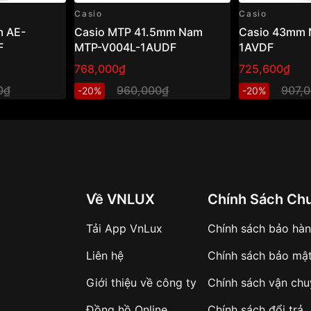
Casio
Casio
 AE-
Casio MTP 41.5mm Nam
Casio 43mm 
F
MTP-V004L-1AUDF
1AVDF
768,000₫
725,600₫
0₫
960,000₫
907,
-20%
-20%
Về VNLUX
Chính Sách Ch
Tải App VnLux
Chính sách bảo hà
Liên hệ
Chính sách bảo mậ
Giới thiệu về công ty
Chính sách vận ch
Đồng hồ Online
Chính sách đổi trả