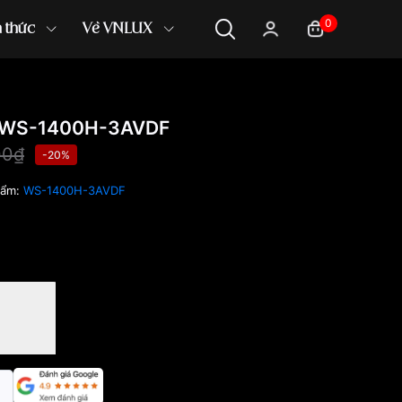
0
n thức
Về VNLUX
 WS-1400H-3AVDF
00₫
-20%
hẩm:
WS-1400H-3AVDF