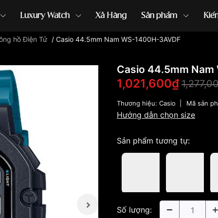
Luxury Watch
Xả Hàng
Sản phẩm
Kiế
ồng hồ Điện Tử
/
Casio 44.5mm Nam WS-1400H-3AVDF
ồng hồ G-Shock
đồng hồ Orient
...
Casio 44.5mm Nam
1,021,600₫
1,277,0
Thương hiệu:
Casio
|
Mã sản p
Hướng dẫn chọn size
Sản phẩm tương tự:
Số lượng: