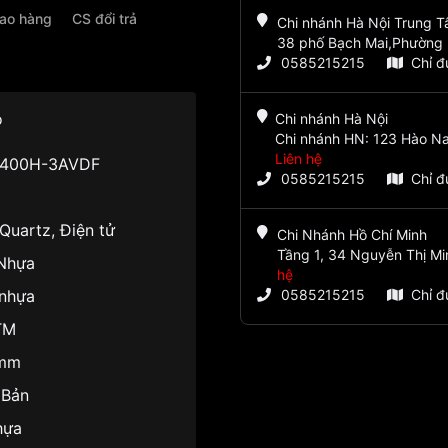
iao hàng
CS đổi trả
Chi nhánh Hà Nội Trung 
38 phố Bạch Mai,Phường 
0585215215
Chỉ 
o
Chi nhánh Hà Nội
Chi nhánh HN: 123 Hào Na
Liên hệ
400H-3AVDF
0585215215
Chỉ 
 Quartz, Điện tử
Chi Nhánh Hồ Chí Minh
Tầng 1, 34 Nguyễn Thị Mi
Nhựa
hệ
 nhựa
0585215215
Chỉ 
TM
5mm
 Bản
hựa