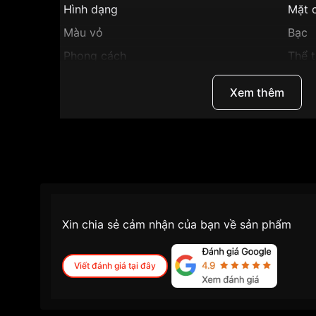
Hình dạng
Mặt 
Màu vỏ
Bạc
Phong cách
Thể 
Dạ qu
Tính năng
Xem thêm
Lịch
Độ dày
13,4
Màu mặt
Mặt 
Những sản phẩm tương tự
"Casio 44.5mm Na
Xin chia sẻ cảm nhận của bạn về sản phẩm
Viết đánh giá tại đây