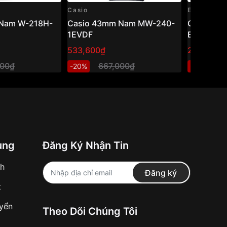
Casio
Edifice
Nam W-218H-
Casio 43mm Nam MW-240-
Casio Edi
1EVDF
EFR-526L
533,600₫
2,740,80
000₫
667,000₫
3
-20%
-20%
ung
Đăng Ký Nhận Tin
nh
Đăng ký
t
uyển
Theo Dõi Chúng Tôi