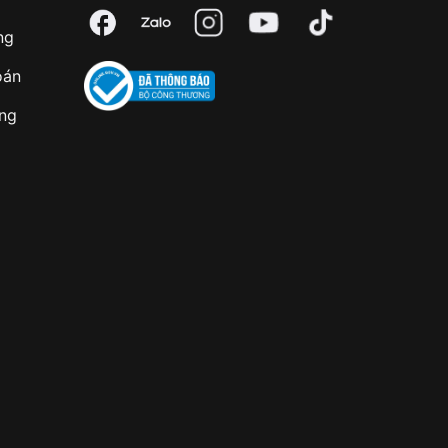
ng
oán
àng