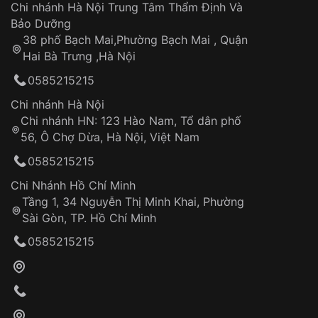
Áp dụng cho tất cả tỉnh thành trên toàn quốc
Dây đeo
Chi nhánh Hà Nội Trung Tâm Thẩm Định Và
Thời gian tính từ khi xác nhận đơn hàng thành
Vỏ đồng hồ
Bảo Dưỡng
công
Sản phẩm đã bị:
38 phố Bạch Mai,Phường Bạch Mai , Quận
Tự ý sửa chữa
Hai Bà Trưng ,Hà Nội
Can thiệp tại các nơi không thuộc hệ
0585215215
thống VNLUX
Hotline: 0585 215 215
Chi nhánh Hà Nội
Chi nhánh HN: 123 Hào Nam, Tổ dân phố
Từ khóa SEO:
56, Ô Chợ Dừa, Hà Nội, Việt Nam
Hỗ trợ nhanh chóng – minh bạch
0585215215
Đảm bảo quyền lợi khách hàng
Đồng hành cùng khách hàng trong suốt quá
Chi Nhánh Hồ Chí Minh
trình sử dụng
Tầng 1, 34 Nguyễn Thị Minh Khai, Phường
Sài Gòn, TP. Hồ Chí Minh
Giao hàng tận nơi
0585215215
Khách hàng kiểm tra và thanh toán trực tiếp
cho nhân viên giao hàng
Xác nhận đơn hàng và thanh toán