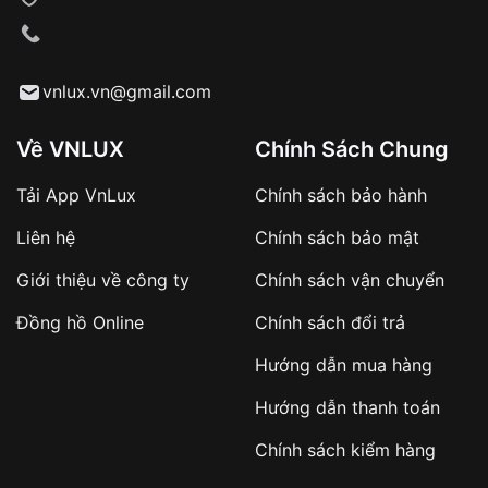
VNLUX tiến hành giao hàng đến địa chỉ yêu
cầu
Từ khóa SEO:
vnlux.vn@gmail.com
Về VNLUX
Chính Sách Chung
Tải App VnLux
Chính sách bảo hành
Áp dụng với các đơn hàng giá trị cao hoặc
Liên hệ
Chính sách bảo mật
sản phẩm đặc biệt
Khách hàng cần
đặt cọc trước 10% giá trị đơn
Giới thiệu về công ty
Chính sách vận chuyển
hàng
Số tiền còn lại thanh toán khi nhận hàng hoặc
Đồng hồ Online
Chính sách đổi trả
theo thỏa thuận
Hướng dẫn mua hàng
Lợi ích của việc đặt cọc:
Hướng dẫn thanh toán
✔️ Đảm bảo xử lý đơn hàng nhanh chóng
Chính sách kiểm hàng
✔️ Hạn chế tình trạng hủy đơn không mong
muốn