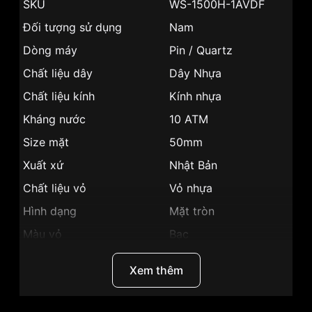
SKU
WS-1500H-1AVDF
Đối tượng sử dụng
Nam
Dòng máy
Pin / Quartz
Chất liệu dây
Dây Nhựa
Chất liệu kính
Kính nhựa
Kháng nước
10 ATM
Size mặt
50mm
Xuất xứ
Nhật Bản
Chất liệu vỏ
Vỏ nhựa
Hình dạng
Mặt tròn
Màu vỏ
Bạc
Phong cách
Thể thao
Xem thêm
Dạ quang, Giờ, phút,
Tính năng
giây, Lịch ngày, la bàn