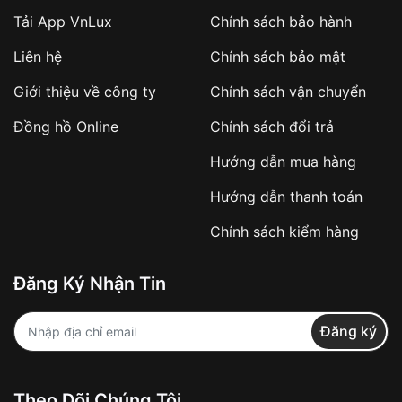
Tải App VnLux
Chính sách bảo hành
Áp dụng với các đơn hàng giá trị cao hoặc
Liên hệ
Chính sách bảo mật
sản phẩm đặc biệt
Khách hàng cần
đặt cọc trước 10% giá trị đơn
Giới thiệu về công ty
Chính sách vận chuyển
hàng
Số tiền còn lại thanh toán khi nhận hàng hoặc
Đồng hồ Online
Chính sách đổi trả
theo thỏa thuận
Hướng dẫn mua hàng
Lợi ích của việc đặt cọc:
Hướng dẫn thanh toán
✔️ Đảm bảo xử lý đơn hàng nhanh chóng
Chính sách kiểm hàng
✔️ Hạn chế tình trạng hủy đơn không mong
muốn
Đăng Ký Nhận Tin
Từ khóa SEO:
Đăng ký
Khách hàng được
kiểm tra hàng trước khi
Theo Dõi Chúng Tôi