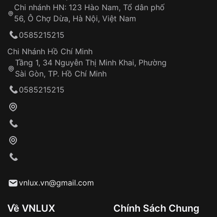
Chi nhánh HN: 123 Hào Nam, Tổ dân phố
Từ khóa SEO:
56, Ô Chợ Dừa, Hà Nội, Việt Nam
Hỗ trợ nhanh chóng – minh bạch
0585215215
Đảm bảo quyền lợi khách hàng
Đồng hành cùng khách hàng trong suốt quá
Chi Nhánh Hồ Chí Minh
trình sử dụng
Tầng 1, 34 Nguyễn Thị Minh Khai, Phường
Sài Gòn, TP. Hồ Chí Minh
Giao hàng tận nơi
0585215215
Khách hàng kiểm tra và thanh toán trực tiếp
cho nhân viên giao hàng
Xác nhận đơn hàng và thanh toán
VNLUX tiến hành giao hàng đến địa chỉ yêu
cầu
Từ khóa SEO:
vnlux.vn@gmail.com
Về VNLUX
Chính Sách Chung