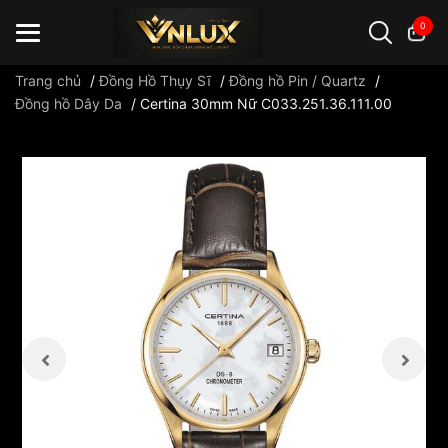
0
Trang chủ
/
Đồng Hồ Thụy Sĩ
/
Đồng hồ Pin / Quartz
/
Đồng hồ Dây Da
/
Certina 30mm Nữ C033.251.36.111.00
Đồng hồ casio
đồng hồ G-Shock
đồng hồ Orient
...