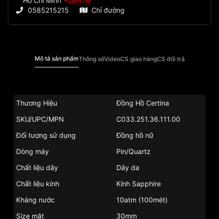
Hồ Chí Minh
Liên hệ
0585215215
Chỉ đường
Mô tả sản phẩm
Thông số
Video
CS giao hàng
CS đổi trả
Thương Hiệu
Đồng Hồ Certina
SKU/UPC/MPN
C033.251.36.111.00
Đối tượng sử dụng
Đồng hồ nữ
Dòng máy
Pin/Quartz
Chất liệu dây
Dây da
Chất liệu kính
Kính Sapphire
Kháng nước
10atm (100mét)
Size mặt
30mm