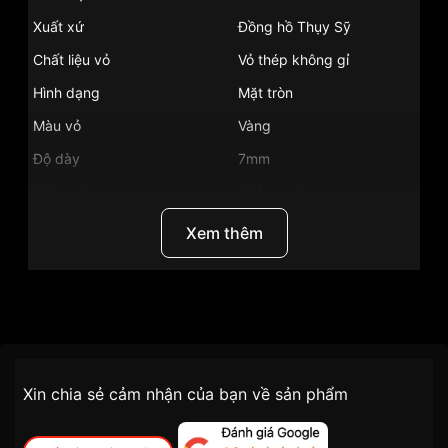
Xuất xứ
Đồng hồ Thụy Sỹ
Chất liệu vỏ
Vỏ thép không gỉ
Hình dạng
Mặt tròn
Màu vỏ
Vàng
Độ dày
7mm
Màu mặt
Khảm trai
Những sản phẩm tương tự
"Certina 30mm Nữ
Xem thêm
C033.251.36.111.00":
Thương Hiệu
Certina
SKU
C033.251.36.111.00
Chính sách vận chuyển VNLUX
Xin chia sẻ cảm nhận của bạn về sản phẩm
tiện lợi –
Đối tượng sử dụng
Nữ
nhanh chóng – minh bạch