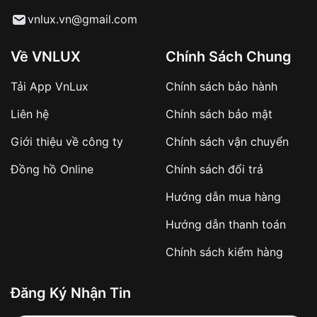
Từ khóa SEO:
vnlux.vn@gmail.com
Về VNLUX
Chính Sách Chung
Tải App VnLux
Chính sách bảo hành
Áp dụng với các đơn hàng giá trị cao hoặc
Liên hệ
Chính sách bảo mật
sản phẩm đặc biệt
Khách hàng cần
đặt cọc trước 10% giá trị đơn
Giới thiệu về công ty
Chính sách vận chuyển
hàng
Số tiền còn lại thanh toán khi nhận hàng hoặc
Đồng hồ Online
Chính sách đổi trả
theo thỏa thuận
Hướng dẫn mua hàng
Lợi ích của việc đặt cọc:
Hướng dẫn thanh toán
✔️ Đảm bảo xử lý đơn hàng nhanh chóng
Chính sách kiểm hàng
✔️ Hạn chế tình trạng hủy đơn không mong
muốn
Đăng Ký Nhận Tin
Từ khóa SEO: