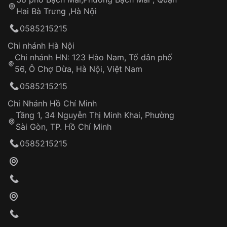
Tự ý sửa chữa
Hai Bà Trưng ,Hà Nội
Can thiệp tại các nơi không thuộc hệ
0585215215
thống VNLUX
Hotline: 0585 215 215
Chi nhánh Hà Nội
Chi nhánh HN: 123 Hào Nam, Tổ dân phố
Từ khóa SEO:
56, Ô Chợ Dừa, Hà Nội, Việt Nam
Hỗ trợ nhanh chóng – minh bạch
0585215215
Đảm bảo quyền lợi khách hàng
Đồng hành cùng khách hàng trong suốt quá
Chi Nhánh Hồ Chí Minh
trình sử dụng
Tầng 1, 34 Nguyễn Thị Minh Khai, Phường
Sài Gòn, TP. Hồ Chí Minh
Giao hàng tận nơi
0585215215
Khách hàng kiểm tra và thanh toán trực tiếp
cho nhân viên giao hàng
Xác nhận đơn hàng và thanh toán
VNLUX tiến hành giao hàng đến địa chỉ yêu
cầu