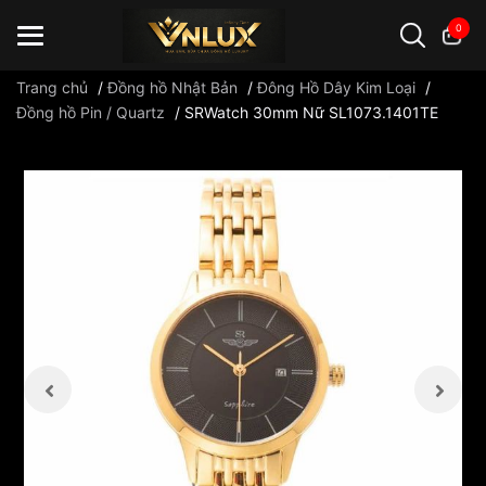
0
Trang chủ
/
Đồng hồ Nhật Bản
/
Đông Hồ Dây Kim Loại
/
Đồng hồ Pin / Quartz
/
SRWatch 30mm Nữ SL1073.1401TE
Đồng hồ casio
đồng hồ G-Shock
đồng hồ Orient
...