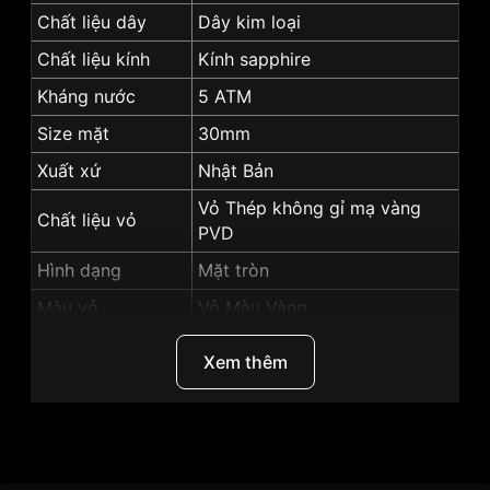
Chất liệu dây
Dây kim loại
Chất liệu kính
Kính sapphire
Kháng nước
5 ATM
Size mặt
30mm
Xuất xứ
Nhật Bản
Vỏ Thép không gỉ mạ vàng
Chất liệu vỏ
PVD
Hình dạng
Mặt tròn
Màu vỏ
Vỏ Màu Vàng
Màu mặt
Mặt đen
Xem thêm
Tính năng
Lịch ngày, Giờ, phút, giây
Những sản phẩm tương tự
"SRWatch 30mm Nữ
SL1073.1401TE":
Thương Hiệu
SRwatch