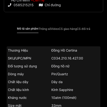
Hồ Chí Minh
Liên hệ
0585215215
Chỉ đường
Mô tả sản phẩm
Thông số
Video
CS giao hàng
CS đổi trả
Thương Hiệu
Đồng Hồ Certina
SKU/UPC/MPN
C034.210.16.427.00
Đối tượng sử dụng
Đồng hồ nữ
Dòng máy
Pin/Quartz
Chất liệu dây
Dây da
Chất liệu kính
Kính Sapphire
Kháng nước
10atm (100mét)
Size mặt
33mm