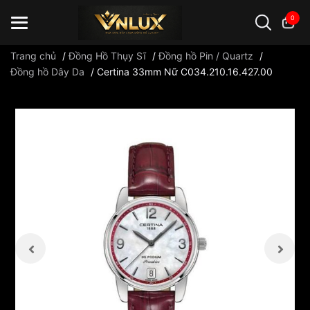
0
Trang chủ
/
Đồng Hồ Thụy Sĩ
/
Đồng hồ Pin / Quartz
/
Đồng hồ Dây Da
/
Certina 33mm Nữ C034.210.16.427.00
Đồng hồ casio
đồng hồ G-Shock
đồng hồ Orient
...