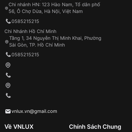
Chi nhánh HN: 123 Hào Nam, Tổ dân phố
Từ khóa SEO:
56, Ô Chợ Dừa, Hà Nội, Việt Nam
Hỗ trợ nhanh chóng – minh bạch
0585215215
Đảm bảo quyền lợi khách hàng
Đồng hành cùng khách hàng trong suốt quá
Chi Nhánh Hồ Chí Minh
trình sử dụng
Tầng 1, 34 Nguyễn Thị Minh Khai, Phường
Sài Gòn, TP. Hồ Chí Minh
Giao hàng tận nơi
0585215215
Khách hàng kiểm tra và thanh toán trực tiếp
cho nhân viên giao hàng
Xác nhận đơn hàng và thanh toán
VNLUX tiến hành giao hàng đến địa chỉ yêu
cầu
Từ khóa SEO:
vnlux.vn@gmail.com
Về VNLUX
Chính Sách Chung