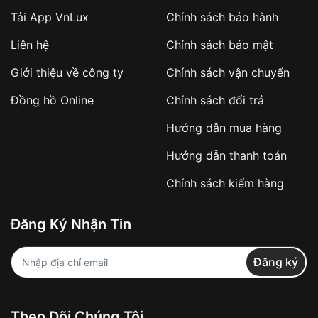
Tải App VnLux
Chính sách bảo hành
Áp dụng với các đơn hàng giá trị cao hoặc
Liên hệ
Chính sách bảo mật
sản phẩm đặc biệt
Khách hàng cần
đặt cọc trước 10% giá trị đơn
Giới thiệu về công ty
Chính sách vận chuyển
hàng
Số tiền còn lại thanh toán khi nhận hàng hoặc
Đồng hồ Online
Chính sách đổi trả
theo thỏa thuận
Hướng dẫn mua hàng
Lợi ích của việc đặt cọc:
Hướng dẫn thanh toán
✔️ Đảm bảo xử lý đơn hàng nhanh chóng
Chính sách kiểm hàng
✔️ Hạn chế tình trạng hủy đơn không mong
muốn
Đăng Ký Nhận Tin
Từ khóa SEO:
Đăng ký
Khách hàng được
kiểm tra hàng trước khi
Theo Dõi Chúng Tôi