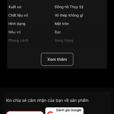
Xuất xứ
Đồng hồ Thụy Sỹ
Chất liệu vỏ
Vỏ thép không gỉ
Hình dạng
Mặt tròn
Màu vỏ
Bạc
Phong cách
Sang trọng
Tính năng
Giờ, phút, giây, Lịch ngày
Độ dày
8.5mm
Xem thêm
Màu mặt
Khảm trai
Những sản phẩm tương tự
"Certina 33mm Nữ
C034.210.16.427.00":
Thương Hiệu
Certina
SKU
C034.210.16.427.00
Chính sách vận chuyển VNLUX
Xin chia sẻ cảm nhận của bạn về sản phẩm
tiện lợi –
Đối tượng sử dụng
Nữ
nhanh chóng – minh bạch