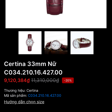
Certina 33mm Nữ
C034.210.16.427.00
11,310,000₫
9,120,384₫
-20%
Thương hiệu:
Certina
Mã sản phẩm:
C034.210.16.427.00
Hướng dẫn chọn size