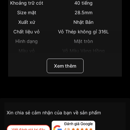
Khoảng trữ cót
40 tiếng
Size mặt
28.5mm
Xuất xứ
Nhật Bản
Chất liệu vỏ
Vỏ Thép không gỉ 316L
Hình dạng
Mặt tròn
Màu vỏ
Vỏ Màu Vàng Hồng
Phong cách
Thời trang
Xem thêm
Hở tim lộ đáy, Dạ quang, Giờ,
Tính năng
Phút, Giây
Độ dày
10mm
Thương hiệu
Citizen
Màu mặt
Mặt hồng
Những sản phẩm tương tự
SKU
PR1044-87X
"Citizen 28.5mm Nữ
Chính sách vận chuyển VNLUX
PR1044-87X":
Xin chia sẻ cảm nhận của bạn về sản phẩm
tiện lợi –
Đối tượng sử dụng
Nữ
nhanh chóng – minh bạch
Dòng máy
Cơ / Automatic
Viết đánh giá tại đây