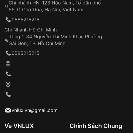
Chi nhánh HN: 123 Hào Nam, Tổ dân phố
Từ khóa SEO:
56, Ô Chợ Dừa, Hà Nội, Việt Nam
Hỗ trợ nhanh chóng – minh bạch
0585215215
Đảm bảo quyền lợi khách hàng
Đồng hành cùng khách hàng trong suốt quá
Chi Nhánh Hồ Chí Minh
trình sử dụng
Tầng 1, 34 Nguyễn Thị Minh Khai, Phường
Sài Gòn, TP. Hồ Chí Minh
Giao hàng tận nơi
0585215215
Khách hàng kiểm tra và thanh toán trực tiếp
cho nhân viên giao hàng
Xác nhận đơn hàng và thanh toán
VNLUX tiến hành giao hàng đến địa chỉ yêu
cầu
Từ khóa SEO:
vnlux.vn@gmail.com
Về VNLUX
Chính Sách Chung