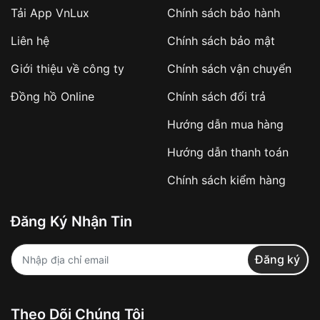
Tải App VnLux
Chính sách bảo hành
Áp dụng với các đơn hàng giá trị cao hoặc
Liên hệ
Chính sách bảo mật
sản phẩm đặc biệt
Khách hàng cần
đặt cọc trước 10% giá trị đơn
Giới thiệu về công ty
Chính sách vận chuyển
hàng
Số tiền còn lại thanh toán khi nhận hàng hoặc
Đồng hồ Online
Chính sách đổi trả
theo thỏa thuận
Hướng dẫn mua hàng
Lợi ích của việc đặt cọc:
Hướng dẫn thanh toán
✔️ Đảm bảo xử lý đơn hàng nhanh chóng
Chính sách kiểm hàng
✔️ Hạn chế tình trạng hủy đơn không mong
muốn
Đăng Ký Nhận Tin
Từ khóa SEO:
Đăng ký
Khách hàng được
kiểm tra hàng trước khi
Theo Dõi Chúng Tôi