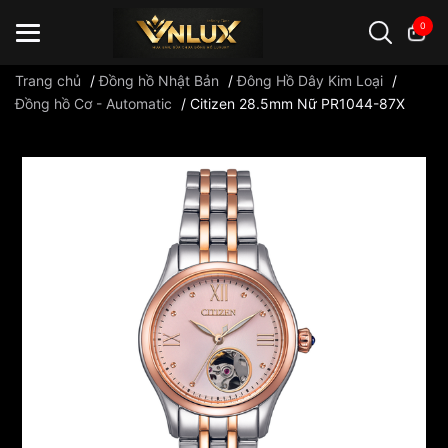
0
Trang chủ
/
Đồng hồ Nhật Bản
/
Đông Hồ Dây Kim Loại
/
Đồng hồ Cơ - Automatic
/
Citizen 28.5mm Nữ PR1044-87X
Đồng hồ casio
đồng hồ G-Shock
đồng hồ Orient
...