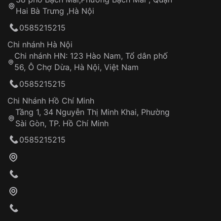
Tự ý sửa chữa
Hai Bà Trưng ,Hà Nội
Can thiệp tại các nơi không thuộc hệ
0585215215
thống VNLUX
Hotline: 0585 215 215
Chi nhánh Hà Nội
Chi nhánh HN: 123 Hào Nam, Tổ dân phố
Từ khóa SEO:
56, Ô Chợ Dừa, Hà Nội, Việt Nam
Hỗ trợ nhanh chóng – minh bạch
0585215215
Đảm bảo quyền lợi khách hàng
Đồng hành cùng khách hàng trong suốt quá
Chi Nhánh Hồ Chí Minh
trình sử dụng
Tầng 1, 34 Nguyễn Thị Minh Khai, Phường
Sài Gòn, TP. Hồ Chí Minh
Giao hàng tận nơi
0585215215
Khách hàng kiểm tra và thanh toán trực tiếp
cho nhân viên giao hàng
Xác nhận đơn hàng và thanh toán
VNLUX tiến hành giao hàng đến địa chỉ yêu
cầu