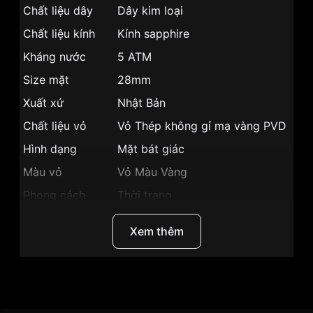
Chất liệu dây
Dây kim loại
Chất liệu kính
Kính sapphire
Kháng nước
5 ATM
Size mặt
28mm
Xuất xứ
Nhật Bản
Chất liệu vỏ
Vỏ Thép không gỉ mạ vàng PVD
Hình dạng
Mặt bát giác
Màu vỏ
Vỏ Màu Vàng
Phong cách
Thời trang
Dạ quang, Lịch ngày, Giờ, Phút,
Tính năng
Xem thêm
Giây
Độ dày
7.8mm
Màu mặt
Mặt trắng
Thương hiệu
Citizen
Những sản phẩm tương tự
"Citizen 28mm Nữ