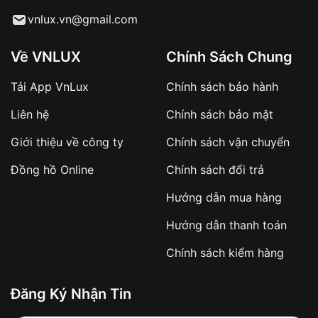
Từ khóa SEO:
vnlux.vn@gmail.com
Về VNLUX
Chính Sách Chung
Tải App VnLux
Chính sách bảo hành
Áp dụng với các đơn hàng giá trị cao hoặc
Liên hệ
Chính sách bảo mật
sản phẩm đặc biệt
Khách hàng cần
đặt cọc trước 10% giá trị đơn
Giới thiệu về công ty
Chính sách vận chuyển
hàng
Số tiền còn lại thanh toán khi nhận hàng hoặc
Đồng hồ Online
Chính sách đổi trả
theo thỏa thuận
Hướng dẫn mua hàng
Lợi ích của việc đặt cọc:
Hướng dẫn thanh toán
✔️ Đảm bảo xử lý đơn hàng nhanh chóng
Chính sách kiểm hàng
✔️ Hạn chế tình trạng hủy đơn không mong
muốn
Đăng Ký Nhận Tin
Từ khóa SEO: