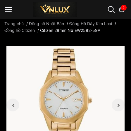
0
Trang chủ
/
Đồng hồ Nhật Bản
/
Đông Hồ Dây Kim Loại
/
Đồng hồ Citizen
/
Citizen 28mm Nữ EW2582-59A
Đồng hồ casio
đồng hồ G-Shock
đồng hồ Orient
...