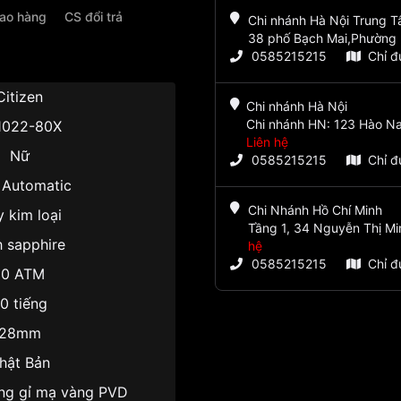
iao hàng
CS đổi trả
Chi nhánh Hà Nội Trung 
38 phố Bạch Mai,Phường 
0585215215
Chỉ 
Citizen
Chi nhánh Hà Nội
Chi nhánh HN: 123 Hào Na
1022-80X
Liên hệ
Nữ
0585215215
Chỉ 
 Automatic
Chi Nhánh Hồ Chí Minh
 kim loại
Tầng 1, 34 Nguyễn Thị Mi
h sapphire
hệ
0585215215
Chỉ 
10 ATM
0 tiếng
28mm
hật Bản
ng gỉ mạ vàng PVD