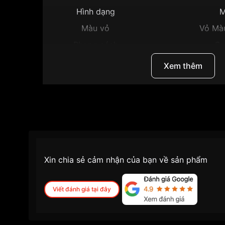
Hình dạng
M
Màu vỏ
Vỏ Mà
Phong cách
Sa
Tính năng
Hở tim lộ đá
Xem thêm
Độ dày
Màu mặt
M
Những sản phẩm tương tự
"Citizen 28mm Nữ 
Xin chia sẻ cảm nhận của bạn về sản phẩm
Viết đánh giá tại đây