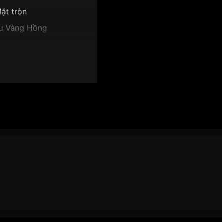
ặt tròn
u Vàng Hồng
ng trọng
y, Giờ, Phút, Giây
10.8mm
ặt hồng
PR1022-80X":