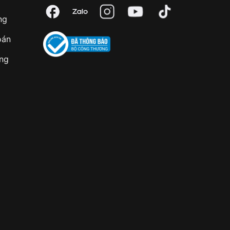
ng
oán
àng