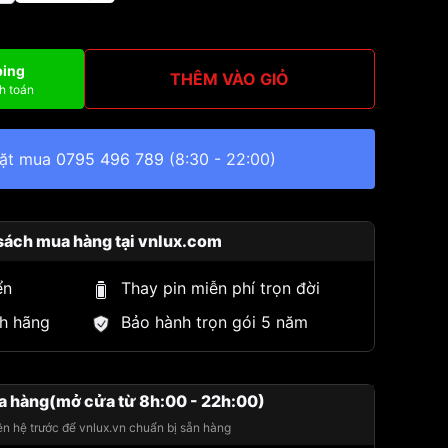
ping
THÊM VÀO GIỎ
h toán
đặt mua
0795 496 789
(8:30 - 22:00)
sách mua hàng tại vnlux.com
ển
Thay pin miễn phí trọn đời
h hãng
Bảo hành trọn gói 5 năm
a hàng(mở cửa từ 8h:00 - 22h:00)
iên hệ trước để vnlux.vn chuẩn bị sẵn hàng