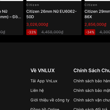
Citizen
Citizen
e Nữ
Citizen 26mm Nữ EU6062-
Citizen 29mm
2mm) – Đồng
50D
86X
g ánh sáng,
3,026,000₫
2,856,000₫
rọng
00₫
4,458,000₫
4,30
-33%
-34%
Về VNLUX
Chính Sách Ch
Tải App VnLux
Chính sách bảo hà
Liên hệ
Chính sách bảo mậ
Giới thiệu về công ty
Chính sách vận ch
Đồng hồ Online
Chính sách đổi trả