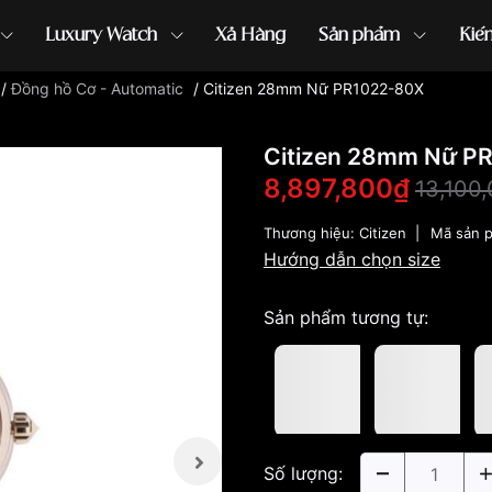
Luxury Watch
Xả Hàng
Sản phẩm
Kiế
/
Đồng hồ Cơ - Automatic
/
Citizen 28mm Nữ PR1022-80X
ồng hồ G-Shock
đồng hồ Orient
...
Citizen 28mm Nữ P
8,897,800₫
13,100
Thương hiệu:
Citizen
|
Mã sản 
Hướng dẫn chọn size
Sản phẩm tương tự:
Số lượng: