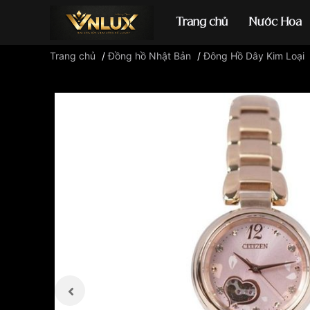
Trang chủ
Nước Hoa
Trang chủ
/
Đồng hồ Nhật Bản
/
Đông Hồ Dây Kim Loại
Đồng hồ casio
đ