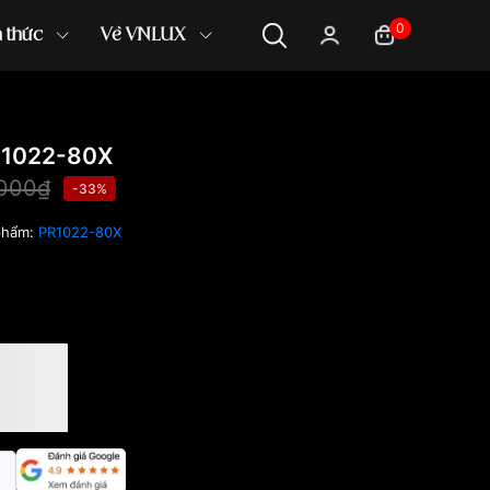
0
n thức
Về VNLUX
R1022-80X
,000₫
-33%
phẩm:
PR1022-80X