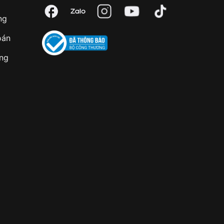
ng
oán
àng