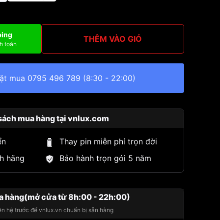
ping
THÊM VÀO GIỎ
h toán
đặt mua
0795 496 789
(8:30 - 22:00)
sách mua hàng tại vnlux.com
ển
Thay pin miễn phí trọn đời
h hãng
Bảo hành trọn gói 5 năm
a hàng(mở cửa từ 8h:00 - 22h:00)
iên hệ trước để vnlux.vn chuẩn bị sẵn hàng