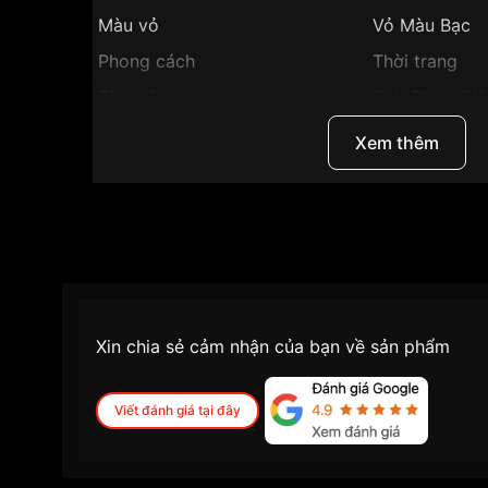
Màu vỏ
Vỏ Màu Bạc
Phong cách
Thời trang
Tính năng
Giờ, Phút, Gi
Độ dày
7mm
Xem thêm
Màu mặt
Mặt xanh dư
Những sản phẩm tương tự
"Citizen 28x22mm 
Xin chia sẻ cảm nhận của bạn về sản phẩm
Viết đánh giá tại đây