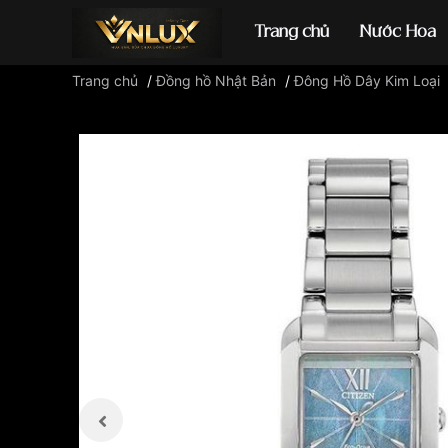
Trang chủ
Nước Hoa
Trang chủ
/
Đồng hồ Nhật Bản
/
Đông Hồ Dây Kim Loại
Đồng hồ casio
đ