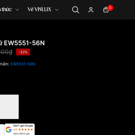
0
n thức
Về VNLUX
Nữ EW5551-56N
000₫
-32%
phẩm:
EW5551-56N