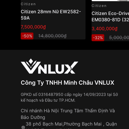
Citizen
Citizen
Citizen 28mm Nữ EW2582-
Citizen Eco-Driv
59A
EM0380-81D (3
hồ nữ năng lượn
7,500,000₫
3,400,000₫
mặt xà cừ sang t
14,800,000₫
-50%
5,000,0
-32%
Công Ty TNHH Minh Châu VNLUX
GPKD số 0316487950 cấp ngày 14/09/2023 tại Sở
kế hoạch và Đầu tư TP.HCM.
Chi nhánh Hà Nội Trung Tâm Thẩm Định Và
Bảo Dưỡng
38 phố Bạch Mai,Phường Bạch Mai , Quận