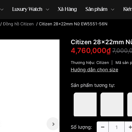
Luxury Watch
Xả Hàng
Sản phẩm
Kiế
/
Đồng hồ Citizen
/
Citizen 28x22mm Nữ EW5551-56N
ồng hồ G-Shock
đồng hồ Orient
...
Citizen 28x22mm 
4,760,000₫
7,000,
Thương hiệu:
Citizen
|
Mã sản 
Hướng dẫn chọn size
Sản phẩm tương tự:
Số lượng: