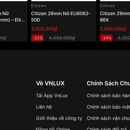
Citizen
Citizen
e Nữ
Citizen 26mm Nữ EU6062-
Citizen 29mm
2mm) – Đồng
50D
86X
g ánh sáng,
3,026,000₫
2,856,000₫
rọng
00₫
4,458,000₫
4,30
-33%
-34%
Về VNLUX
Chính Sách Ch
Tải App VnLux
Chính sách bảo hà
Liên hệ
Chính sách bảo mậ
Giới thiệu về công ty
Chính sách vận ch
Đồng hồ Online
Chính sách đổi trả