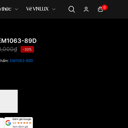
0
n thức
Về VNLUX
 EM1063-89D
0,000₫
-32%
phẩm:
EM1063-89D