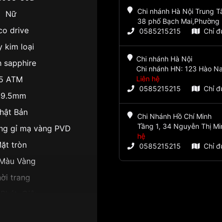
Chi nhánh Hà Nội Trung 
Nữ
38 phố Bạch Mai,Phường 
co drive
0585215215
Chỉ 
 kim loại
Chi nhánh Hà Nội
h sapphire
Chi nhánh HN: 123 Hào Na
5 ATM
Liên hệ
0585215215
Chỉ 
29.5mm
hật Bản
Chi Nhánh Hồ Chí Minh
Tầng 1, 34 Nguyễn Thị Mi
ng gỉ mạ vàng PVD
hệ
ặt tròn
0585215215
Chỉ 
Màu Vàng
ời trang
 Phút, Giây
8.3mm