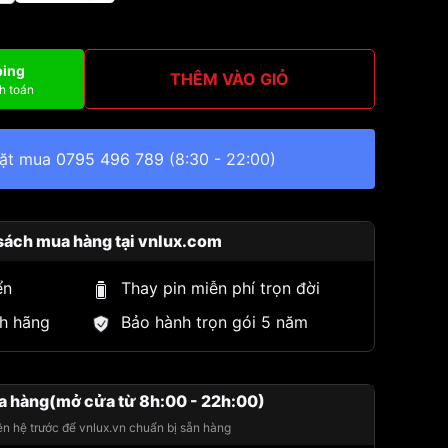
ping
THÊM VÀO GIỎ
h toán
đặt mua
0795 496 789
(8:30 - 22:00)
sách mua hàng tại vnlux.com
ển
Thay pin miễn phí trọn đời
h hãng
Bảo hành trọn gói 5 năm
a hàng(mở cửa từ 8h:00 - 22h:00)
iên hệ trước để vnlux.vn chuẩn bị sẵn hàng