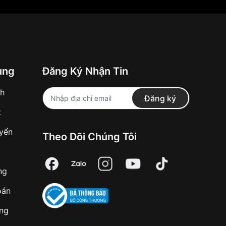
ung
Đăng Ký Nhận Tin
nh
Đăng ký
t
uyển
Theo Dõi Chúng Tôi
ng
oán
àng