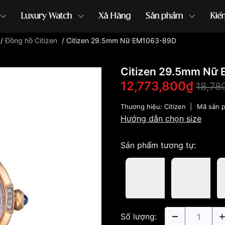
Luxury Watch
Xả Hàng
Sản phẩm
Kiế
/
Đồng hồ Citizen
/
Citizen 29.5mm Nữ EM1063-89D
ồng hồ G-Shock
đồng hồ Orient
...
Citizen 29.5mm Nữ
12,773,800₫
18,78
Thương hiệu:
Citizen
|
Mã sản 
Hướng dẫn chọn size
Sản phẩm tương tự:
Số lượng: