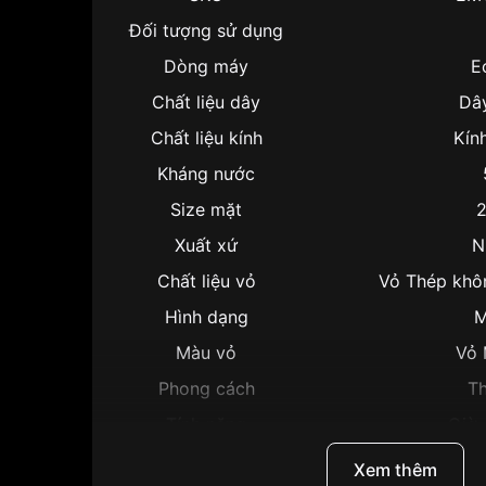
Đối tượng sử dụng
Dòng máy
E
Chất liệu dây
Dây
Chất liệu kính
Kín
Kháng nước
Size mặt
Xuất xứ
N
Chất liệu vỏ
Vỏ Thép khô
Hình dạng
M
Màu vỏ
Vỏ 
Phong cách
Th
Tính năng
Giờ,
Độ dày
Xem thêm