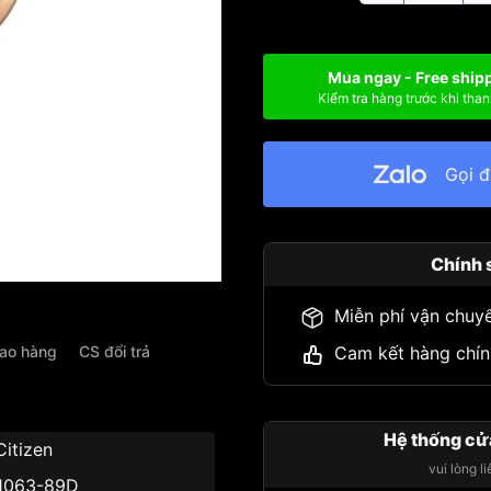
Mua ngay - Free ship
Kiểm tra hàng trước khi than
Gọi 
Chính 
Miễn phí vận chuy
iao hàng
CS đổi trả
Cam kết hàng chín
Hệ thống cử
Citizen
vui lòng l
1063-89D