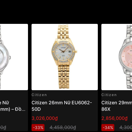
Citizen
Citizen
e Nữ
Citizen 26mm Nữ EU6062-
Citizen 29mm
2mm) – Đồng
50D
86X
g ánh sáng,
3,026,000₫
2,856,000₫
rọng
00₫
4,458,000₫
4,30
-33%
-34%