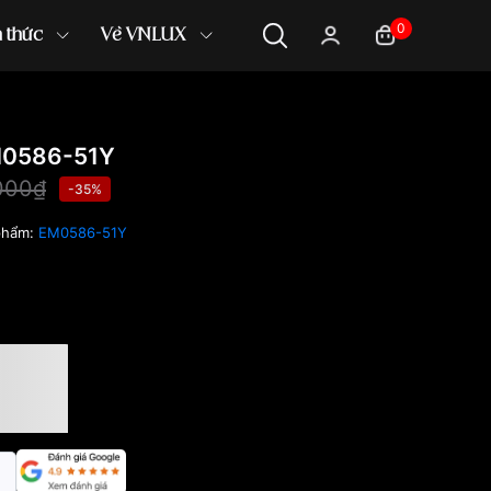
0
n thức
Về VNLUX
M0586-51Y
000₫
-35%
phẩm:
EM0586-51Y