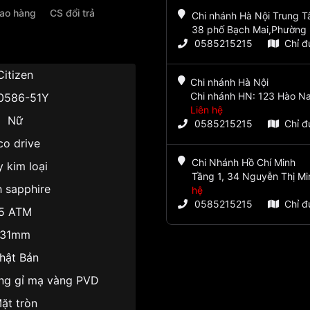
iao hàng
CS đổi trả
Chi nhánh Hà Nội Trung 
38 phố Bạch Mai,Phường 
0585215215
Chỉ 
Citizen
Chi nhánh Hà Nội
Chi nhánh HN: 123 Hào Na
0586-51Y
Liên hệ
Nữ
0585215215
Chỉ 
co drive
Chi Nhánh Hồ Chí Minh
 kim loại
Tầng 1, 34 Nguyễn Thị Mi
h sapphire
hệ
0585215215
Chỉ 
5 ATM
31mm
hật Bản
ng gỉ mạ vàng PVD
ặt tròn