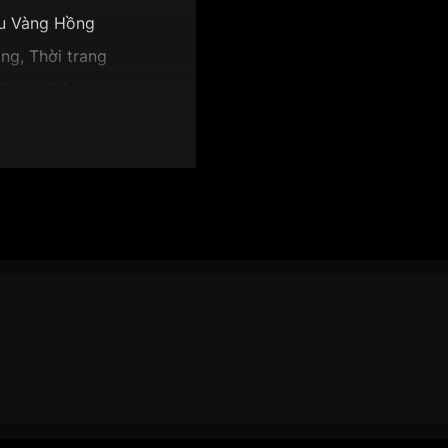
u Vàng Hồng
ng, Thời trang
 Phút, Giây
7.3mm
t xanh lá
EM0586-51Y":