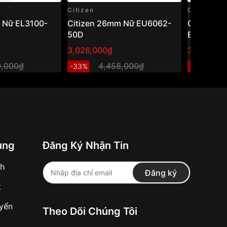
Citizen
Citizen
 Nữ EL3100-
Citizen 26mm Nữ EU6062-
Citizen E
50D
EM0380-8
hồ nữ năn
3,026,000₫
3,400,00
mặt xà cừ
0,000₫
4,458,000₫
5
-33%
-32%
ung
Đăng Ký Nhận Tin
nh
Đăng ký
t
uyển
Theo Dõi Chúng Tôi