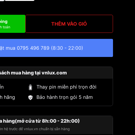
ping
THÊM VÀO GIỎ
h toán
đặt mua
0795 496 789
(8:30 - 22:00)
sách mua hàng tại vnlux.com
ển
Thay pin miễn phí trọn đời
h hãng
Bảo hành trọn gói 5 năm
a hàng(mở cửa từ 8h:00 - 22h:00)
iên hệ trước để vnlux.vn chuẩn bị sẵn hàng