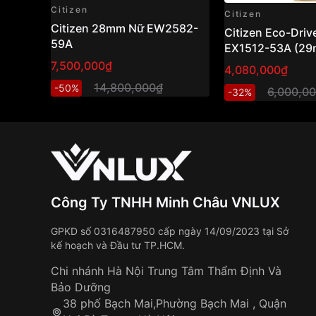
Citizen
Citizen
Citizen 28mm Nữ EW2582-
Citizen Eco-Driv
59A
EX1512-53A (29
hồ nữ năng lượn
7,500,000₫
4,080,000₫
thiết kế thanh lịc
14,800,000₫
-50%
6,000,0
-32%
Công Ty TNHH Minh Châu VNLUX
GPKD số 0316487950 cấp ngày 14/09/2023 tại Sở
kế hoạch và Đầu tư TP.HCM.
Chi nhánh Hà Nội Trung Tâm Thẩm Định Và
Bảo Dưỡng
38 phố Bạch Mai,Phường Bạch Mai , Quận