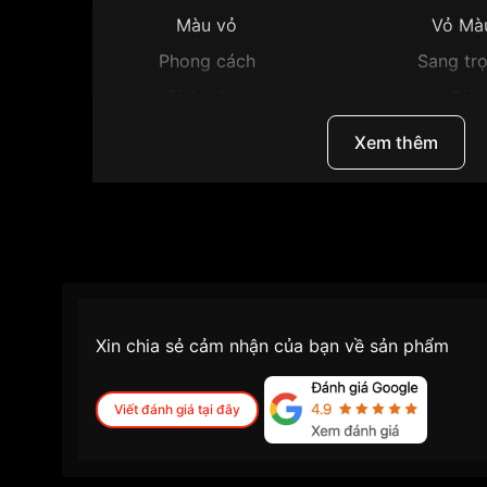
Màu vỏ
Vỏ Mà
Phong cách
Sang trọ
Tính năng
Giờ,
Độ dày
Xem thêm
Màu mặt
Mặ
Những sản phẩm tương tự
"Citizen 31mm Nữ 
Xin chia sẻ cảm nhận của bạn về sản phẩm
Viết đánh giá tại đây