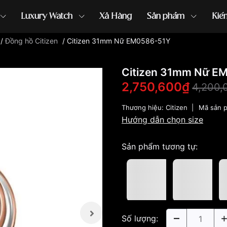
Luxury Watch
Xả Hàng
Sản phẩm
Kiế
/
Đồng hồ Citizen
/
Citizen 31mm Nữ EM0586-51Y
ồng hồ G-Shock
đồng hồ Orient
...
Citizen 31mm Nữ E
2,750,600₫
4,200,
Thương hiệu:
Citizen
|
Mã sản 
Hướng dẫn chọn size
Sản phẩm tương tự:
Số lượng: