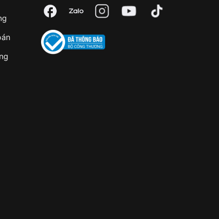
ng
oán
àng