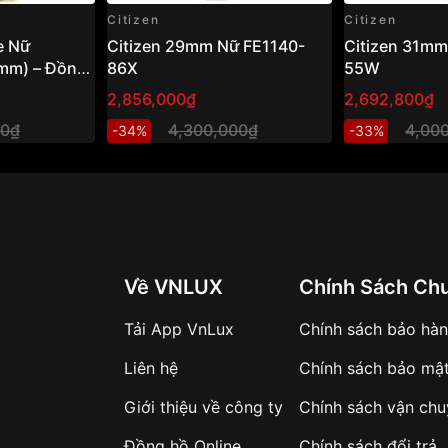
Citizen
Citizen
e Nữ
Citizen 29mm Nữ FE1140-
Citizen 31mm
mm) – Đồng
86X
55W
g ánh sáng,
2,856,000₫
2,692,800₫
h hiện đại
00₫
4,300,000₫
4,00
-34%
-33%
Về VNLUX
Chính Sách Ch
Tải App VnLux
Chính sách bảo hà
Liên hệ
Chính sách bảo mậ
Giới thiệu về công ty
Chính sách vận ch
Đồng hồ Online
Chính sách đổi trả