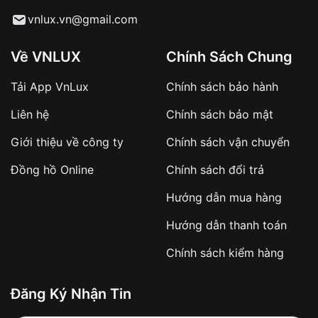
Từ khóa SEO:
vnlux.vn@gmail.com
Về VNLUX
Chính Sách Chung
Tải App VnLux
Chính sách bảo hành
Áp dụng với các đơn hàng giá trị cao hoặc
Liên hệ
Chính sách bảo mật
sản phẩm đặc biệt
Khách hàng cần
đặt cọc trước 10% giá trị đơn
Giới thiệu về công ty
Chính sách vận chuyển
hàng
Số tiền còn lại thanh toán khi nhận hàng hoặc
Đồng hồ Online
Chính sách đổi trả
theo thỏa thuận
Hướng dẫn mua hàng
Lợi ích của việc đặt cọc:
Hướng dẫn thanh toán
✔️ Đảm bảo xử lý đơn hàng nhanh chóng
Chính sách kiểm hàng
✔️ Hạn chế tình trạng hủy đơn không mong
muốn
Đăng Ký Nhận Tin
Từ khóa SEO: