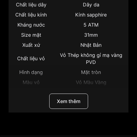
Chất liệu dây
Dây da
Chất liệu kính
Kính sapphire
Kháng nước
5 ATM
Size mặt
31mm
Xuất xứ
Nhật Bản
Vỏ Thép không gỉ mạ vàng
Chất liệu vỏ
PVD
Hình dạng
Mặt tròn
Màu vỏ
Vỏ Màu Vàng
Phong cách
Sang trọng
Xem thêm
Tính năng
Giờ, Phút, Giây
Độ dày
8mm
Màu mặt
Mặt đen
Thương hiệu
Citizen
Những sản phẩm tương tự
"Citizen 31mm Nữ