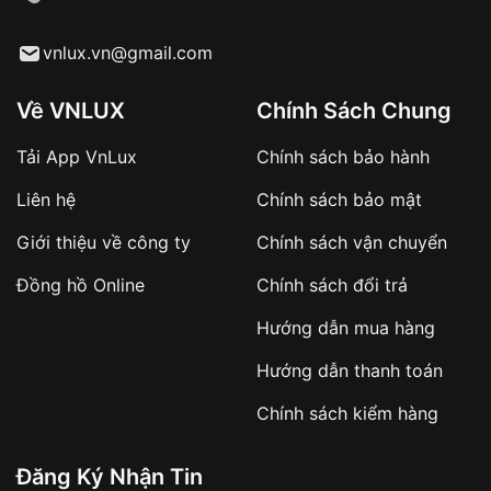
cầu
Từ khóa SEO:
vnlux.vn@gmail.com
Về VNLUX
Chính Sách Chung
Tải App VnLux
Chính sách bảo hành
Áp dụng với các đơn hàng giá trị cao hoặc
Liên hệ
Chính sách bảo mật
sản phẩm đặc biệt
Khách hàng cần
đặt cọc trước 10% giá trị đơn
Giới thiệu về công ty
Chính sách vận chuyển
hàng
Số tiền còn lại thanh toán khi nhận hàng hoặc
Đồng hồ Online
Chính sách đổi trả
theo thỏa thuận
Hướng dẫn mua hàng
Lợi ích của việc đặt cọc:
Hướng dẫn thanh toán
✔️ Đảm bảo xử lý đơn hàng nhanh chóng
Chính sách kiểm hàng
✔️ Hạn chế tình trạng hủy đơn không mong
muốn
Đăng Ký Nhận Tin
Từ khóa SEO: