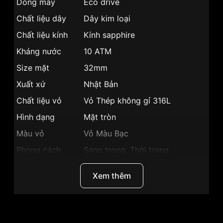
Dòng máy
Eco drive
Chất liệu dây
Dây kim loại
Chất liệu kính
Kính sapphire
Kháng nước
10 ATM
Size mặt
32mm
Xuất xứ
Nhật Bản
Chất liệu vỏ
Vỏ Thép không gỉ 316L
Hình dạng
Mặt tròn
Màu vỏ
Vỏ Màu Bạc
Phong cách
Sang trọng, Thời trang
Dạ quang, Lịch ngày, Giờ, Phút,
Tính năng
Xem thêm
Giây
Độ dày
9mm
Màu mặt
Mặt khảm trai
Thương hiệu
Citizen