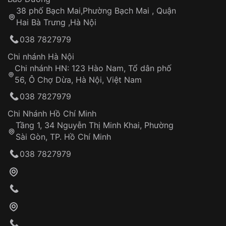
công
Sản phẩm đã bị:
38 phố Bạch Mai,Phường Bạch Mai , Quận
Tự ý sửa chữa
Hai Bà Trưng ,Hà Nội
Can thiệp tại các nơi không thuộc hệ
038 7827979
thống VNLUX
Hotline: 0585 215 215
Chi nhánh Hà Nội
Chi nhánh HN: 123 Hào Nam, Tổ dân phố
Từ khóa SEO:
56, Ô Chợ Dừa, Hà Nội, Việt Nam
Hỗ trợ nhanh chóng – minh bạch
038 7827979
Đảm bảo quyền lợi khách hàng
Đồng hành cùng khách hàng trong suốt quá
Chi Nhánh Hồ Chí Minh
trình sử dụng
Tầng 1, 34 Nguyễn Thị Minh Khai, Phường
Sài Gòn, TP. Hồ Chí Minh
Giao hàng tận nơi
038 7827979
Khách hàng kiểm tra và thanh toán trực tiếp
cho nhân viên giao hàng
Xác nhận đơn hàng và thanh toán
VNLUX tiến hành giao hàng đến địa chỉ yêu