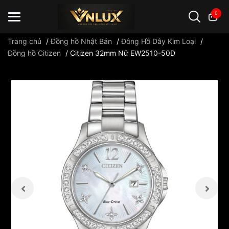
0
Trang chủ
/
Đồng hồ Nhật Bản
/
Đông Hồ Dây Kim Loại
/
Đồng hồ Citizen
/
Citizen 32mm Nữ EW2510-50D
Đồng hồ casio
đồng hồ G-Shock
đồng hồ Orient
...