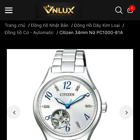
0
Trang chủ
/
Đồng hồ Nhật Bản
/
Đông Hồ Dây Kim Loại
/
Đồng hồ Cơ - Automatic
/
Citizen 34mm Nữ PC1000-81A
Đồng hồ casio
đồng hồ G-Shock
đồng hồ Orient
...