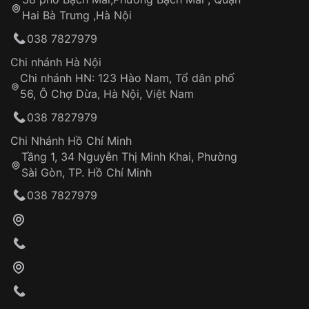
Tự ý sửa chữa
Hai Bà Trưng ,Hà Nội
Can thiệp tại các nơi không thuộc hệ
038 7827979
thống VNLUX
Hotline: 0585 215 215
Chi nhánh Hà Nội
Chi nhánh HN: 123 Hào Nam, Tổ dân phố
Từ khóa SEO:
56, Ô Chợ Dừa, Hà Nội, Việt Nam
Hỗ trợ nhanh chóng – minh bạch
038 7827979
Đảm bảo quyền lợi khách hàng
Đồng hành cùng khách hàng trong suốt quá
Chi Nhánh Hồ Chí Minh
trình sử dụng
Tầng 1, 34 Nguyễn Thị Minh Khai, Phường
Sài Gòn, TP. Hồ Chí Minh
Giao hàng tận nơi
038 7827979
Khách hàng kiểm tra và thanh toán trực tiếp
cho nhân viên giao hàng
Xác nhận đơn hàng và thanh toán
VNLUX tiến hành giao hàng đến địa chỉ yêu
cầu