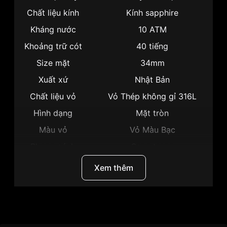
Chất liệu kính
Kính sapphire
Kháng nước
10 ATM
Khoảng trữ cót
40 tiếng
Size mặt
34mm
Xuất xứ
Nhật Bản
Chất liệu vỏ
Vỏ Thép không gỉ 316L
Hình dạng
Mặt tròn
Màu vỏ
Vỏ Màu Bạc
Phong cách
Sang trọng
Tính năng
Hở tim lộ đáy, Giờ, Phút, Giây
Xem thêm
Độ dày
11mm
Màu mặt
Mặt trắng
Những sản phẩm tương tự
"Citizen 34mm Nữ
Thương hiệu
Citizen
PC1000-81A":