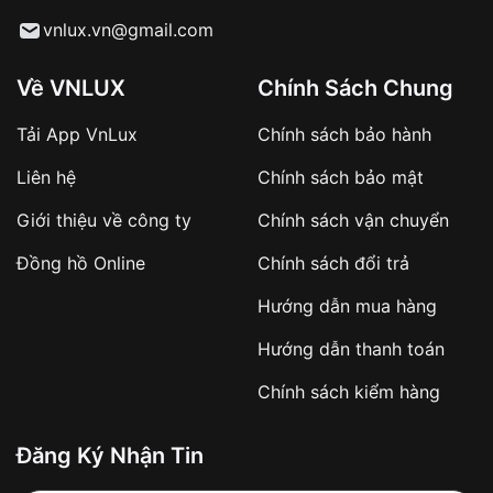
Từ khóa SEO:
vnlux.vn@gmail.com
Về VNLUX
Chính Sách Chung
Tải App VnLux
Chính sách bảo hành
Áp dụng với các đơn hàng giá trị cao hoặc
Liên hệ
Chính sách bảo mật
sản phẩm đặc biệt
Khách hàng cần
đặt cọc trước 10% giá trị đơn
Giới thiệu về công ty
Chính sách vận chuyển
hàng
Số tiền còn lại thanh toán khi nhận hàng hoặc
Đồng hồ Online
Chính sách đổi trả
theo thỏa thuận
Hướng dẫn mua hàng
Lợi ích của việc đặt cọc:
Hướng dẫn thanh toán
✔️ Đảm bảo xử lý đơn hàng nhanh chóng
Chính sách kiểm hàng
✔️ Hạn chế tình trạng hủy đơn không mong
muốn
Đăng Ký Nhận Tin
Từ khóa SEO: