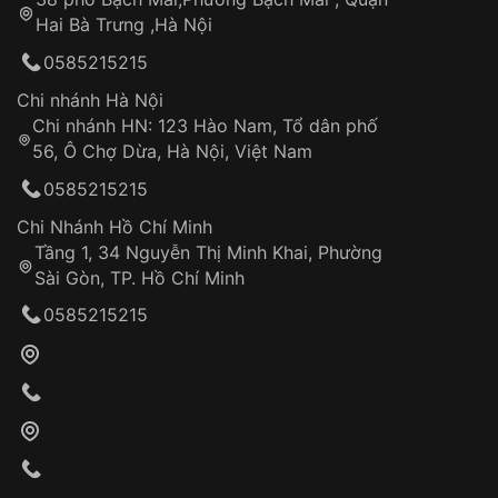
Tự ý sửa chữa
Hai Bà Trưng ,Hà Nội
Can thiệp tại các nơi không thuộc hệ
0585215215
thống VNLUX
Hotline: 0585 215 215
Chi nhánh Hà Nội
Chi nhánh HN: 123 Hào Nam, Tổ dân phố
Từ khóa SEO:
56, Ô Chợ Dừa, Hà Nội, Việt Nam
Hỗ trợ nhanh chóng – minh bạch
0585215215
Đảm bảo quyền lợi khách hàng
Đồng hành cùng khách hàng trong suốt quá
Chi Nhánh Hồ Chí Minh
trình sử dụng
Tầng 1, 34 Nguyễn Thị Minh Khai, Phường
Sài Gòn, TP. Hồ Chí Minh
Giao hàng tận nơi
0585215215
Khách hàng kiểm tra và thanh toán trực tiếp
cho nhân viên giao hàng
Xác nhận đơn hàng và thanh toán
VNLUX tiến hành giao hàng đến địa chỉ yêu
cầu