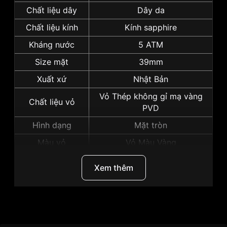
Chất liệu dây
Dây da
Chất liệu kính
Kính sapphire
Kháng nước
5 ATM
Size mặt
39mm
Xuất xứ
Nhật Bản
Vỏ Thép không gỉ mạ vàng
Chất liệu vỏ
PVD
Hình dạng
Mặt tròn
Màu vỏ
Vỏ Màu Vàng
Phong cách
Sang trọng
Xem thêm
Tính năng
Lịch ngày, Giờ, Phút, Giây
Độ dày
8mm
Màu mặt
Mặt vàng
Thương Hiệu
Citizen
Những sản phẩm tương tự
"Citizen 39mm Nam