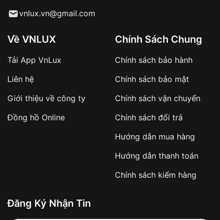
Từ khóa SEO:
vnlux.vn@gmail.com
Về VNLUX
Chính Sách Chung
Tải App VnLux
Chính sách bảo hành
Áp dụng với các đơn hàng giá trị cao hoặc
Liên hệ
Chính sách bảo mật
sản phẩm đặc biệt
Khách hàng cần
đặt cọc trước 10% giá trị đơn
Giới thiệu về công ty
Chính sách vận chuyển
hàng
Số tiền còn lại thanh toán khi nhận hàng hoặc
Đồng hồ Online
Chính sách đổi trả
theo thỏa thuận
Hướng dẫn mua hàng
Lợi ích của việc đặt cọc:
Hướng dẫn thanh toán
✔️ Đảm bảo xử lý đơn hàng nhanh chóng
Chính sách kiểm hàng
✔️ Hạn chế tình trạng hủy đơn không mong
muốn
Đăng Ký Nhận Tin
Từ khóa SEO: