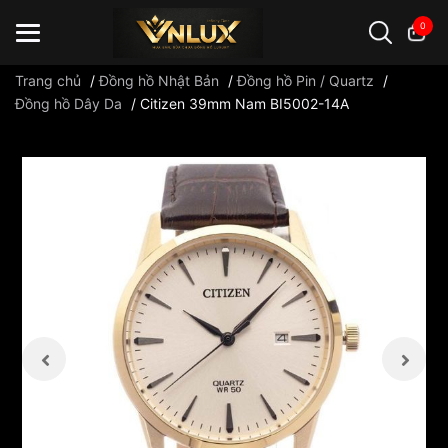
0
Trang chủ
/
Đồng hồ Nhật Bản
/
Đồng hồ Pin / Quartz
/
Đồng hồ Dây Da
/
Citizen 39mm Nam BI5002-14A
Đồng hồ casio
đồng hồ G-Shock
đồng hồ Orient
...