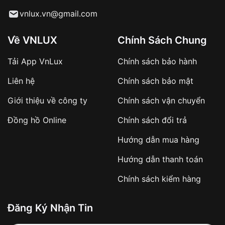
Từ khóa SEO:
vnlux.vn@gmail.com
Về VNLUX
Chính Sách Chung
Tải App VnLux
Chính sách bảo hành
Áp dụng với các đơn hàng giá trị cao hoặc
Liên hệ
Chính sách bảo mật
sản phẩm đặc biệt
Khách hàng cần
đặt cọc trước 10% giá trị đơn
Giới thiệu về công ty
Chính sách vận chuyển
hàng
Số tiền còn lại thanh toán khi nhận hàng hoặc
Đồng hồ Online
Chính sách đổi trả
theo thỏa thuận
Hướng dẫn mua hàng
Lợi ích của việc đặt cọc:
Hướng dẫn thanh toán
✔️ Đảm bảo xử lý đơn hàng nhanh chóng
Chính sách kiểm hàng
✔️ Hạn chế tình trạng hủy đơn không mong
muốn
Đăng Ký Nhận Tin
Từ khóa SEO: