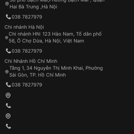
Tự ý sửa chữa
Hai Bà Trưng ,Hà Nội
Can thiệp tại các nơi không thuộc hệ
038 7827979
thống VNLUX
Hotline: 0585 215 215
Chi nhánh Hà Nội
Chi nhánh HN: 123 Hào Nam, Tổ dân phố
Từ khóa SEO:
56, Ô Chợ Dừa, Hà Nội, Việt Nam
Hỗ trợ nhanh chóng – minh bạch
038 7827979
Đảm bảo quyền lợi khách hàng
Đồng hành cùng khách hàng trong suốt quá
Chi Nhánh Hồ Chí Minh
trình sử dụng
Tầng 1, 34 Nguyễn Thị Minh Khai, Phường
Sài Gòn, TP. Hồ Chí Minh
Giao hàng tận nơi
038 7827979
Khách hàng kiểm tra và thanh toán trực tiếp
cho nhân viên giao hàng
Xác nhận đơn hàng và thanh toán
VNLUX tiến hành giao hàng đến địa chỉ yêu
cầu