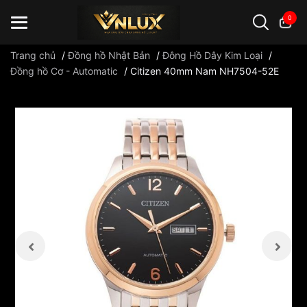
0
Trang chủ
/
Đồng hồ Nhật Bản
/
Đông Hồ Dây Kim Loại
/
Đồng hồ Cơ - Automatic
/
Citizen 40mm Nam NH7504-52E
Đồng hồ casio
đồng hồ G-Shock
đồng hồ Orient
...