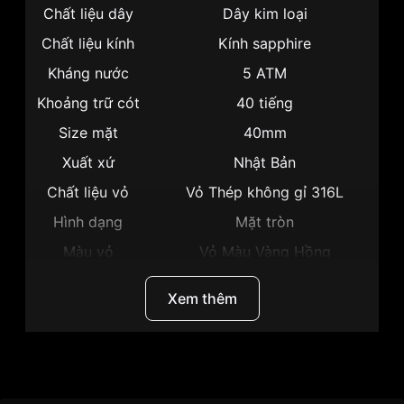
Chất liệu dây
Dây kim loại
Chất liệu kính
Kính sapphire
Kháng nước
5 ATM
Khoảng trữ cót
40 tiếng
Size mặt
40mm
Xuất xứ
Nhật Bản
Chất liệu vỏ
Vỏ Thép không gỉ 316L
Hình dạng
Mặt tròn
Màu vỏ
Vỏ Màu Vàng Hồng
Phong cách
Trẻ trung, Cá tính
Xem thêm
Lịch thứ, Lịch ngày, Giờ, Phút,
Tính năng
Giây
Độ dày
11mm
Thương hiệu
Citizen
Màu mặt
Mặt đen