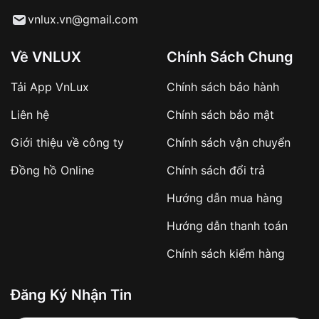
Từ khóa SEO:
vnlux.vn@gmail.com
Về VNLUX
Chính Sách Chung
Tải App VnLux
Chính sách bảo hành
Áp dụng với các đơn hàng giá trị cao hoặc
Liên hệ
Chính sách bảo mật
sản phẩm đặc biệt
Khách hàng cần
đặt cọc trước 10% giá trị đơn
Giới thiệu về công ty
Chính sách vận chuyển
hàng
Số tiền còn lại thanh toán khi nhận hàng hoặc
Đồng hồ Online
Chính sách đổi trả
theo thỏa thuận
Hướng dẫn mua hàng
Lợi ích của việc đặt cọc:
Hướng dẫn thanh toán
✔️ Đảm bảo xử lý đơn hàng nhanh chóng
Chính sách kiểm hàng
✔️ Hạn chế tình trạng hủy đơn không mong
muốn
Đăng Ký Nhận Tin
Từ khóa SEO: