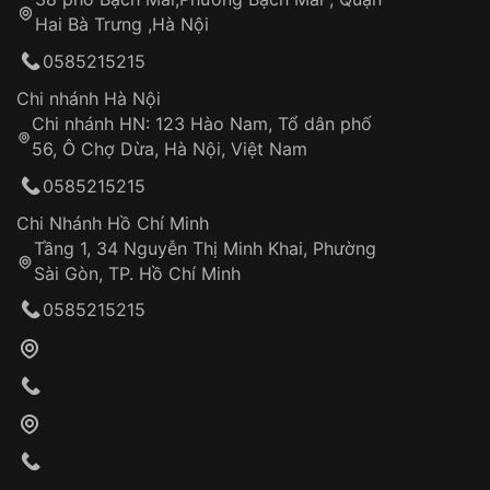
Tự ý sửa chữa
Hai Bà Trưng ,Hà Nội
Can thiệp tại các nơi không thuộc hệ
0585215215
thống VNLUX
Hotline: 0585 215 215
Chi nhánh Hà Nội
Chi nhánh HN: 123 Hào Nam, Tổ dân phố
Từ khóa SEO:
56, Ô Chợ Dừa, Hà Nội, Việt Nam
Hỗ trợ nhanh chóng – minh bạch
0585215215
Đảm bảo quyền lợi khách hàng
Đồng hành cùng khách hàng trong suốt quá
Chi Nhánh Hồ Chí Minh
trình sử dụng
Tầng 1, 34 Nguyễn Thị Minh Khai, Phường
Sài Gòn, TP. Hồ Chí Minh
Giao hàng tận nơi
0585215215
Khách hàng kiểm tra và thanh toán trực tiếp
cho nhân viên giao hàng
Xác nhận đơn hàng và thanh toán
VNLUX tiến hành giao hàng đến địa chỉ yêu
cầu