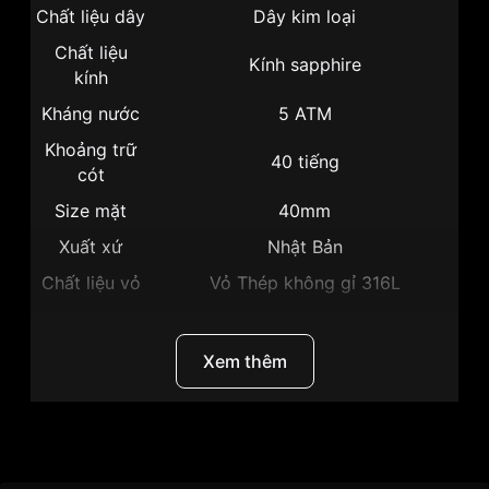
Chất liệu dây
Dây kim loại
Chất liệu
Kính sapphire
kính
Kháng nước
5 ATM
Khoảng trữ
40 tiếng
cót
Size mặt
40mm
Xuất xứ
Nhật Bản
Chất liệu vỏ
Vỏ Thép không gỉ 316L
Hình dạng
Mặt tròn
Màu vỏ
Vỏ Màu Đen
Xem thêm
Phong cách
Sang trọng
Hở tim lộ đáy, Lịch thứ, Lịch ngày,
Tính năng
Giờ, Phút, Giây
Thương hiệu
Citizen
Độ dày
10.7mm