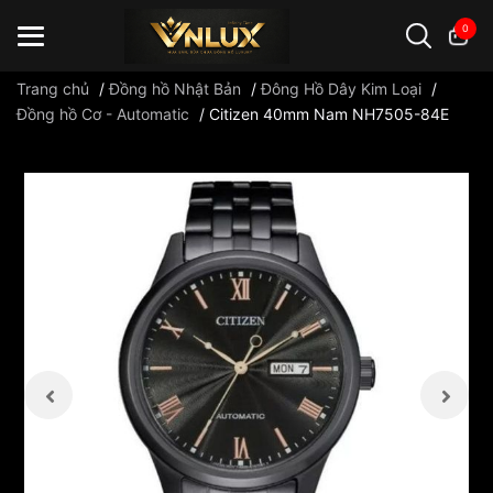
0
Trang chủ
/
Đồng hồ Nhật Bản
/
Đông Hồ Dây Kim Loại
/
Đồng hồ Cơ - Automatic
/
Citizen 40mm Nam NH7505-84E
Đồng hồ casio
đồng hồ G-Shock
đồng hồ Orient
...