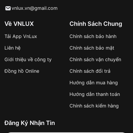
Từ khóa SEO:
vnlux.vn@gmail.com
Về VNLUX
Chính Sách Chung
Tải App VnLux
Chính sách bảo hành
Áp dụng với các đơn hàng giá trị cao hoặc
Liên hệ
Chính sách bảo mật
sản phẩm đặc biệt
Khách hàng cần
đặt cọc trước 10% giá trị đơn
Giới thiệu về công ty
Chính sách vận chuyển
hàng
Số tiền còn lại thanh toán khi nhận hàng hoặc
Đồng hồ Online
Chính sách đổi trả
theo thỏa thuận
Hướng dẫn mua hàng
Lợi ích của việc đặt cọc:
Hướng dẫn thanh toán
✔️ Đảm bảo xử lý đơn hàng nhanh chóng
Chính sách kiểm hàng
✔️ Hạn chế tình trạng hủy đơn không mong
muốn
Đăng Ký Nhận Tin
Từ khóa SEO: