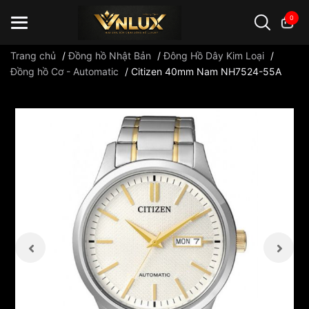
0
Trang chủ
/
Đồng hồ Nhật Bản
/
Đông Hồ Dây Kim Loại
/
Đồng hồ Cơ - Automatic
/
Citizen 40mm Nam NH7524-55A
Đồng hồ casio
đồng hồ G-Shock
đồng hồ Orient
...