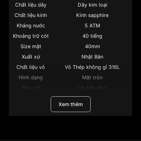
Chất liệu dây
Dây kim loại
Chất liệu kính
Kính sapphire
Kháng nước
5 ATM
Khoảng trữ cót
40 tiếng
Size mặt
40mm
Xuất xứ
Nhật Bản
Chất liệu vỏ
Vỏ Thép không gỉ 316L
Hình dạng
Mặt tròn
Màu vỏ
Vỏ Màu Bạc
Phong cách
Trẻ trung, Cá tính
Xem thêm
Lịch thứ, Lịch ngày, Giờ, Phút,
Tính năng
Giây
Độ dày
11mm
Thương hiệu
Citizen
Màu mặt
Mặt trắng