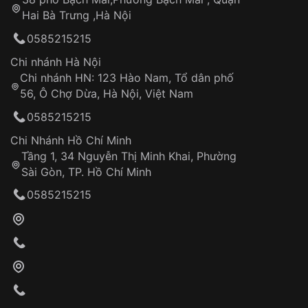
Tự ý sửa chữa
Hai Bà Trưng ,Hà Nội
Can thiệp tại các nơi không thuộc hệ
0585215215
thống VNLUX
Hotline: 0585 215 215
Chi nhánh Hà Nội
Chi nhánh HN: 123 Hào Nam, Tổ dân phố
Từ khóa SEO:
56, Ô Chợ Dừa, Hà Nội, Việt Nam
Hỗ trợ nhanh chóng – minh bạch
0585215215
Đảm bảo quyền lợi khách hàng
Đồng hành cùng khách hàng trong suốt quá
Chi Nhánh Hồ Chí Minh
trình sử dụng
Tầng 1, 34 Nguyễn Thị Minh Khai, Phường
Sài Gòn, TP. Hồ Chí Minh
Giao hàng tận nơi
0585215215
Khách hàng kiểm tra và thanh toán trực tiếp
cho nhân viên giao hàng
Xác nhận đơn hàng và thanh toán
VNLUX tiến hành giao hàng đến địa chỉ yêu
cầu