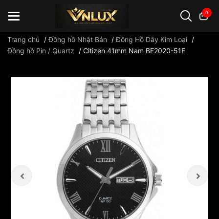
0
Trang chủ
/
Đồng hồ Nhật Bản
/
Đông Hồ Dây Kim Loại
/
Đồng hồ Pin / Quartz
/
Citizen 41mm Nam BF2020-51E
Đồng hồ casio
đồng hồ G-Shock
đồng hồ Orient
...