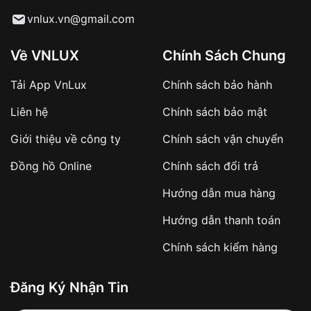
Từ khóa SEO:
vnlux.vn@gmail.com
Về VNLUX
Chính Sách Chung
Tải App VnLux
Chính sách bảo hành
Áp dụng với các đơn hàng giá trị cao hoặc
Liên hệ
Chính sách bảo mật
sản phẩm đặc biệt
Khách hàng cần
đặt cọc trước 10% giá trị đơn
Giới thiệu về công ty
Chính sách vận chuyển
hàng
Số tiền còn lại thanh toán khi nhận hàng hoặc
Đồng hồ Online
Chính sách đổi trả
theo thỏa thuận
Hướng dẫn mua hàng
Lợi ích của việc đặt cọc:
Hướng dẫn thanh toán
✔️ Đảm bảo xử lý đơn hàng nhanh chóng
Chính sách kiểm hàng
✔️ Hạn chế tình trạng hủy đơn không mong
muốn
Đăng Ký Nhận Tin
Từ khóa SEO: