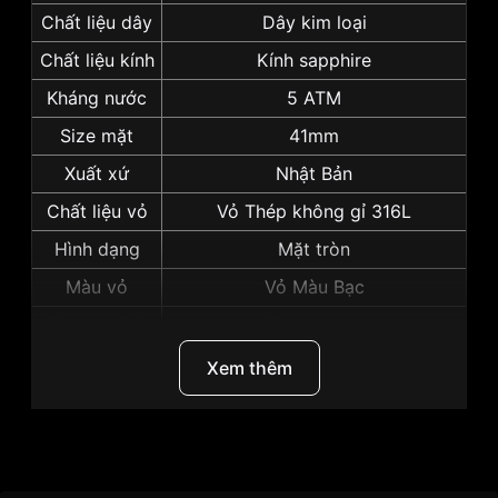
Chất liệu dây
Dây kim loại
Chất liệu kính
Kính sapphire
Kháng nước
5 ATM
Size mặt
41mm
Xuất xứ
Nhật Bản
Chất liệu vỏ
Vỏ Thép không gỉ 316L
Hình dạng
Mặt tròn
Màu vỏ
Vỏ Màu Bạc
Phong cách
Sang trọng
Dạ quang, Lịch thứ, Lịch ngày,
Xem thêm
Tính năng
Giờ, Phút, Giây
Độ dày
9mm
Màu mặt
Mặt đen
Thương Hiệu
Citizen
Những sản phẩm tương tự
"Citizen 41mm Nam