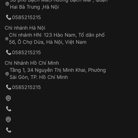
Tự ý sửa chữa
Hai Bà Trưng ,Hà Nội
Can thiệp tại các nơi không thuộc hệ
0585215215
thống VNLUX
Hotline: 0585 215 215
Chi nhánh Hà Nội
Chi nhánh HN: 123 Hào Nam, Tổ dân phố
Từ khóa SEO:
56, Ô Chợ Dừa, Hà Nội, Việt Nam
Hỗ trợ nhanh chóng – minh bạch
0585215215
Đảm bảo quyền lợi khách hàng
Đồng hành cùng khách hàng trong suốt quá
Chi Nhánh Hồ Chí Minh
trình sử dụng
Tầng 1, 34 Nguyễn Thị Minh Khai, Phường
Sài Gòn, TP. Hồ Chí Minh
Giao hàng tận nơi
0585215215
Khách hàng kiểm tra và thanh toán trực tiếp
cho nhân viên giao hàng
Xác nhận đơn hàng và thanh toán
VNLUX tiến hành giao hàng đến địa chỉ yêu
cầu