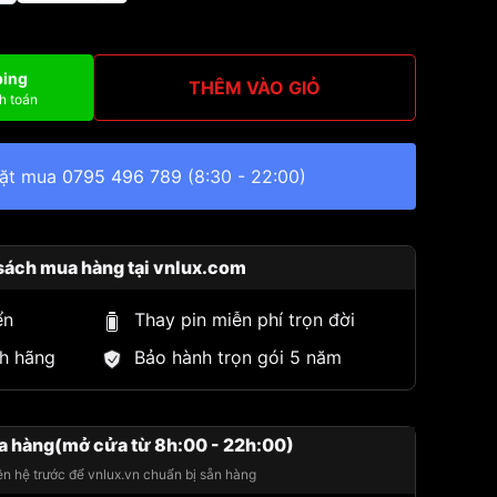
ping
THÊM VÀO GIỎ
h toán
đặt mua
0795 496 789
(8:30 - 22:00)
sách mua hàng tại vnlux.com
ển
Thay pin miễn phí trọn đời
h hãng
Bảo hành trọn gói 5 năm
a hàng(mở cửa từ 8h:00 - 22h:00)
iên hệ trước để vnlux.vn chuẩn bị sẵn hàng