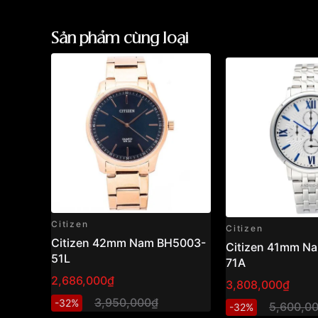
Sản phẩm cùng loại
Citizen
Citizen
Citizen 42mm Nam BH5003-
Citizen 41mm N
51L
71A
2,686,000₫
3,808,000₫
3,950,000₫
-32%
5,600,0
-32%