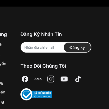
ung
Đăng Ký Nhận Tin
nh
Đăng ký
t
uyển
Theo Dõi Chúng Tôi
ng
oán
àng