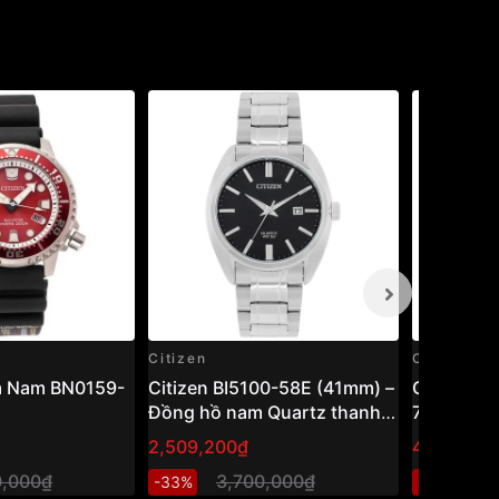
Citizen
Citizen
m Nam BN0159-
Citizen BI5100-58E (41mm) –
Citizen 
Đồng hồ nam Quartz thanh
75L
lịch, thiết kế cổ điển dễ đeo
2,509,200₫
4,205,80
0,000₫
3,700,000₫
6
-33%
-32%