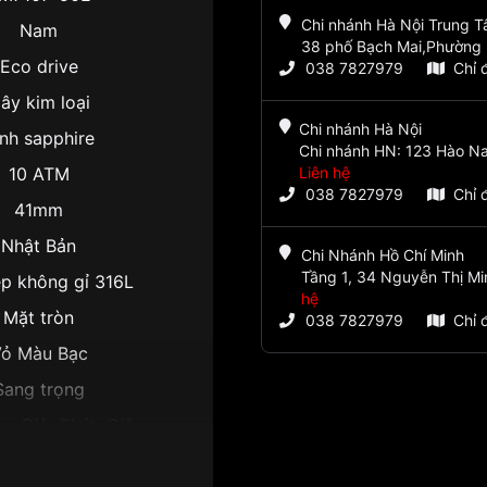
Chi nhánh Hà Nội Trung 
Nam
38 phố Bạch Mai,Phường 
Eco drive
038 7827979
Chỉ 
ây kim loại
Chi nhánh Hà Nội
nh sapphire
Chi nhánh HN: 123 Hào Na
10 ATM
Liên hệ
038 7827979
Chỉ 
41mm
Nhật Bản
Chi Nhánh Hồ Chí Minh
Tầng 1, 34 Nguyễn Thị Mi
p không gỉ 316L
hệ
Mặt tròn
038 7827979
Chỉ 
ỏ Màu Bạc
Sang trọng
y, Giờ, Phút, Giây
9.5mm