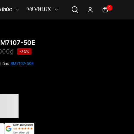
0
n thức
Về VNLUX
BM7107-50E
,000₫
-33%
phẩm:
BM7107-50E