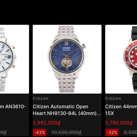
Citizen
Citizen
am AN3610-
Citizen Automatic Open
Citizen 44m
Heart NH9130-84L (40mm) –
15X
Đồng hồ nam cơ hở tim, mặt
5,992,500₫
5,780,000₫
xanh sang trọng
00₫
10,500,000₫
8,50
-43%
-32%