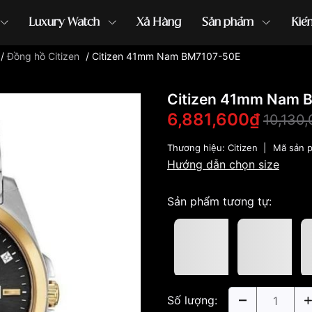
Luxury Watch
Xả Hàng
Sản phẩm
Kiế
/
Đồng hồ Citizen
/
Citizen 41mm Nam BM7107-50E
ồng hồ G-Shock
đồng hồ Orient
...
Citizen 41mm Nam 
6,881,600₫
10,130
Thương hiệu:
Citizen
|
Mã sản 
Hướng dẫn chọn size
Sản phẩm tương tự:
Số lượng: