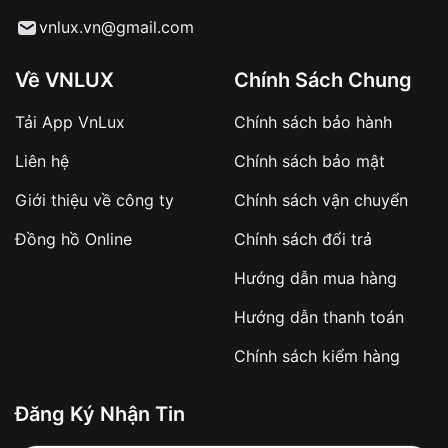
Từ khóa SEO:
vnlux.vn@gmail.com
Về VNLUX
Chính Sách Chung
Tải App VnLux
Chính sách bảo hành
Áp dụng với các đơn hàng giá trị cao hoặc
Liên hệ
Chính sách bảo mật
sản phẩm đặc biệt
Khách hàng cần
đặt cọc trước 10% giá trị đơn
Giới thiệu về công ty
Chính sách vận chuyển
hàng
Số tiền còn lại thanh toán khi nhận hàng hoặc
Đồng hồ Online
Chính sách đổi trả
theo thỏa thuận
Hướng dẫn mua hàng
Lợi ích của việc đặt cọc:
Hướng dẫn thanh toán
✔️ Đảm bảo xử lý đơn hàng nhanh chóng
Chính sách kiểm hàng
✔️ Hạn chế tình trạng hủy đơn không mong
muốn
Đăng Ký Nhận Tin
Từ khóa SEO: