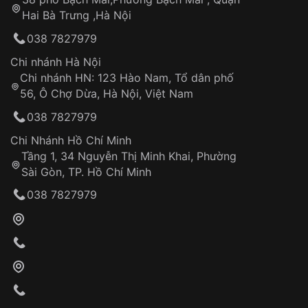
Tự ý sửa chữa
Hai Bà Trưng ,Hà Nội
Can thiệp tại các nơi không thuộc hệ
038 7827979
thống VNLUX
Hotline: 0585 215 215
Chi nhánh Hà Nội
Chi nhánh HN: 123 Hào Nam, Tổ dân phố
Từ khóa SEO:
56, Ô Chợ Dừa, Hà Nội, Việt Nam
Hỗ trợ nhanh chóng – minh bạch
038 7827979
Đảm bảo quyền lợi khách hàng
Đồng hành cùng khách hàng trong suốt quá
Chi Nhánh Hồ Chí Minh
trình sử dụng
Tầng 1, 34 Nguyễn Thị Minh Khai, Phường
Sài Gòn, TP. Hồ Chí Minh
Giao hàng tận nơi
038 7827979
Khách hàng kiểm tra và thanh toán trực tiếp
cho nhân viên giao hàng
Xác nhận đơn hàng và thanh toán
VNLUX tiến hành giao hàng đến địa chỉ yêu
cầu