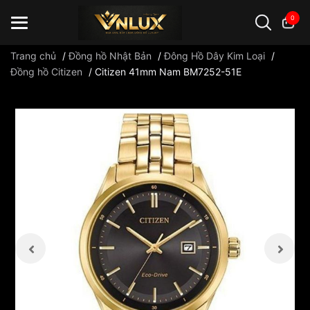
0
Trang chủ
/
Đồng hồ Nhật Bản
/
Đông Hồ Dây Kim Loại
/
Đồng hồ Citizen
/
Citizen 41mm Nam BM7252-51E
Đồng hồ casio
đồng hồ G-Shock
đồng hồ Orient
...