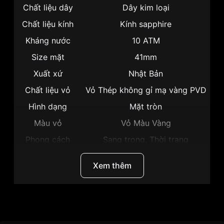
Chất liệu dây
Dây kim loại
Chất liệu kính
Kính sapphire
Kháng nước
10 ATM
Size mặt
41mm
Xuất xứ
Nhật Bản
Chất liệu vỏ
Vỏ Thép không gỉ mạ vàng PVD
Hình dạng
Mặt tròn
Màu vỏ
Vỏ Màu Vàng
Phong cách
Sang trọng, Thời trang
Dạ quang, Lịch ngày, Giờ, Phút,
Tính năng
Xem thêm
Giây
Độ dày
10.5mm
Màu mặt
Mặt đen
Thương hiệu
Citizen
Những sản phẩm tương tự
"Citizen 41mm Nam