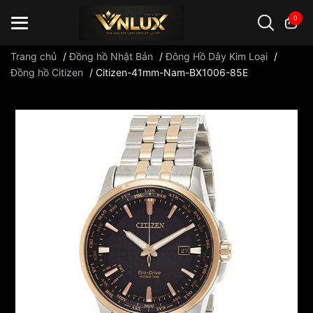
0
Trang chủ
/
Đồng hồ Nhật Bản
/
Đông Hồ Dây Kim Loại
/
Đồng hồ Citizen
/
Citizen-41mm-Nam-BX1006-85E
Đồng hồ casio
đồng hồ G-Shock
đồng hồ Orient
...