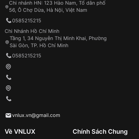
Chi nhánh HN: 123 Hào Nam, Tổ dân phố
Từ khóa SEO:
56, Ô Chợ Dừa, Hà Nội, Việt Nam
Hỗ trợ nhanh chóng – minh bạch
0585215215
Đảm bảo quyền lợi khách hàng
Đồng hành cùng khách hàng trong suốt quá
Chi Nhánh Hồ Chí Minh
trình sử dụng
Tầng 1, 34 Nguyễn Thị Minh Khai, Phường
Sài Gòn, TP. Hồ Chí Minh
Giao hàng tận nơi
0585215215
Khách hàng kiểm tra và thanh toán trực tiếp
cho nhân viên giao hàng
Xác nhận đơn hàng và thanh toán
VNLUX tiến hành giao hàng đến địa chỉ yêu
cầu
Từ khóa SEO:
vnlux.vn@gmail.com
Về VNLUX
Chính Sách Chung