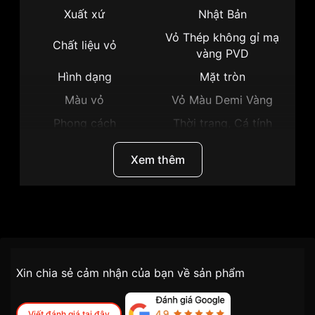
Xuất xứ
Nhật Bản
Vỏ Thép không gỉ mạ
Chất liệu vỏ
vàng PVD
Hình dạng
Mặt tròn
Màu vỏ
Vỏ Màu Demi Vàng
Phong cách
Thời trang, Cá tính
Lịch ngày, Dạ quang,
Tính năng
Xem thêm
World Time
Độ dày
10mm
Màu mặt
Mặt đen
Thương hiệu
Citizen
Những sản phẩm tương tự
"Citizen-41mm-Nam-
BX1006-85E":
SKU
BX1006-85E
Chính sách vận chuyển VNLUX
Xin chia sẻ cảm nhận của bạn về sản phẩm
tiện lợi –
Đối tượng sử dụng
Nam
nhanh chóng – minh bạch
Dòng máy
Eco drive
Viết đánh giá tại đây