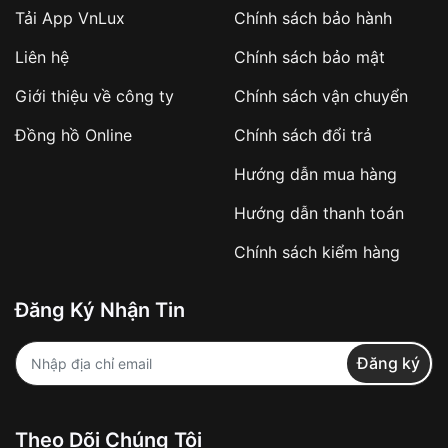
Tải App VnLux
Chính sách bảo hành
Áp dụng với các đơn hàng giá trị cao hoặc
Liên hệ
Chính sách bảo mật
sản phẩm đặc biệt
Khách hàng cần
đặt cọc trước 10% giá trị đơn
Giới thiệu về công ty
Chính sách vận chuyển
hàng
Số tiền còn lại thanh toán khi nhận hàng hoặc
Đồng hồ Online
Chính sách đổi trả
theo thỏa thuận
Hướng dẫn mua hàng
Lợi ích của việc đặt cọc:
Hướng dẫn thanh toán
✔️ Đảm bảo xử lý đơn hàng nhanh chóng
Chính sách kiểm hàng
✔️ Hạn chế tình trạng hủy đơn không mong
muốn
Đăng Ký Nhận Tin
Từ khóa SEO:
Đăng ký
Khách hàng được
kiểm tra hàng trước khi
Theo Dõi Chúng Tôi