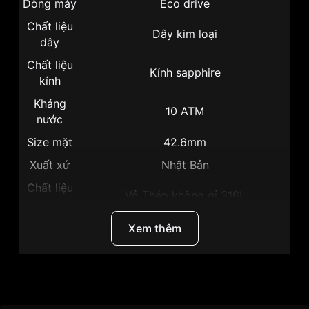
Dòng máy
Eco drive
Chất liệu
Dây kim loại
dây
Chất liệu
Kính sapphire
kính
Kháng
10 ATM
nước
Size mặt
42.6mm
Xuất xứ
Nhật Bản
Chất liệu
Vỏ Thép không gỉ 316L
vỏ
Hình dạng
Mặt tròn
Xem thêm
Màu vỏ
Vỏ Màu Bạc
Phong
Sang trọng, Thể thao
cách
Thương hiệu
Citizen