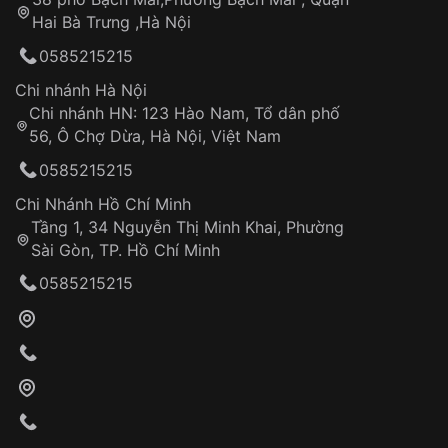
Tự ý sửa chữa
Hai Bà Trưng ,Hà Nội
Can thiệp tại các nơi không thuộc hệ
0585215215
thống VNLUX
Hotline: 0585 215 215
Chi nhánh Hà Nội
Chi nhánh HN: 123 Hào Nam, Tổ dân phố
Từ khóa SEO:
56, Ô Chợ Dừa, Hà Nội, Việt Nam
Hỗ trợ nhanh chóng – minh bạch
0585215215
Đảm bảo quyền lợi khách hàng
Đồng hành cùng khách hàng trong suốt quá
Chi Nhánh Hồ Chí Minh
trình sử dụng
Tầng 1, 34 Nguyễn Thị Minh Khai, Phường
Sài Gòn, TP. Hồ Chí Minh
Giao hàng tận nơi
0585215215
Khách hàng kiểm tra và thanh toán trực tiếp
cho nhân viên giao hàng
Xác nhận đơn hàng và thanh toán
VNLUX tiến hành giao hàng đến địa chỉ yêu
cầu