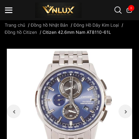
0
Trang chủ
/
Đồng hồ Nhật Bản
/
Đông Hồ Dây Kim Loại
/
Đồng hồ Citizen
/
Citizen 42.6mm Nam AT8110-61L
Đồng hồ casio
đồng hồ G-Shock
đồng hồ Orient
...