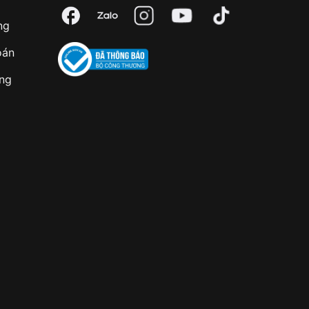
ng
oán
àng