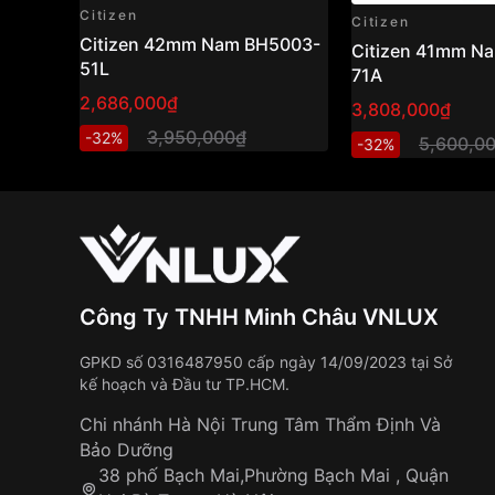
Citizen
Citizen
Citizen 42mm Nam BH5003-
Citizen 41mm N
51L
71A
2,686,000₫
3,808,000₫
3,950,000₫
-32%
5,600,0
-32%
Công Ty TNHH Minh Châu VNLUX
GPKD số 0316487950 cấp ngày 14/09/2023 tại Sở
kế hoạch và Đầu tư TP.HCM.
Chi nhánh Hà Nội Trung Tâm Thẩm Định Và
Bảo Dưỡng
38 phố Bạch Mai,Phường Bạch Mai , Quận