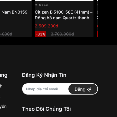
Citizen
Citizen
m Nam BN0159-
Citizen BI5100-58E (41mm) –
Citizen 
Đồng hồ nam Quartz thanh
75L
lịch, thiết kế cổ điển dễ đeo
2,509,200₫
4,205,80
0,000₫
3,700,000₫
6
-33%
-32%
ung
Đăng Ký Nhận Tin
nh
Đăng ký
t
uyển
Theo Dõi Chúng Tôi