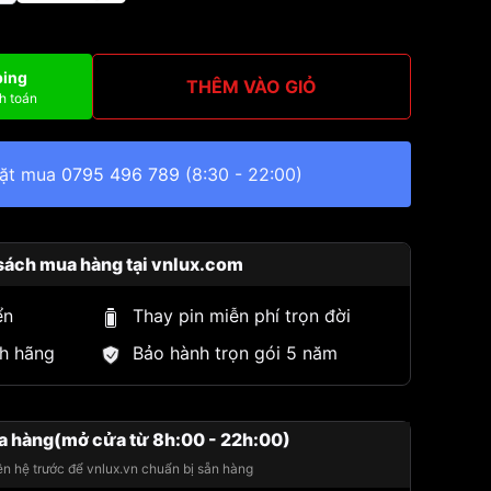
ping
THÊM VÀO GIỎ
h toán
đặt mua
0795 496 789
(8:30 - 22:00)
sách mua hàng tại vnlux.com
ển
Thay pin miễn phí trọn đời
h hãng
Bảo hành trọn gói 5 năm
a hàng(mở cửa từ 8h:00 - 22h:00)
iên hệ trước để vnlux.vn chuẩn bị sẵn hàng