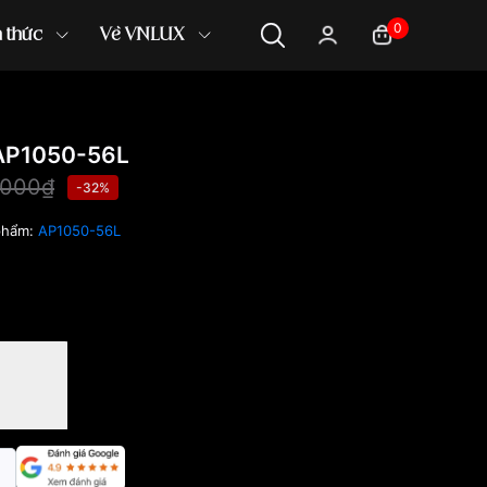
0
n thức
Về VNLUX
AP1050-56L
,000₫
-32%
phẩm:
AP1050-56L