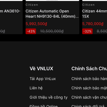
Citizen
Citizen
am AN3610-
Citizen Automatic Open
Citizen 44m
Heart NH9130-84L (40mm) –
15X
Đồng hồ nam cơ hở tim, mặt
5,992,500₫
5,780,000₫
xanh sang trọng
00₫
10,500,000₫
8,50
-43%
-32%
Về VNLUX
Chính Sách Ch
Tải App VnLux
Chính sách bảo hà
Liên hệ
Chính sách bảo mậ
Giới thiệu về công ty
Chính sách vận ch
Đồng hồ Online
Chính sách đổi trả