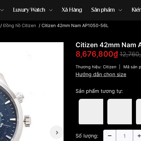
Luxury Watch
Xả Hàng
Sản phẩm
Kiế
/
Đồng hồ Citizen
/
Citizen 42mm Nam AP1050-56L
ồng hồ G-Shock
đồng hồ Orient
...
Citizen 42mm Nam 
8,676,800₫
12,760
Thương hiệu:
Citizen
|
Mã sản 
Hướng dẫn chọn size
Sản phẩm tương tự:
Số lượng: