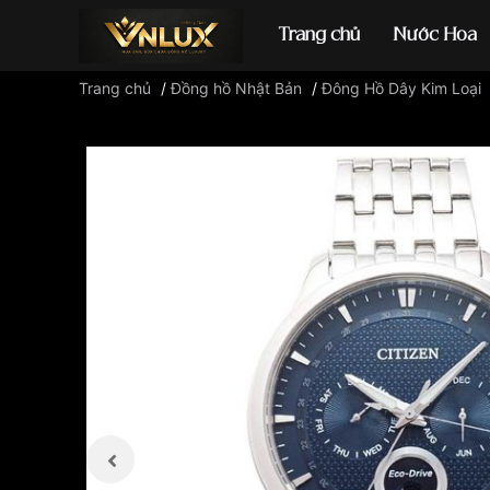
Trang chủ
Nước Hoa
Trang chủ
/
Đồng hồ Nhật Bản
/
Đông Hồ Dây Kim Loại
Đồng hồ casio
đ