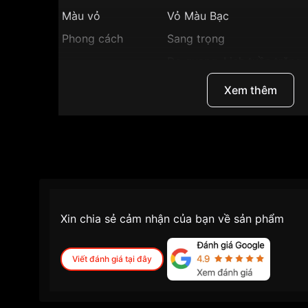
Màu vỏ
Vỏ Màu Bạc
Phong cách
Sang trọng
Dạ quang, Lịch tuần trăng, 
Tính năng
Phút, Giây
Xem thêm
Độ dày
10.2mm
Màu mặt
Mặt xanh dương
Những sản phẩm tương tự
"Citizen 42mm Nam
Xin chia sẻ cảm nhận của bạn về sản phẩm
Viết đánh giá tại đây