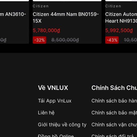
Citizen
Citizen
am AN3610-
Citizen 44mm Nam BN0159-
Citizen Auto
15X
Heart NH913
Đồng hồ nam 
5,780,000₫
5,992,500₫
xanh sang tr
00₫
8,500,000₫
10,5
-32%
-43%
Về VNLUX
Chính Sách Ch
Tải App VnLux
Chính sách bảo hà
Liên hệ
Chính sách bảo mậ
Giới thiệu về công ty
Chính sách vận ch
Đồng hồ Online
Chính sách đổi trả