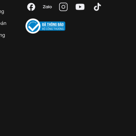
ng
oán
àng