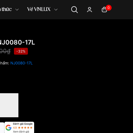
0
n thức
Về VNLUX
NJ0080-17L
000₫
-32%
phẩm:
NJ0080-17L