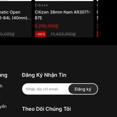
Citizen
Citizen
matic Open
Citizen 38mm Nam AR3071-
Citizen 
0-84L (40mm) –
87E
58A
cơ hở tim, mặt
6,200,000₫
3,383,00
ọng
00,000₫
11,420,000₫
3
-46%
-11%
ung
Đăng Ký Nhận Tin
nh
Đăng ký
t
uyển
Theo Dõi Chúng Tôi