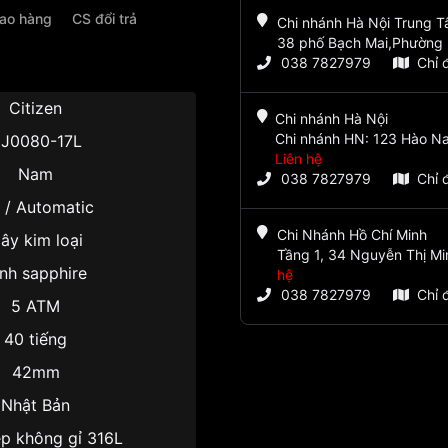
iao hàng
CS đổi trả
Chi nhánh Hà Nội Trung 
38 phố Bạch Mai,Phường 
038 7827979
Chỉ 
Citizen
Chi nhánh Hà Nội
Chi nhánh HN: 123 Hào Na
J0080-17L
Liên hệ
Nam
038 7827979
Chỉ 
 / Automatic
Chi Nhánh Hồ Chí Minh
ây kim loại
Tầng 1, 34 Nguyễn Thị Mi
nh sapphire
hệ
038 7827979
Chỉ 
5 ATM
40 tiếng
42mm
Nhật Bản
p không gỉ 316L