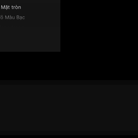
Mặt tròn
ỏ Màu Bạc
Sang trọng
y, Giờ, Phút, Giây
11mm
t xanh dương
 NJ0080-17L":