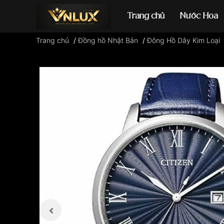
Trang chủ
Nước Hoa
Trang chủ
/
Đồng hồ Nhật Bản
/
Đông Hồ Dây Kim Loại
Đồng hồ casio
đ