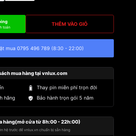
ping
THÊM VÀO GIỎ
h toán
đặt mua
0795 496 789
(8:30 - 22:00)
sách mua hàng tại vnlux.com
ển
Thay pin miễn phí trọn đời
h hãng
Bảo hành trọn gói 5 năm
a hàng(mở cửa từ 8h:00 - 22h:00)
iên hệ trước để vnlux.vn chuẩn bị sẵn hàng