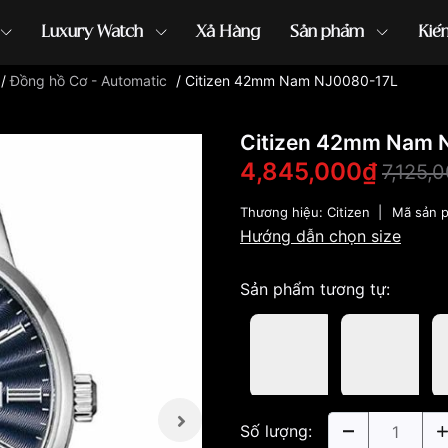
Luxury Watch
Xả Hàng
Sản phẩm
Kiế
/
Đồng hồ Cơ - Automatic
/
Citizen 42mm Nam NJ0080-17L
ồng hồ G-Shock
đồng hồ Orient
...
Citizen 42mm Nam 
4,845,000₫
7,125,
Thương hiệu:
Citizen
|
Mã sản 
Hướng dẫn chọn size
Sản phẩm tương tự:
Số lượng: