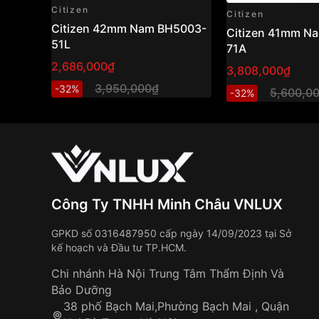
Citizen
Citizen
Citizen 42mm Nam BH5003-
Citizen 41mm N
51L
71A
2,686,000₫
3,808,000₫
3,950,000₫
-32%
5,600,0
-32%
Công Ty TNHH Minh Châu VNLUX
GPKD số 0316487950 cấp ngày 14/09/2023 tại Sở
kế hoạch và Đầu tư TP.HCM.
Chi nhánh Hà Nội Trung Tâm Thẩm Định Và
Bảo Dưỡng
38 phố Bạch Mai,Phường Bạch Mai , Quận