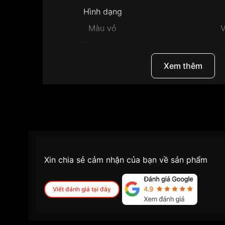
Hình dạng
Màu vỏ
V
Phong cách
Tính năng
Lịch ngà
Xem thêm
Độ dày
Màu mặt
Mặ
Những sản phẩm tương tự
"Citizen 42mm Nam
Xin chia sẻ cảm nhận của bạn về sản phẩm
Viết đánh giá tại đây