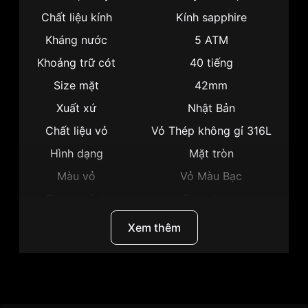
Chất liệu kính
Kính sapphire
Kháng nước
5 ATM
Khoảng trữ cót
40 tiếng
Size mặt
42mm
Xuất xứ
Nhật Bản
Chất liệu vỏ
Vỏ Thép không gỉ 316L
Hình dạng
Mặt tròn
Màu vỏ
Vỏ Màu Bạc
Phong cách
Sang trọng
Tính năng
Lịch ngày, Giờ, Phút, Giây
Xem thêm
Độ dày
11mm
Màu mặt
Mặt đen
Những sản phẩm tương tự
"Citizen 42mm Nam
Thương hiệu
Citizen
NJ0080-50E":