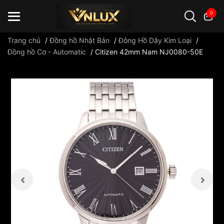
0
Trang chủ
/
Đồng hồ Nhật Bản
/
Đông Hồ Dây Kim Loại
/
Đồng hồ Cơ - Automatic
/
Citizen 42mm Nam NJ0080-50E
Đồng hồ casio
đồng hồ G-Shock
đồng hồ Orient
...