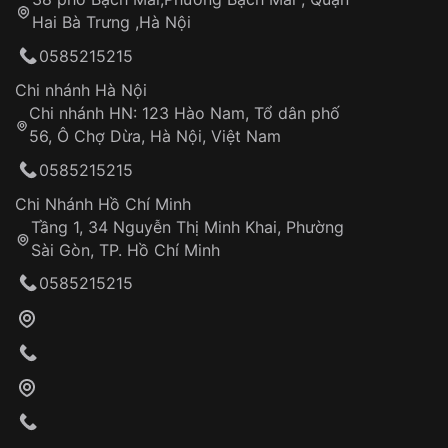
Tự ý sửa chữa
Hai Bà Trưng ,Hà Nội
Can thiệp tại các nơi không thuộc hệ
0585215215
thống VNLUX
Hotline: 0585 215 215
Chi nhánh Hà Nội
Chi nhánh HN: 123 Hào Nam, Tổ dân phố
Từ khóa SEO:
56, Ô Chợ Dừa, Hà Nội, Việt Nam
Hỗ trợ nhanh chóng – minh bạch
0585215215
Đảm bảo quyền lợi khách hàng
Đồng hành cùng khách hàng trong suốt quá
Chi Nhánh Hồ Chí Minh
trình sử dụng
Tầng 1, 34 Nguyễn Thị Minh Khai, Phường
Sài Gòn, TP. Hồ Chí Minh
Giao hàng tận nơi
0585215215
Khách hàng kiểm tra và thanh toán trực tiếp
cho nhân viên giao hàng
Xác nhận đơn hàng và thanh toán
VNLUX tiến hành giao hàng đến địa chỉ yêu
cầu