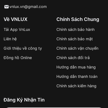
Từ khóa SEO:
vnlux.vn@gmail.com
Về VNLUX
Chính Sách Chung
Tải App VnLux
Chính sách bảo hành
Áp dụng với các đơn hàng giá trị cao hoặc
Liên hệ
Chính sách bảo mật
sản phẩm đặc biệt
Khách hàng cần
đặt cọc trước 10% giá trị đơn
Giới thiệu về công ty
Chính sách vận chuyển
hàng
Số tiền còn lại thanh toán khi nhận hàng hoặc
Đồng hồ Online
Chính sách đổi trả
theo thỏa thuận
Hướng dẫn mua hàng
Lợi ích của việc đặt cọc:
Hướng dẫn thanh toán
✔️ Đảm bảo xử lý đơn hàng nhanh chóng
Chính sách kiểm hàng
✔️ Hạn chế tình trạng hủy đơn không mong
muốn
Đăng Ký Nhận Tin
Từ khóa SEO: