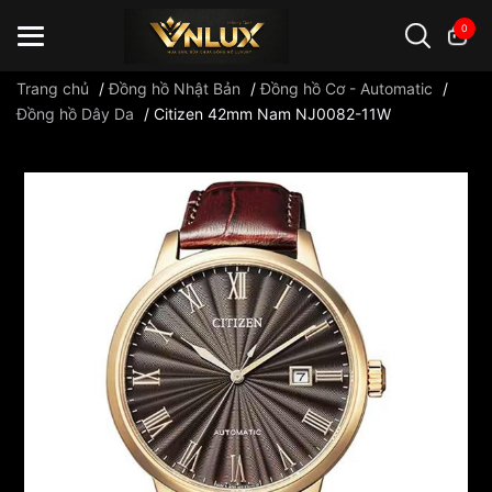
0
Trang chủ
/
Đồng hồ Nhật Bản
/
Đồng hồ Cơ - Automatic
/
Đồng hồ Dây Da
/
Citizen 42mm Nam NJ0082-11W
Đồng hồ casio
đồng hồ G-Shock
đồng hồ Orient
...