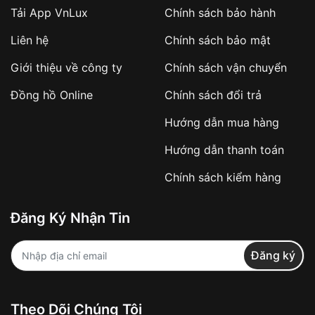
Tải App VnLux
Chính sách bảo hành
Áp dụng với các đơn hàng giá trị cao hoặc
Liên hệ
Chính sách bảo mật
sản phẩm đặc biệt
Khách hàng cần
đặt cọc trước 10% giá trị đơn
Giới thiệu về công ty
Chính sách vận chuyển
hàng
Số tiền còn lại thanh toán khi nhận hàng hoặc
Đồng hồ Online
Chính sách đổi trả
theo thỏa thuận
Hướng dẫn mua hàng
Lợi ích của việc đặt cọc:
Hướng dẫn thanh toán
✔️ Đảm bảo xử lý đơn hàng nhanh chóng
Chính sách kiểm hàng
✔️ Hạn chế tình trạng hủy đơn không mong
muốn
Đăng Ký Nhận Tin
Từ khóa SEO:
Đăng ký
Khách hàng được
kiểm tra hàng trước khi
Theo Dõi Chúng Tôi