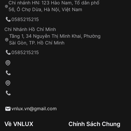
Chi nhánh HN: 123 Hào Nam, Tổ dân phố
Từ khóa SEO:
56, Ô Chợ Dừa, Hà Nội, Việt Nam
Hỗ trợ nhanh chóng – minh bạch
0585215215
Đảm bảo quyền lợi khách hàng
Đồng hành cùng khách hàng trong suốt quá
Chi Nhánh Hồ Chí Minh
trình sử dụng
Tầng 1, 34 Nguyễn Thị Minh Khai, Phường
Sài Gòn, TP. Hồ Chí Minh
Giao hàng tận nơi
0585215215
Khách hàng kiểm tra và thanh toán trực tiếp
cho nhân viên giao hàng
Xác nhận đơn hàng và thanh toán
VNLUX tiến hành giao hàng đến địa chỉ yêu
cầu
Từ khóa SEO:
vnlux.vn@gmail.com
Về VNLUX
Chính Sách Chung