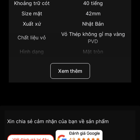
Khoảng trữ cót
40 tiếng
Size mặt
42mm
Xuất xứ
Nhật Bản
Vỏ Thép không gỉ mạ vàng
Chất liệu vỏ
PVD
Hình dạng
Mặt tròn
Màu vỏ
Vỏ Màu Vàng
Xem thêm
Phong cách
Sang trọng
Tính năng
Lịch ngày, Giờ, Phút, Giây
Độ dày
11mm
Thương hiệu
Citizen
Màu mặt
Mặt xám
Những sản phẩm tương tự
SKU
NJ0082-11W
"Citizen 42mm Nam
Chính sách vận chuyển VNLUX
NJ0082-11W":
Xin chia sẻ cảm nhận của bạn về sản phẩm
tiện lợi –
Đối tượng sử dụng
Nam
nhanh chóng – minh bạch
Dòng máy
Cơ / Automatic
Viết đánh giá tại đây