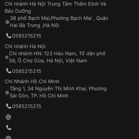
Áp dụng cho tất cả tỉnh thành trên toàn quốc
Dây đeo
Chi nhánh Hà Nội Trung Tâm Thẩm Định Và
Thời gian tính từ khi xác nhận đơn hàng thành
Vỏ đồng hồ
Bảo Dưỡng
công
Sản phẩm đã bị:
38 phố Bạch Mai,Phường Bạch Mai , Quận
Tự ý sửa chữa
Hai Bà Trưng ,Hà Nội
Can thiệp tại các nơi không thuộc hệ
0585215215
thống VNLUX
Hotline: 0585 215 215
Chi nhánh Hà Nội
Chi nhánh HN: 123 Hào Nam, Tổ dân phố
Từ khóa SEO:
56, Ô Chợ Dừa, Hà Nội, Việt Nam
Hỗ trợ nhanh chóng – minh bạch
0585215215
Đảm bảo quyền lợi khách hàng
Đồng hành cùng khách hàng trong suốt quá
Chi Nhánh Hồ Chí Minh
trình sử dụng
Tầng 1, 34 Nguyễn Thị Minh Khai, Phường
Sài Gòn, TP. Hồ Chí Minh
Giao hàng tận nơi
0585215215
Khách hàng kiểm tra và thanh toán trực tiếp
cho nhân viên giao hàng
Xác nhận đơn hàng và thanh toán