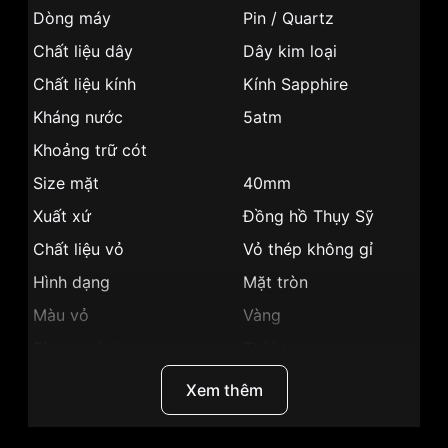
Dòng máy
Pin / Quartz
Chất liệu dây
Dây kim loại
Chất liệu kính
Kính Sapphire
Kháng nước
5atm
Khoảng trữ cót
Size mặt
40mm
Xuất xứ
Đồng hồ Thụy Sỹ
Chất liệu vỏ
Vỏ thép không gỉ
Hình dạng
Mặt tròn
Màu vỏ
Vàng
Phong cách
Thời trang
Tính năng
Giờ, phút, giây
Xem thêm
Độ dày
8.61mm
Màu mặt
Mặt xanh