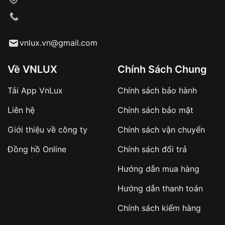
VNLUX tiến hành giao hàng đến địa chỉ yêu
cầu
Từ khóa SEO:
vnlux.vn@gmail.com
Về VNLUX
Chính Sách Chung
Tải App VnLux
Chính sách bảo hành
Áp dụng với các đơn hàng giá trị cao hoặc
Liên hệ
Chính sách bảo mật
sản phẩm đặc biệt
Khách hàng cần
đặt cọc trước 10% giá trị đơn
Giới thiệu về công ty
Chính sách vận chuyển
hàng
Số tiền còn lại thanh toán khi nhận hàng hoặc
Đồng hồ Online
Chính sách đổi trả
theo thỏa thuận
Hướng dẫn mua hàng
Lợi ích của việc đặt cọc:
Hướng dẫn thanh toán
✔️ Đảm bảo xử lý đơn hàng nhanh chóng
Chính sách kiểm hàng
✔️ Hạn chế tình trạng hủy đơn không mong
muốn