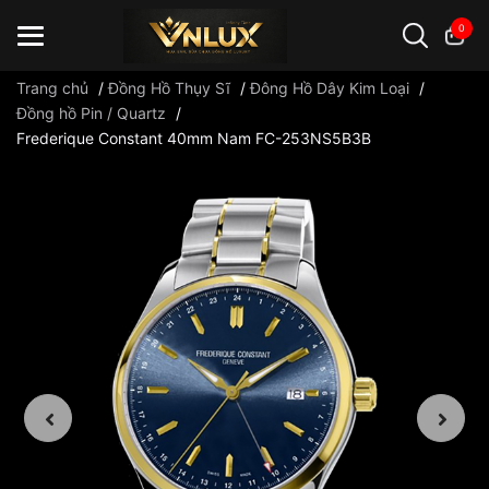
0
Trang chủ
/
Đồng Hồ Thụy Sĩ
/
Đông Hồ Dây Kim Loại
/
Đồng hồ Pin / Quartz
/
Frederique Constant 40mm Nam FC-253NS5B3B
Đồng hồ casio
đồng hồ G-Shock
đồng hồ Orient
...