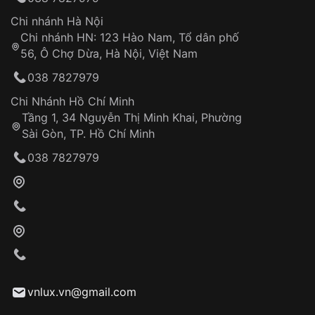
thống VNLUX
Hotline: 0585 215 215
Chi nhánh Hà Nội
Xem thêm
Chi nhánh HN: 123 Hào Nam, Tổ dân phố
Từ khóa SEO:
56, Ô Chợ Dừa, Hà Nội, Việt Nam
Hỗ trợ nhanh chóng – minh bạch
038 7827979
Đảm bảo quyền lợi khách hàng
Đồng hành cùng khách hàng trong suốt quá
Chi Nhánh Hồ Chí Minh
trình sử dụng
Tầng 1, 34 Nguyễn Thị Minh Khai, Phường
Sài Gòn, TP. Hồ Chí Minh
Giao hàng tận nơi
038 7827979
Khách hàng kiểm tra và thanh toán trực tiếp
cho nhân viên giao hàng
Xác nhận đơn hàng và thanh toán
VNLUX tiến hành giao hàng đến địa chỉ yêu
cầu
Từ khóa SEO:
vnlux.vn@gmail.com