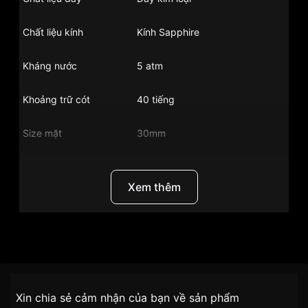
Chất liệu kính
Kính Sapphire
Kháng nước
5 atm
Khoảng trữ cót
40 tiếng
Size mặt
30mm
Xuất xứ
Đồng hồ Thụy Sỹ
Xem thêm
Chất liệu vỏ
Vỏ thép không gỉ
Hình dạng
Mặt tròn
Thương Hiệu
Đồng Hồ Maurice Lacroix
Màu vỏ
Bạc
Chính sách vận chuyển VNLUX
SKU/UPC/MPN
AI1004-SS002-130-1
Xin chia sẻ cảm nhận của bạn về sản phẩm
tiện lợi –
Tình trạng
Hàng mới về