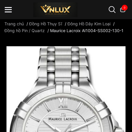
0
Trang chủ
/
Đồng Hồ Thụy Sĩ
/
Đông Hồ Dây Kim Loại
/
Đồng hồ Pin / Quartz
/
Maurice Lacroix AI1004-SS002-130-1
Đồng hồ casio
đồng hồ G-Shock
đồng hồ Orient
...