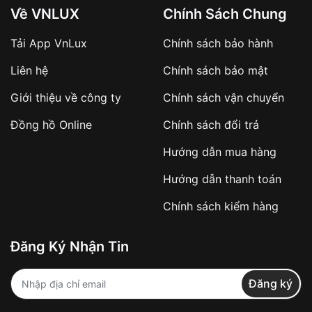
Về VNLUX
Chính Sách Chung
Tải App VnLux
Chính sách bảo hành
Áp dụng với các đơn hàng giá trị cao hoặc
Liên hệ
Chính sách bảo mật
sản phẩm đặc biệt
Khách hàng cần
đặt cọc trước 10% giá trị đơn
Giới thiệu về công ty
Chính sách vận chuyển
hàng
Số tiền còn lại thanh toán khi nhận hàng hoặc
Đồng hồ Online
Chính sách đổi trả
theo thỏa thuận
Hướng dẫn mua hàng
Lợi ích của việc đặt cọc:
Hướng dẫn thanh toán
✔️ Đảm bảo xử lý đơn hàng nhanh chóng
Chính sách kiểm hàng
✔️ Hạn chế tình trạng hủy đơn không mong
muốn
Đăng Ký Nhận Tin
Từ khóa SEO:
Đăng ký