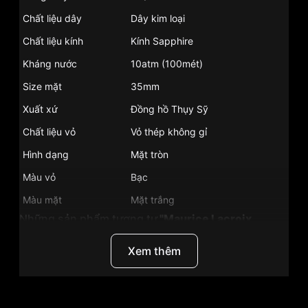
Chất liệu dây
Dây kim loại
Chất liệu kính
Kính Sapphire
Kháng nước
10atm (100mét)
Size mặt
35mm
Xuất xứ
Đồng hồ Thụy Sỹ
Chất liệu vỏ
Vỏ thép không gỉ
Hình dạng
Mặt tròn
Màu vỏ
Bạc
Màu mặt
Mặt trắng
Những sản phẩm tương tự
"Maurice Lacroix
AI1006-SS002-130-1":
Xem thêm