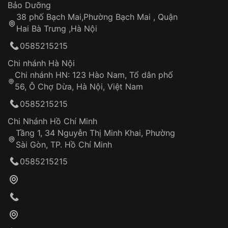
Thời gian tính từ khi xác nhận đơn hàng thành
Vỏ đồng hồ
Bảo Dưỡng
công
Sản phẩm đã bị:
38 phố Bạch Mai,Phường Bạch Mai , Quận
Tự ý sửa chữa
Hai Bà Trưng ,Hà Nội
Can thiệp tại các nơi không thuộc hệ
0585215215
thống VNLUX
Hotline: 0585 215 215
Chi nhánh Hà Nội
Chi nhánh HN: 123 Hào Nam, Tổ dân phố
Từ khóa SEO:
56, Ô Chợ Dừa, Hà Nội, Việt Nam
Hỗ trợ nhanh chóng – minh bạch
0585215215
Đảm bảo quyền lợi khách hàng
Đồng hành cùng khách hàng trong suốt quá
Chi Nhánh Hồ Chí Minh
trình sử dụng
Tầng 1, 34 Nguyễn Thị Minh Khai, Phường
Sài Gòn, TP. Hồ Chí Minh
Giao hàng tận nơi
0585215215
Khách hàng kiểm tra và thanh toán trực tiếp
cho nhân viên giao hàng
Xác nhận đơn hàng và thanh toán
VNLUX tiến hành giao hàng đến địa chỉ yêu