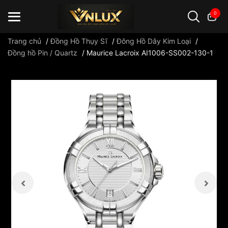
0
Trang chủ
/
Đồng Hồ Thụy Sĩ
/
Đông Hồ Dây Kim Loại
/
Đồng hồ Pin / Quartz
/
Maurice Lacroix AI1006-SS002-130-1
Đồng hồ casio
đồng hồ G-Shock
đồng hồ Orient
...