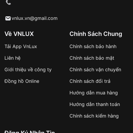
cầu
Từ khóa SEO:
vnlux.vn@gmail.com
Về VNLUX
Chính Sách Chung
Tải App VnLux
Chính sách bảo hành
Áp dụng với các đơn hàng giá trị cao hoặc
Liên hệ
Chính sách bảo mật
sản phẩm đặc biệt
Khách hàng cần
đặt cọc trước 10% giá trị đơn
Giới thiệu về công ty
Chính sách vận chuyển
hàng
Số tiền còn lại thanh toán khi nhận hàng hoặc
Đồng hồ Online
Chính sách đổi trả
theo thỏa thuận
Hướng dẫn mua hàng
Lợi ích của việc đặt cọc:
Hướng dẫn thanh toán
✔️ Đảm bảo xử lý đơn hàng nhanh chóng
Chính sách kiểm hàng
✔️ Hạn chế tình trạng hủy đơn không mong
muốn
Đăng Ký Nhận Tin