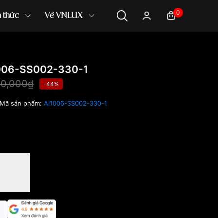
0
n thức
Về VNLUX
1006-SS002-330-1
00,000₫
-44%
Mã sản phẩm:
AI1006-SS002-330-1