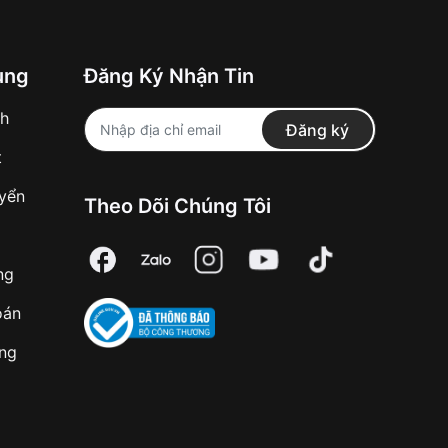
ung
Đăng Ký Nhận Tin
nh
Đăng ký
t
uyển
Theo Dõi Chúng Tôi
ng
oán
àng