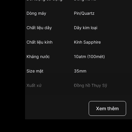
Dòng máy
Pin/Quartz
Chất liệu dây
Dây kim loại
Chất liệu kính
Kính Sapphire
Kháng nước
10atm (100mét)
Size mặt
35mm
Xuất xứ
Đồng hồ Thụy Sỹ
Chất liệu vỏ
Vỏ thép không gỉ
Xem thêm
Hình dạng
Mặt tròn
Màu vỏ
Bạc