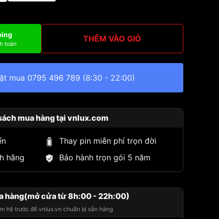
ping
THÊM VÀO GIỎ
h toán
đặt mua
0795 496 789
(8:30 - 22:00)
sách mua hàng tại vnlux.com
ển
Thay pin miễn phí trọn đời
h hãng
Bảo hành trọn gói 5 năm
a hàng(mở cửa từ 8h:00 - 22h:00)
iên hệ trước để vnlux.vn chuẩn bị sẵn hàng