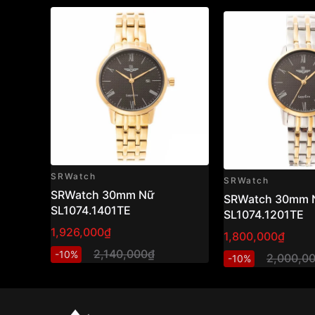
SRWatch
SRWatch
SRWatch 30mm Nữ
SRWatch 30mm 
SL1074.1401TE
SL1074.1201TE
1,926,000₫
1,800,000₫
2,140,000₫
-10%
2,000,0
-10%