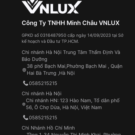
Công Ty TNHH Minh Châu VNLUX
GPKD số 0316487950 cấp ngày 14/09/2023 tại Sở
kế hoạch và Đầu tư TP.HCM.
Chi nhánh Hà Nội Trung Tâm Thẩm Định Và
Bảo Dưỡng
38 phố Bạch Mai,Phường Bạch Mai , Quận
Hai Bà Trưng ,Hà Nội
0585215215
Chi nhánh Hà Nội
Chi nhánh HN: 123 Hào Nam, Tổ dân phố
56, Ô Chợ Dừa, Hà Nội, Việt Nam
0585215215
Chi Nhánh Hồ Chí Minh
Tầng 1, 34 Nguyễn Thị Minh Khai, Phường