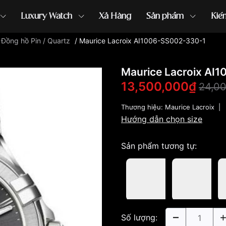
Luxury Watch
Xả Hàng
Sản phẩm
Kiế
/
Đồng hồ Pin / Quartz
/
Maurice Lacroix AI1006-SS002-330-1
ồng hồ G-Shock
đồng hồ Orient
...
Maurice Lacroix AI
13,500,000₫
24,0
Thương hiệu:
Maurice Lacroix
|
Hướng dẫn chọn size
Sản phẩm tương tự:
Số lượng: