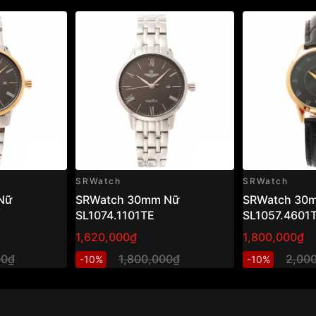
SRWatch
SRWatch
Nữ
SRWatch 30mm Nữ
SRWatch 30
SL1074.1101TE
SL1057.4601
1,620,000₫
1,800,000₫
00₫
1,800,000₫
2,00
-10%
-10%