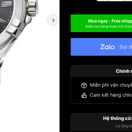
Mua ngay - Free ship
Kiểm tra hàng trước khi than
Gọi 
Chính 
Miễn phí vận chuy
Cam kết hàng chín
Hệ thống cử
vui lòng l