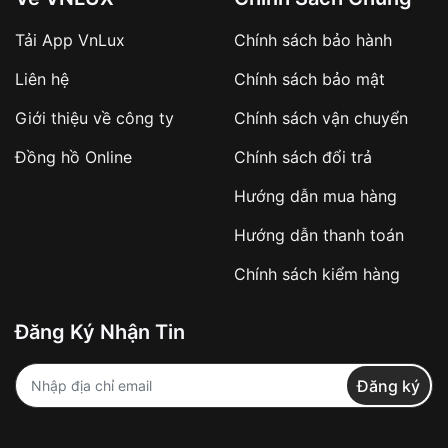
Tải App VnLux
Chính sách bảo hành
Áp dụng với các đơn hàng giá trị cao hoặc
Liên hệ
Chính sách bảo mật
sản phẩm đặc biệt
Khách hàng cần
đặt cọc trước 10% giá trị đơn
Giới thiệu về công ty
Chính sách vận chuyển
hàng
Số tiền còn lại thanh toán khi nhận hàng hoặc
Đồng hồ Online
Chính sách đổi trả
theo thỏa thuận
Hướng dẫn mua hàng
Lợi ích của việc đặt cọc:
Hướng dẫn thanh toán
✔️ Đảm bảo xử lý đơn hàng nhanh chóng
Chính sách kiểm hàng
✔️ Hạn chế tình trạng hủy đơn không mong
muốn
Đăng Ký Nhận Tin
Từ khóa SEO:
Đăng ký