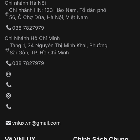
Chi nhánh Hà Nội
Chi nhánh HN: 123 Hào Nam, Tổ dân phố
Từ khóa SEO:
56, Ô Chợ Dừa, Hà Nội, Việt Nam
Hỗ trợ nhanh chóng – minh bạch
038 7827979
Đảm bảo quyền lợi khách hàng
Đồng hành cùng khách hàng trong suốt quá
Chi Nhánh Hồ Chí Minh
trình sử dụng
Tầng 1, 34 Nguyễn Thị Minh Khai, Phường
Sài Gòn, TP. Hồ Chí Minh
Giao hàng tận nơi
038 7827979
Khách hàng kiểm tra và thanh toán trực tiếp
cho nhân viên giao hàng
Xác nhận đơn hàng và thanh toán
VNLUX tiến hành giao hàng đến địa chỉ yêu
cầu
Từ khóa SEO:
vnlux.vn@gmail.com
Về VNLUX
Chính Sách Chung