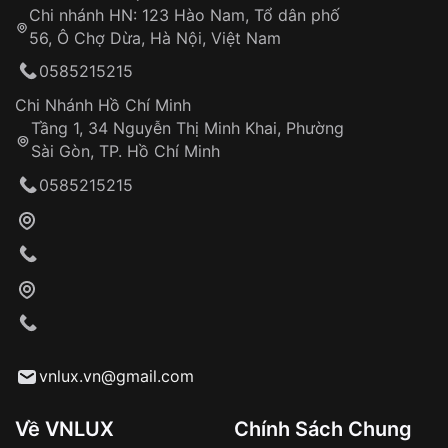
Chi nhánh HN: 123 Hào Nam, Tổ dân phố
Từ khóa SEO:
56, Ô Chợ Dừa, Hà Nội, Việt Nam
Hỗ trợ nhanh chóng – minh bạch
0585215215
Đảm bảo quyền lợi khách hàng
Đồng hành cùng khách hàng trong suốt quá
Chi Nhánh Hồ Chí Minh
trình sử dụng
Tầng 1, 34 Nguyễn Thị Minh Khai, Phường
Sài Gòn, TP. Hồ Chí Minh
Giao hàng tận nơi
0585215215
Khách hàng kiểm tra và thanh toán trực tiếp
cho nhân viên giao hàng
Xác nhận đơn hàng và thanh toán
VNLUX tiến hành giao hàng đến địa chỉ yêu
cầu
Từ khóa SEO:
vnlux.vn@gmail.com
Về VNLUX
Chính Sách Chung