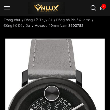
0
Trang chủ
/
Đồng Hồ Thụy Sĩ
/
Đồng hồ Pin / Quartz
/
Đồng hồ Dây Da
/
Movado 40mm Nam 3600782
Đồng hồ casio
đồng hồ G-Shock
đồng hồ Orient
...