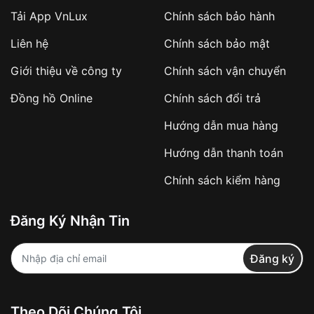
Tải App VnLux
Chính sách bảo hành
Áp dụng với các đơn hàng giá trị cao hoặc
Liên hệ
Chính sách bảo mật
sản phẩm đặc biệt
Khách hàng cần
đặt cọc trước 10% giá trị đơn
Giới thiệu về công ty
Chính sách vận chuyển
hàng
Số tiền còn lại thanh toán khi nhận hàng hoặc
Đồng hồ Online
Chính sách đổi trả
theo thỏa thuận
Hướng dẫn mua hàng
Lợi ích của việc đặt cọc:
Hướng dẫn thanh toán
✔️ Đảm bảo xử lý đơn hàng nhanh chóng
Chính sách kiểm hàng
✔️ Hạn chế tình trạng hủy đơn không mong
muốn
Đăng Ký Nhận Tin
Từ khóa SEO:
Đăng ký
Khách hàng được
kiểm tra hàng trước khi
Theo Dõi Chúng Tôi