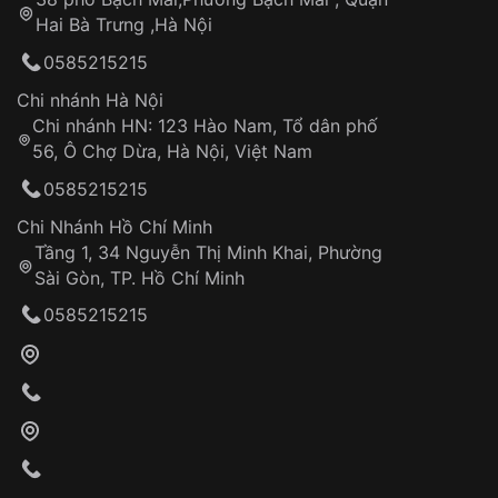
Tự ý sửa chữa
Hai Bà Trưng ,Hà Nội
Can thiệp tại các nơi không thuộc hệ
0585215215
thống VNLUX
Hotline: 0585 215 215
Chi nhánh Hà Nội
Chi nhánh HN: 123 Hào Nam, Tổ dân phố
Từ khóa SEO:
56, Ô Chợ Dừa, Hà Nội, Việt Nam
Hỗ trợ nhanh chóng – minh bạch
0585215215
Đảm bảo quyền lợi khách hàng
Đồng hành cùng khách hàng trong suốt quá
Chi Nhánh Hồ Chí Minh
trình sử dụng
Tầng 1, 34 Nguyễn Thị Minh Khai, Phường
Sài Gòn, TP. Hồ Chí Minh
Giao hàng tận nơi
0585215215
Khách hàng kiểm tra và thanh toán trực tiếp
cho nhân viên giao hàng
Xác nhận đơn hàng và thanh toán
VNLUX tiến hành giao hàng đến địa chỉ yêu
cầu