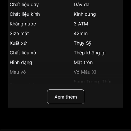
Chất liệu dây
Dây da
Chất liệu kính
Kính cứng
Kháng nước
3 ATM
Size mặt
42mm
Xuất xứ
Thụy Sỹ
Chất liệu vỏ
Thép không gỉ
Hình dạng
Mặt tròn
Màu vỏ
Vỏ Màu Xi
Sang Trọng, Thời
Phong cách
Trang
Xem thêm
Chronograph, Giây,
Tính năng
Giờ, Ngày, Phút
Độ dày
10mm
Thương Hiệu
Movado
Màu mặt
Mặt đen