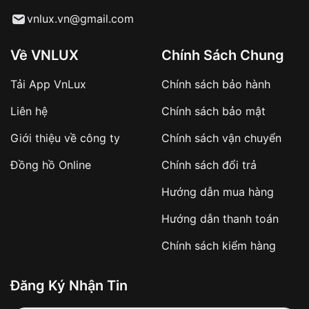
Từ khóa SEO:
vnlux.vn@gmail.com
Về VNLUX
Chính Sách Chung
Tải App VnLux
Chính sách bảo hành
Áp dụng với các đơn hàng giá trị cao hoặc
Liên hệ
Chính sách bảo mật
sản phẩm đặc biệt
Khách hàng cần
đặt cọc trước 10% giá trị đơn
Giới thiệu về công ty
Chính sách vận chuyển
hàng
Số tiền còn lại thanh toán khi nhận hàng hoặc
Đồng hồ Online
Chính sách đổi trả
theo thỏa thuận
Hướng dẫn mua hàng
Lợi ích của việc đặt cọc:
Hướng dẫn thanh toán
✔️ Đảm bảo xử lý đơn hàng nhanh chóng
Chính sách kiểm hàng
✔️ Hạn chế tình trạng hủy đơn không mong
muốn
Đăng Ký Nhận Tin
Từ khóa SEO: