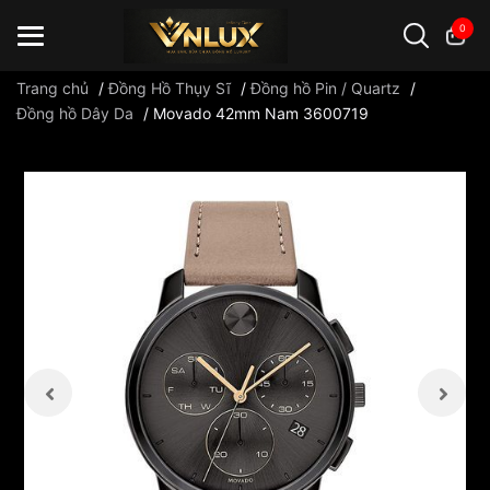
0
Trang chủ
/
Đồng Hồ Thụy Sĩ
/
Đồng hồ Pin / Quartz
/
Đồng hồ Dây Da
/
Movado 42mm Nam 3600719
Đồng hồ casio
đồng hồ G-Shock
đồng hồ Orient
...