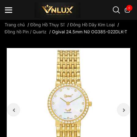
0
Trang chủ
/
Đồng Hồ Thụy Sĩ
/
Đông Hồ Dây Kim Loại
/
Đồng hồ Pin / Quartz
/
Ogival 24.5mm Nữ OG385-022DLK-T
Đồng hồ casio
đồng hồ G-Shock
đồng hồ Orient
...