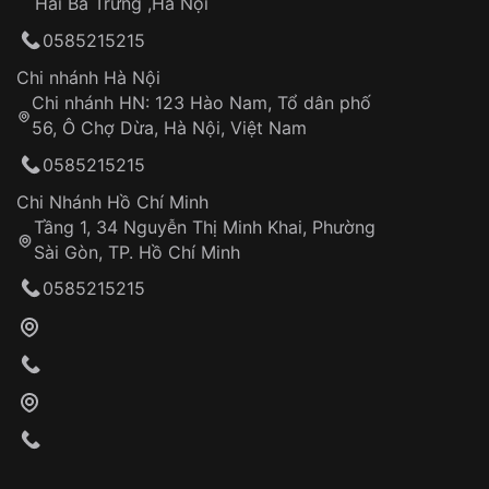
Hai Bà Trưng ,Hà Nội
Can thiệp tại các nơi không thuộc hệ
0585215215
thống VNLUX
Hotline: 0585 215 215
Chi nhánh Hà Nội
Chi nhánh HN: 123 Hào Nam, Tổ dân phố
Từ khóa SEO:
56, Ô Chợ Dừa, Hà Nội, Việt Nam
Hỗ trợ nhanh chóng – minh bạch
0585215215
Đảm bảo quyền lợi khách hàng
Đồng hành cùng khách hàng trong suốt quá
Chi Nhánh Hồ Chí Minh
trình sử dụng
Tầng 1, 34 Nguyễn Thị Minh Khai, Phường
Sài Gòn, TP. Hồ Chí Minh
Giao hàng tận nơi
0585215215
Khách hàng kiểm tra và thanh toán trực tiếp
cho nhân viên giao hàng
Xác nhận đơn hàng và thanh toán
VNLUX tiến hành giao hàng đến địa chỉ yêu
cầu