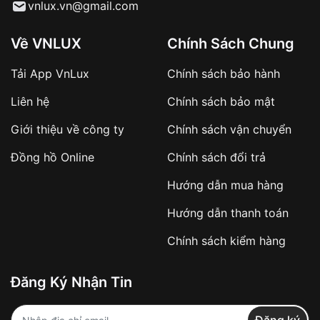
Từ khóa SEO:
vnlux.vn@gmail.com
Về VNLUX
Chính Sách Chung
Tải App VnLux
Chính sách bảo hành
Áp dụng với các đơn hàng giá trị cao hoặc
Liên hệ
Chính sách bảo mật
sản phẩm đặc biệt
Khách hàng cần
đặt cọc trước 10% giá trị đơn
Giới thiệu về công ty
Chính sách vận chuyển
hàng
Số tiền còn lại thanh toán khi nhận hàng hoặc
Đồng hồ Online
Chính sách đổi trả
theo thỏa thuận
Hướng dẫn mua hàng
Lợi ích của việc đặt cọc:
Hướng dẫn thanh toán
✔️ Đảm bảo xử lý đơn hàng nhanh chóng
Chính sách kiểm hàng
✔️ Hạn chế tình trạng hủy đơn không mong
muốn
Đăng Ký Nhận Tin
Từ khóa SEO: