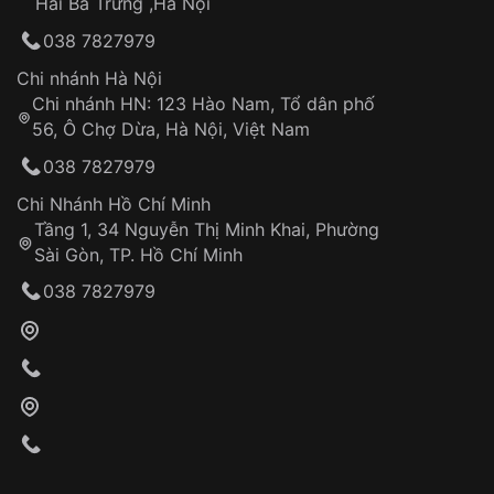
Hai Bà Trưng ,Hà Nội
Can thiệp tại các nơi không thuộc hệ
038 7827979
thống VNLUX
Hotline: 0585 215 215
Chi nhánh Hà Nội
Chi nhánh HN: 123 Hào Nam, Tổ dân phố
Từ khóa SEO:
56, Ô Chợ Dừa, Hà Nội, Việt Nam
Hỗ trợ nhanh chóng – minh bạch
038 7827979
Đảm bảo quyền lợi khách hàng
Đồng hành cùng khách hàng trong suốt quá
Chi Nhánh Hồ Chí Minh
trình sử dụng
Tầng 1, 34 Nguyễn Thị Minh Khai, Phường
Sài Gòn, TP. Hồ Chí Minh
Giao hàng tận nơi
038 7827979
Khách hàng kiểm tra và thanh toán trực tiếp
cho nhân viên giao hàng
Xác nhận đơn hàng và thanh toán
VNLUX tiến hành giao hàng đến địa chỉ yêu
cầu