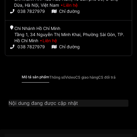
Dừa, Hà Nội, Việt Nam
Liên hệ
038 7827979
Chỉ đường
Chi Nhánh Hồ Chí Minh
Tầng 1, 34 Nguyễn Thị Minh Khai, Phường Sài Gòn, TP.
Hồ Chí Minh
Liên hệ
038 7827979
Chỉ đường
Mô tả sản phẩm
Thông số
Video
CS giao hàng
CS đổi trả
Nội dung đang được cập nhật
Thương Hiệu
Ogival
SKU
OG385-022DLSK-T