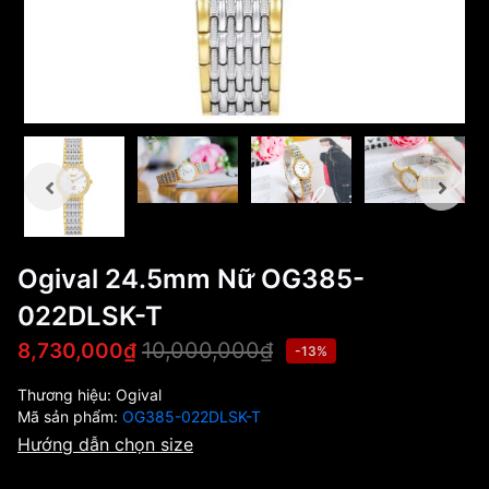
Ogival 24.5mm Nữ OG385-
022DLSK-T
10,000,000₫
8,730,000₫
-13%
Thương hiệu:
Ogival
Mã sản phẩm:
OG385-022DLSK-T
Hướng dẫn chọn size