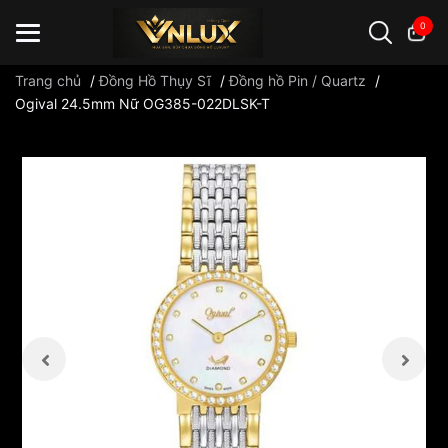
0
Trang chủ
/
Đồng Hồ Thụy Sĩ
/
Đồng hồ Pin / Quartz
/
Ogival 24.5mm Nữ OG385-022DLSK-T
Đồng hồ casio
đồng hồ G-Shock
đồng hồ Orient
...