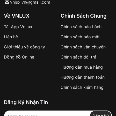
Từ khóa SEO:
vnlux.vn@gmail.com
Về VNLUX
Chính Sách Chung
Tải App VnLux
Chính sách bảo hành
Áp dụng với các đơn hàng giá trị cao hoặc
Liên hệ
Chính sách bảo mật
sản phẩm đặc biệt
Khách hàng cần
đặt cọc trước 10% giá trị đơn
Giới thiệu về công ty
Chính sách vận chuyển
hàng
Số tiền còn lại thanh toán khi nhận hàng hoặc
Đồng hồ Online
Chính sách đổi trả
theo thỏa thuận
Hướng dẫn mua hàng
Lợi ích của việc đặt cọc:
Hướng dẫn thanh toán
✔️ Đảm bảo xử lý đơn hàng nhanh chóng
Chính sách kiểm hàng
✔️ Hạn chế tình trạng hủy đơn không mong
muốn
Đăng Ký Nhận Tin
Từ khóa SEO: