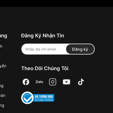
ung
Đăng Ký Nhận Tin
nh
Đăng ký
t
uyển
Theo Dõi Chúng Tôi
ng
oán
àng