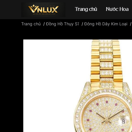
Trang chủ
Nước Hoa
Trang chủ
/
Đồng Hồ Thụy Sĩ
/
Đông Hồ Dây Kim Loại
Đồng hồ casio
đ