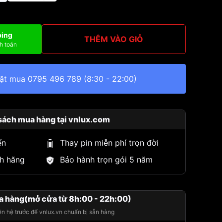
ping
THÊM VÀO GIỎ
h toán
đặt mua
0795 496 789
(8:30 - 22:00)
sách mua hàng tại vnlux.com
ển
Thay pin miễn phí trọn đời
h hãng
Bảo hành trọn gói 5 năm
a hàng(mở cửa từ 8h:00 - 22h:00)
iên hệ trước để vnlux.vn chuẩn bị sẵn hàng