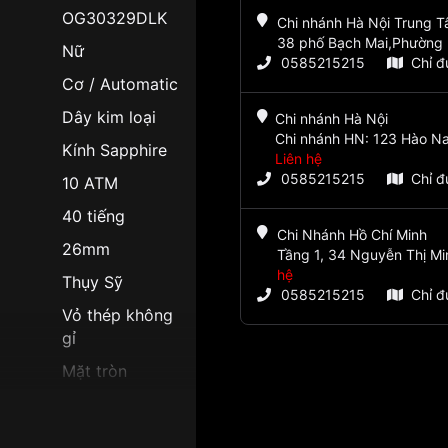
OG30329DLK
Chi nhánh Hà Nội Trung 
38 phố Bạch Mai,Phường 
Nữ
0585215215
Chỉ 
Cơ / Automatic
Dây kim loại
Chi nhánh Hà Nội
Chi nhánh HN: 123 Hào Na
Kính Sapphire
Liên hệ
0585215215
Chỉ 
10 ATM
40 tiếng
Chi Nhánh Hồ Chí Minh
26mm
Tầng 1, 34 Nguyễn Thị Mi
hệ
Thụy Sỹ
0585215215
Chỉ 
Vỏ thép không
gỉ
Mặt tròn
Vỏ Màu Vàng
Sang trọng