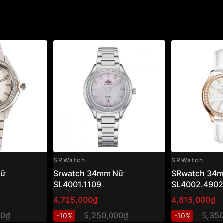
SRWatch
SRWatch
Nữ
Srwatch 34mm Nữ
SRwatch 34
SL4001.1109
SL4002.4902
4,725,000₫
4,815,000₫
00₫
5,250,000₫
5,35
-10%
-10%