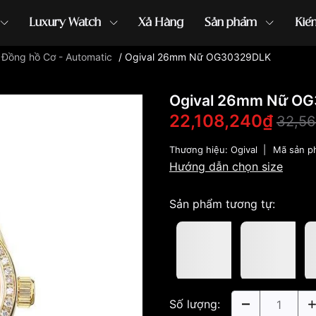
Luxury Watch
Xả Hàng
Sản phẩm
Kiế
/
Đồng hồ Cơ - Automatic
/
Ogival 26mm Nữ OG30329DLK
ồng hồ G-Shock
đồng hồ Orient
...
Ogival 26mm Nữ O
22,108,240₫
32,56
Thương hiệu:
Ogival
|
Mã sản p
Hướng dẫn chọn size
Sản phẩm tương tự:
Số lượng: