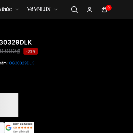
0
n thức
Về VNLUX
G30329DLK
0,000₫
-33%
hẩm:
OG30329DLK