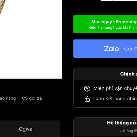
Mua ngay - Free ship
Kiểm tra hàng trước khi than
Gọi 
Chính 
Miễn phí vận chuy
iao hàng
CS đổi trả
Cam kết hàng chín
Hệ thống cử
ệu
Ogival
vui lòng l