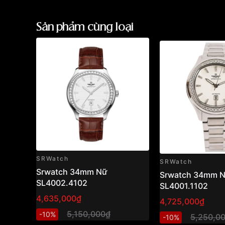
Sản phẩm cùng loại
SRWatch
SRWatch
Srwatch 34mm Nữ
Srwatch 34mm 
SL4002.4102
SL4001.1102
4,635,000₫
4,725,000₫
5,150,000₫
-10%
5,250,0
-10%