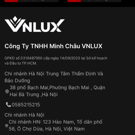
Màu mặt
Mặt xanh
🎁 Đơn hàng
từ 3.500.000đ trở lên:
miễn phí
vận chuyển toàn quốc
Sử dụng sai cách như:
Từ khóa SEO:
Tiếp xúc với hóa chất, chất tẩy rửa
Đeo đồng hồ khi tắm nước nóng, xông
hơi
Đồng hồ bị hư hỏng do:
Công Ty TNHH Minh Châu VNLUX
Va đập, rơi vỡ
Thời gian vận chuyển trung bình:
Tai nạn hoặc tác động từ bên ngoài
3 – 5 ngày
GPKD số 0316487950 cấp ngày 14/09/2023 tại Sở kế hoạch
và Đầu tư TP.HCM.
làm việc
Hao mòn tự nhiên theo thời gian:
Áp dụng cho tất cả tỉnh thành trên toàn quốc
Dây đeo
Chi nhánh Hà Nội Trung Tâm Thẩm Định Và
Thời gian tính từ khi xác nhận đơn hàng thành
Vỏ đồng hồ
Bảo Dưỡng
công
Sản phẩm đã bị:
38 phố Bạch Mai,Phường Bạch Mai , Quận
Tự ý sửa chữa
Hai Bà Trưng ,Hà Nội
Can thiệp tại các nơi không thuộc hệ
0585215215
thống VNLUX
Hotline: 0585 215 215
Chi nhánh Hà Nội
Chi nhánh HN: 123 Hào Nam, Tổ dân phố
Từ khóa SEO:
56, Ô Chợ Dừa, Hà Nội, Việt Nam
Hỗ trợ nhanh chóng – minh bạch