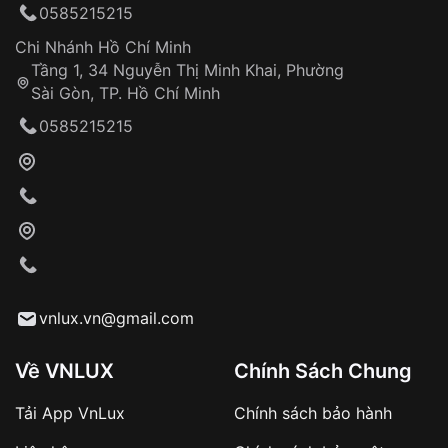
0585215215
Đảm bảo quyền lợi khách hàng
Đồng hành cùng khách hàng trong suốt quá
Chi Nhánh Hồ Chí Minh
trình sử dụng
Tầng 1, 34 Nguyễn Thị Minh Khai, Phường
Sài Gòn, TP. Hồ Chí Minh
Giao hàng tận nơi
0585215215
Khách hàng kiểm tra và thanh toán trực tiếp
cho nhân viên giao hàng
Xác nhận đơn hàng và thanh toán
VNLUX tiến hành giao hàng đến địa chỉ yêu
cầu
Từ khóa SEO:
vnlux.vn@gmail.com
Về VNLUX
Chính Sách Chung
Tải App VnLux
Chính sách bảo hành
Áp dụng với các đơn hàng giá trị cao hoặc