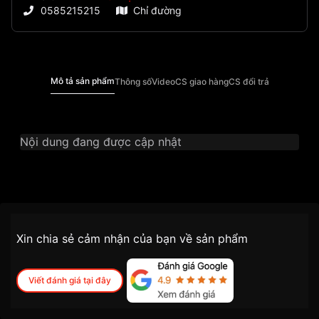
0585215215
Chỉ đường
Mô tả sản phẩm
Thông số
Video
CS giao hàng
CS đổi trả
Nội dung đang được cập nhật
Thương Hiệu
Ogival
SKU
OG380-46DLK-V
Chính sách vận chuyển VNLUX
Xin chia sẻ cảm nhận của bạn về sản phẩm
tiện lợi –
Đối tượng sử dụng
Nữ
nhanh chóng – minh bạch
Dòng máy
Pin / Quartz
Viết đánh giá tại đây
VNLUX áp dụng
bảo hành 2 năm
cho tất cả
Chất liệu dây
Dây thép không gỉ mạ vàng PVD