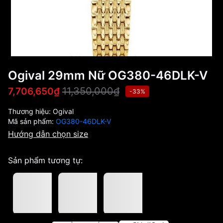
Ogival 29mm Nữ OG380-46DLK-V
11,350,000₫
7,706,650₫
-33%
Thương hiệu:
Ogival
Mã sản phẩm:
OG380-46DLK-V
Hướng dẫn chọn size
Sản phẩm tương tự: