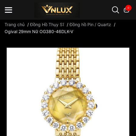
0
Trang chủ
/
Đồng Hồ Thụy Sĩ
/
Đồng hồ Pin / Quartz
/
Ogival 29mm Nữ OG380-46DLK-V
Đồng hồ casio
đồng hồ G-Shock
đồng hồ Orient
...