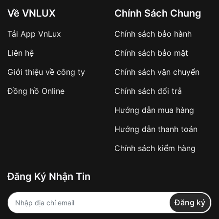
Về VNLUX
Chính Sách Chung
Tải App VnLux
Chính sách bảo hành
Áp dụng với các đơn hàng giá trị cao hoặc
Liên hệ
Chính sách bảo mật
sản phẩm đặc biệt
Khách hàng cần
đặt cọc trước 10% giá trị đơn
Giới thiệu về công ty
Chính sách vận chuyển
hàng
Số tiền còn lại thanh toán khi nhận hàng hoặc
Đồng hồ Online
Chính sách đổi trả
theo thỏa thuận
Hướng dẫn mua hàng
Lợi ích của việc đặt cọc:
Hướng dẫn thanh toán
✔️ Đảm bảo xử lý đơn hàng nhanh chóng
Chính sách kiểm hàng
✔️ Hạn chế tình trạng hủy đơn không mong
muốn
Đăng Ký Nhận Tin
Từ khóa SEO:
Đăng ký