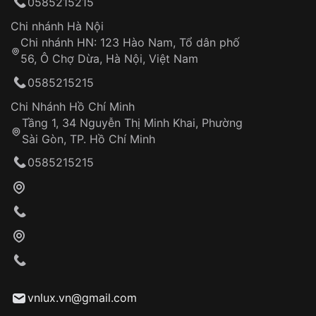
0585215215
thống VNLUX
Hotline: 0585 215 215
Chi nhánh Hà Nội
Chi nhánh HN: 123 Hào Nam, Tổ dân phố
Từ khóa SEO:
56, Ô Chợ Dừa, Hà Nội, Việt Nam
Hỗ trợ nhanh chóng – minh bạch
0585215215
Đảm bảo quyền lợi khách hàng
Đồng hành cùng khách hàng trong suốt quá
Chi Nhánh Hồ Chí Minh
trình sử dụng
Tầng 1, 34 Nguyễn Thị Minh Khai, Phường
Sài Gòn, TP. Hồ Chí Minh
Giao hàng tận nơi
0585215215
Khách hàng kiểm tra và thanh toán trực tiếp
cho nhân viên giao hàng
Xác nhận đơn hàng và thanh toán
VNLUX tiến hành giao hàng đến địa chỉ yêu
cầu
Từ khóa SEO:
vnlux.vn@gmail.com