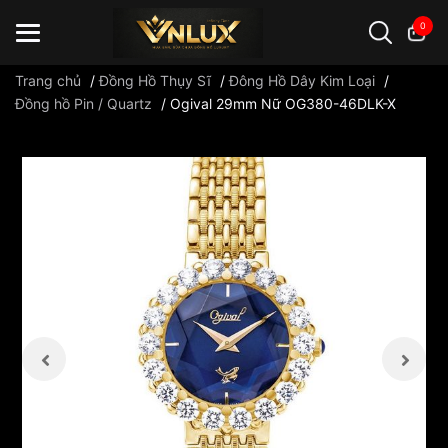
0
Trang chủ
/
Đồng Hồ Thụy Sĩ
/
Đông Hồ Dây Kim Loại
/
Đồng hồ Pin / Quartz
/
Ogival 29mm Nữ OG380-46DLK-X
Đồng hồ casio
đồng hồ G-Shock
đồng hồ Orient
...