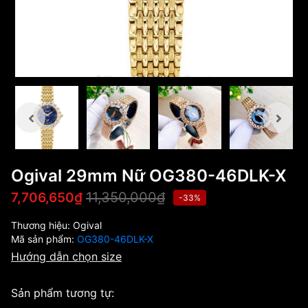
Ogival 29mm Nữ OG380-46DLK-X
11,350,000₫
7,706,650₫
-33%
Thương hiệu:
Ogival
Mã sản phẩm:
OG380-46DLK-X
Hướng dẫn chọn size
Sản phẩm tương tự: