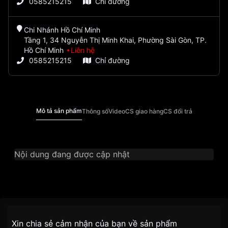
0585215215
Chỉ đường
Chi Nhánh Hồ Chí Minh
Tầng 1, 34 Nguyễn Thị Minh Khai, Phường Sài Gòn, TP.
Hồ Chí Minh
Liên hệ
0585215215
Chỉ đường
Mô tả sản phẩm
Thông số
Video
CS giao hàng
CS đổi trả
Nội dung đang được cập nhật
Thương Hiệu
Ogival
SKU
OG380-46DLK-X
Chính sách vận chuyển VNLUX
Xin chia sẻ cảm nhận của bạn về sản phẩm
tiện lợi –