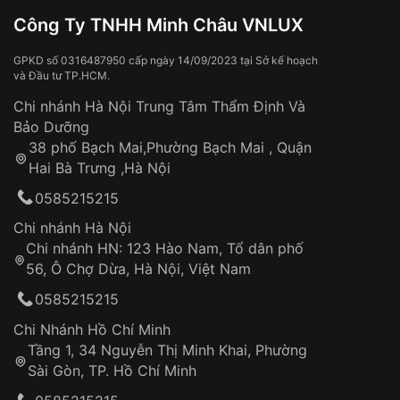
Đồng hồ bị hư hỏng do:
Công Ty TNHH Minh Châu VNLUX
Va đập, rơi vỡ
Thời gian vận chuyển trung bình:
Tai nạn hoặc tác động từ bên ngoài
3 – 5 ngày
GPKD số 0316487950 cấp ngày 14/09/2023 tại Sở kế hoạch
và Đầu tư TP.HCM.
làm việc
Hao mòn tự nhiên theo thời gian:
Áp dụng cho tất cả tỉnh thành trên toàn quốc
Dây đeo
Chi nhánh Hà Nội Trung Tâm Thẩm Định Và
Thời gian tính từ khi xác nhận đơn hàng thành
Vỏ đồng hồ
Bảo Dưỡng
công
Sản phẩm đã bị:
38 phố Bạch Mai,Phường Bạch Mai , Quận
Tự ý sửa chữa
Hai Bà Trưng ,Hà Nội
Can thiệp tại các nơi không thuộc hệ
0585215215
thống VNLUX
Hotline: 0585 215 215
Chi nhánh Hà Nội
Chi nhánh HN: 123 Hào Nam, Tổ dân phố
Từ khóa SEO:
56, Ô Chợ Dừa, Hà Nội, Việt Nam
Hỗ trợ nhanh chóng – minh bạch
0585215215
Đảm bảo quyền lợi khách hàng
Đồng hành cùng khách hàng trong suốt quá
Chi Nhánh Hồ Chí Minh
trình sử dụng
Tầng 1, 34 Nguyễn Thị Minh Khai, Phường
Sài Gòn, TP. Hồ Chí Minh
Giao hàng tận nơi