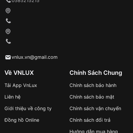
0585215215
Khách hàng kiểm tra và thanh toán trực tiếp
cho nhân viên giao hàng
Xác nhận đơn hàng và thanh toán
VNLUX tiến hành giao hàng đến địa chỉ yêu
cầu
Từ khóa SEO:
vnlux.vn@gmail.com
Về VNLUX
Chính Sách Chung
Tải App VnLux
Chính sách bảo hành
Áp dụng với các đơn hàng giá trị cao hoặc
Liên hệ
Chính sách bảo mật
sản phẩm đặc biệt
Khách hàng cần
đặt cọc trước 10% giá trị đơn
Giới thiệu về công ty
Chính sách vận chuyển
hàng
Số tiền còn lại thanh toán khi nhận hàng hoặc
Đồng hồ Online
Chính sách đổi trả
theo thỏa thuận
Hướng dẫn mua hàng