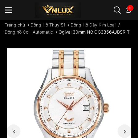
0
Trang chủ
/
Đồng Hồ Thụy Sĩ
/
Đông Hồ Dây Kim Loại
/
Đồng hồ Cơ - Automatic
/
Ogival 30mm Nữ OG3356AJBSR-T
Đồng hồ casio
đồng hồ G-Shock
đồng hồ Orient
...