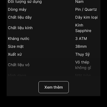
Đối tượng sử dụng
Nam
Dòng máy
Pin / Quartz
Chất liệu dây
Dây kim loại
Kính
Chất liệu kính
Sapphire
Kháng nước
3 ATM
Size mặt
38mm
Xuất xứ
Thụy Sỹ
Vỏ thép
Chất liệu vỏ
không gỉ
Hình dạng
Mặt tròn
Màu vỏ
Vỏ Màu Bạc
Xem thêm
Phong cách
Sang trọng
Tính năng
Giờ, phút