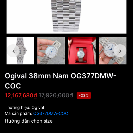
Ogival 38mm Nam OG377DMW-
COC
17,920,000₫
12,167,680₫
-33%
Thương hiệu:
Ogival
Mã sản phẩm:
OG377DMW-COC
Hướng dẫn chọn size