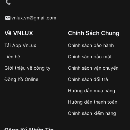
cầu
Từ khóa SEO:
vnlux.vn@gmail.com
Về VNLUX
Chính Sách Chung
Tải App VnLux
Chính sách bảo hành
Áp dụng với các đơn hàng giá trị cao hoặc
Liên hệ
Chính sách bảo mật
sản phẩm đặc biệt
Khách hàng cần
đặt cọc trước 10% giá trị đơn
Giới thiệu về công ty
Chính sách vận chuyển
hàng
Số tiền còn lại thanh toán khi nhận hàng hoặc
Đồng hồ Online
Chính sách đổi trả
theo thỏa thuận
Hướng dẫn mua hàng
Lợi ích của việc đặt cọc:
Hướng dẫn thanh toán
✔️ Đảm bảo xử lý đơn hàng nhanh chóng
Chính sách kiểm hàng
✔️ Hạn chế tình trạng hủy đơn không mong
muốn
Đăng Ký Nhận Tin