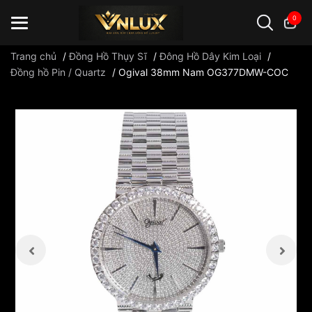
0
Trang chủ
/
Đồng Hồ Thụy Sĩ
/
Đông Hồ Dây Kim Loại
/
Đồng hồ Pin / Quartz
/
Ogival 38mm Nam OG377DMW-COC
Đồng hồ casio
đồng hồ G-Shock
đồng hồ Orient
...