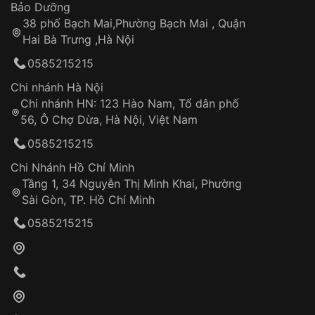
Thời gian tính từ khi xác nhận đơn hàng thành
Vỏ đồng hồ
Bảo Dưỡng
công
Sản phẩm đã bị:
38 phố Bạch Mai,Phường Bạch Mai , Quận
Tự ý sửa chữa
Hai Bà Trưng ,Hà Nội
Can thiệp tại các nơi không thuộc hệ
0585215215
thống VNLUX
Hotline: 0585 215 215
Chi nhánh Hà Nội
Chi nhánh HN: 123 Hào Nam, Tổ dân phố
Từ khóa SEO:
56, Ô Chợ Dừa, Hà Nội, Việt Nam
Hỗ trợ nhanh chóng – minh bạch
0585215215
Đảm bảo quyền lợi khách hàng
Đồng hành cùng khách hàng trong suốt quá
Chi Nhánh Hồ Chí Minh
trình sử dụng
Tầng 1, 34 Nguyễn Thị Minh Khai, Phường
Sài Gòn, TP. Hồ Chí Minh
Giao hàng tận nơi
0585215215
Khách hàng kiểm tra và thanh toán trực tiếp
cho nhân viên giao hàng
Xác nhận đơn hàng và thanh toán
VNLUX tiến hành giao hàng đến địa chỉ yêu