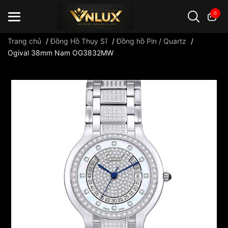
0
Trang chủ
/
Đồng Hồ Thụy Sĩ
/
Đồng hồ Pin / Quartz
/
Ogival 38mm Nam OG3832MW
Đồng hồ casio
đồng hồ G-Shock
đồng hồ Orient
...