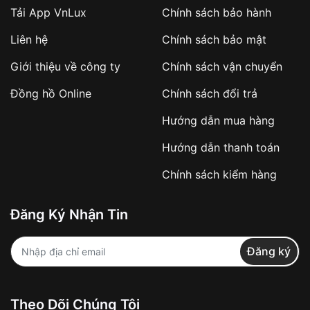
Tải App VnLux
Chính sách bảo hành
Áp dụng với các đơn hàng giá trị cao hoặc
Liên hệ
Chính sách bảo mật
sản phẩm đặc biệt
Khách hàng cần
đặt cọc trước 10% giá trị đơn
Giới thiệu về công ty
Chính sách vận chuyển
hàng
Số tiền còn lại thanh toán khi nhận hàng hoặc
Đồng hồ Online
Chính sách đổi trả
theo thỏa thuận
Hướng dẫn mua hàng
Lợi ích của việc đặt cọc:
Hướng dẫn thanh toán
✔️ Đảm bảo xử lý đơn hàng nhanh chóng
Chính sách kiểm hàng
✔️ Hạn chế tình trạng hủy đơn không mong
muốn
Đăng Ký Nhận Tin
Từ khóa SEO:
Đăng ký
Khách hàng được
kiểm tra hàng trước khi
Theo Dõi Chúng Tôi