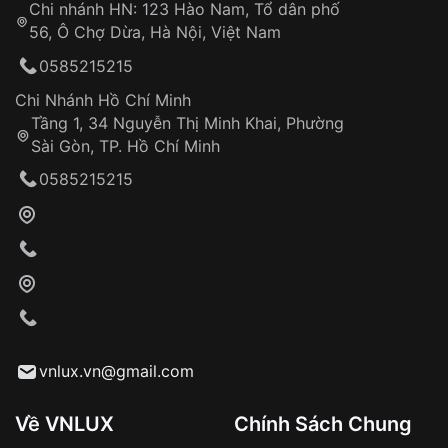
Chi nhánh HN: 123 Hào Nam, Tổ dân phố
Từ khóa SEO:
56, Ô Chợ Dừa, Hà Nội, Việt Nam
Hỗ trợ nhanh chóng – minh bạch
0585215215
Đảm bảo quyền lợi khách hàng
Đồng hành cùng khách hàng trong suốt quá
Chi Nhánh Hồ Chí Minh
trình sử dụng
Tầng 1, 34 Nguyễn Thị Minh Khai, Phường
Sài Gòn, TP. Hồ Chí Minh
Giao hàng tận nơi
0585215215
Khách hàng kiểm tra và thanh toán trực tiếp
cho nhân viên giao hàng
Xác nhận đơn hàng và thanh toán
VNLUX tiến hành giao hàng đến địa chỉ yêu
cầu
Từ khóa SEO:
vnlux.vn@gmail.com
Về VNLUX
Chính Sách Chung