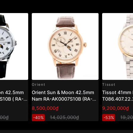
Orient
Tissot
oon 42.5mm
Orient Sun & Moon 42.5mm
Tissot 41mm
10B ( RA-
Nam RA-AK0007S10B (RA-
T086.407.22.
AK0007S30B)
8,500,000₫
9,200,000₫
000₫
14,025,000₫
19,2
-40%
-53%