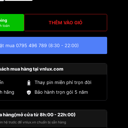
ping
THÊM VÀO GIỎ
h toán
đặt mua
0795 496 789
(8:30 - 22:00)
sách mua hàng tại vnlux.com
ển
Thay pin miễn phí trọn đời
h hãng
Bảo hành trọn gói 5 năm
a hàng(mở cửa từ 8h:00 - 22h:00)
iên hệ trước để vnlux.vn chuẩn bị sẵn hàng