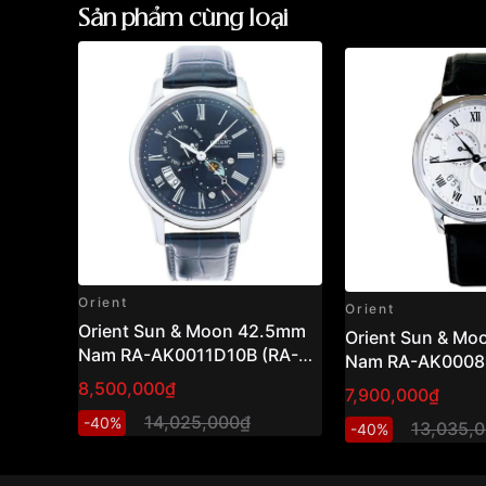
Sản phẩm cùng loại
Orient
Orient
Orient Sun & Moon 42.5mm
Orient Sun & M
Nam RA-AK0011D10B (RA-
Nam RA-AK0008S
AK0011D30B)
AK0008S30B )
8,500,000₫
7,900,000₫
14,025,000₫
-40%
13,035,
-40%