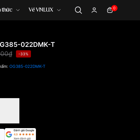
0
n thức
Về VNLUX
OG385-022DMK-T
000₫
-33%
hẩm:
OG385-022DMK-T