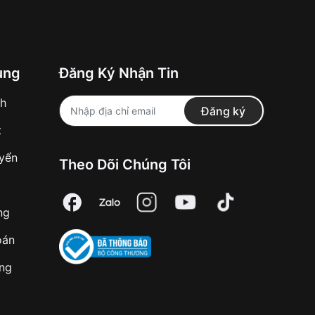
ung
Đăng Ký Nhận Tin
nh
Đăng ký
t
uyển
Theo Dõi Chúng Tôi
ng
oán
àng