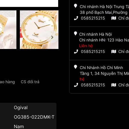
Chi nhánh Hà Nội Trung 
38 phố Bạch Mai,Phường 
0585215215
Chỉ 
Chi nhánh Hà Nội
Chi nhánh HN: 123 Hào Na
Liên hệ
0585215215
Chỉ 
Chi Nhánh Hồ Chí Minh
Tầng 1, 34 Nguyễn Thị Mi
hệ
iao hàng
CS đổi trả
0585215215
Chỉ 
u
Ogival
OG385-022DMK-T
Nam