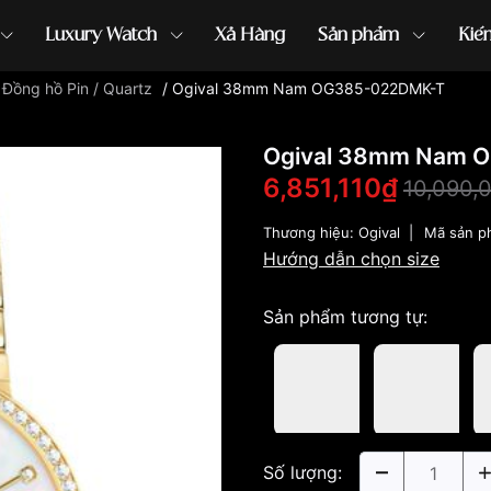
Luxury Watch
Xả Hàng
Sản phẩm
Kiế
/
Đồng hồ Pin / Quartz
/
Ogival 38mm Nam OG385-022DMK-T
ồng hồ G-Shock
đồng hồ Orient
...
Ogival 38mm Nam 
6,851,110₫
10,090,
Thương hiệu:
Ogival
|
Mã sản p
Hướng dẫn chọn size
Sản phẩm tương tự:
Số lượng: