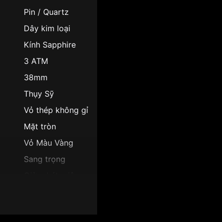
Pin / Quartz
Dây kim loại
Kính Sapphire
3 ATM
38mm
Thụy Sỹ
Vỏ thép không gỉ
Mặt tròn
Vỏ Màu Vàng
Sang trọng
Giờ, phút, giây
10mm
Mặt trắng