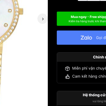
Mua ngay - Free ship
Kiểm tra hàng trước khi than
Gọi 
Chính 
Miễn phí vận chuy
Cam kết hàng chín
Hệ thống cử
vui lòng l