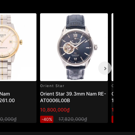
Orient Star
Casio
 Nam
Orient Star 39.3mm Nam RE-
Casio 45
261.00
AT0006L00B
1200WHD
10,800,000₫
1,301,600
00,000₫
17,820,000₫
1,
-40%
-20%