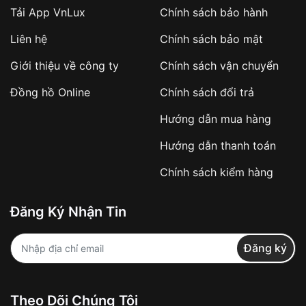
Tải App VnLux
Chính sách bảo hành
Áp dụng với các đơn hàng giá trị cao hoặc
Liên hệ
Chính sách bảo mật
sản phẩm đặc biệt
Khách hàng cần
đặt cọc trước 10% giá trị đơn
Giới thiệu về công ty
Chính sách vận chuyển
hàng
Số tiền còn lại thanh toán khi nhận hàng hoặc
Đồng hồ Online
Chính sách đổi trả
theo thỏa thuận
Hướng dẫn mua hàng
Lợi ích của việc đặt cọc:
Hướng dẫn thanh toán
✔️ Đảm bảo xử lý đơn hàng nhanh chóng
Chính sách kiểm hàng
✔️ Hạn chế tình trạng hủy đơn không mong
muốn
Đăng Ký Nhận Tin
Từ khóa SEO:
Đăng ký
Khách hàng được
kiểm tra hàng trước khi
Theo Dõi Chúng Tôi