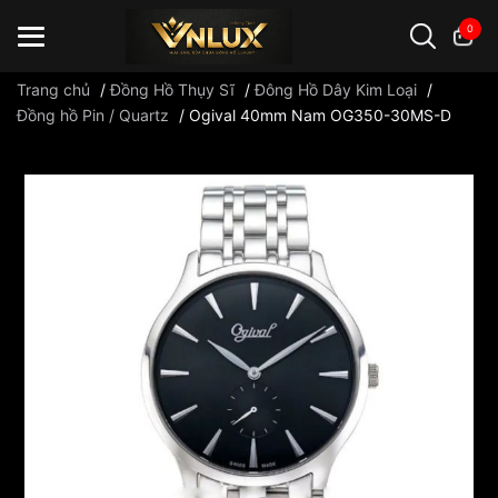
0
Trang chủ
/
Đồng Hồ Thụy Sĩ
/
Đông Hồ Dây Kim Loại
/
Đồng hồ Pin / Quartz
/
Ogival 40mm Nam OG350-30MS-D
Đồng hồ casio
đồng hồ G-Shock
đồng hồ Orient
...