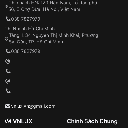
Chi nhánh HN: 123 Hào Nam, Tổ dân phố
Từ khóa SEO:
56, Ô Chợ Dừa, Hà Nội, Việt Nam
Hỗ trợ nhanh chóng – minh bạch
038 7827979
Đảm bảo quyền lợi khách hàng
Đồng hành cùng khách hàng trong suốt quá
Chi Nhánh Hồ Chí Minh
trình sử dụng
Tầng 1, 34 Nguyễn Thị Minh Khai, Phường
Sài Gòn, TP. Hồ Chí Minh
Giao hàng tận nơi
038 7827979
Khách hàng kiểm tra và thanh toán trực tiếp
cho nhân viên giao hàng
Xác nhận đơn hàng và thanh toán
VNLUX tiến hành giao hàng đến địa chỉ yêu
cầu
Từ khóa SEO:
vnlux.vn@gmail.com
Về VNLUX
Chính Sách Chung