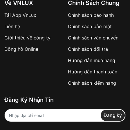
Về VNLUX
Chính Sách Chung
Tải App VnLux
Chính sách bảo hành
Áp dụng với các đơn hàng giá trị cao hoặc
Liên hệ
Chính sách bảo mật
sản phẩm đặc biệt
Khách hàng cần
đặt cọc trước 10% giá trị đơn
Giới thiệu về công ty
Chính sách vận chuyển
hàng
Số tiền còn lại thanh toán khi nhận hàng hoặc
Đồng hồ Online
Chính sách đổi trả
theo thỏa thuận
Hướng dẫn mua hàng
Lợi ích của việc đặt cọc:
Hướng dẫn thanh toán
✔️ Đảm bảo xử lý đơn hàng nhanh chóng
Chính sách kiểm hàng
✔️ Hạn chế tình trạng hủy đơn không mong
muốn
Đăng Ký Nhận Tin
Từ khóa SEO:
Đăng ký