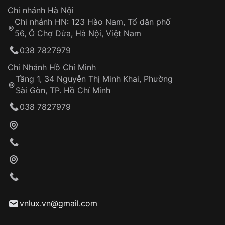
Hotline: 0585 215 215
Chi nhánh Hà Nội
Chi nhánh HN: 123 Hào Nam, Tổ dân phố
Từ khóa SEO:
56, Ô Chợ Dừa, Hà Nội, Việt Nam
Hỗ trợ nhanh chóng – minh bạch
038 7827979
Đảm bảo quyền lợi khách hàng
Đồng hành cùng khách hàng trong suốt quá
Chi Nhánh Hồ Chí Minh
trình sử dụng
Tầng 1, 34 Nguyễn Thị Minh Khai, Phường
Sài Gòn, TP. Hồ Chí Minh
Giao hàng tận nơi
038 7827979
Khách hàng kiểm tra và thanh toán trực tiếp
cho nhân viên giao hàng
Xác nhận đơn hàng và thanh toán
VNLUX tiến hành giao hàng đến địa chỉ yêu
cầu
Từ khóa SEO:
vnlux.vn@gmail.com