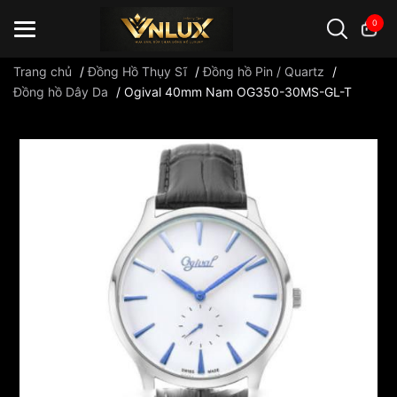
0
Trang chủ
/
Đồng Hồ Thụy Sĩ
/
Đồng hồ Pin / Quartz
/
Đồng hồ Dây Da
/
Ogival 40mm Nam OG350-30MS-GL-T
Đồng hồ casio
đồng hồ G-Shock
đồng hồ Orient
...