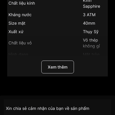
Kính
Chất liệu kính
Sapphire
Kháng nước
3 ATM
Size mặt
40mm
Xuất xứ
Thụy Sỹ
Vỏ thép
Chất liệu vỏ
không gỉ
Hình dạng
Mặt tròn
Màu vỏ
Vỏ Màu Bạc
Xem thêm
Phong cách
Sang trọng
Giờ, phút,
Tính năng
giây
Thương Hiệu
Ogival
Độ dày
10mm
SKU
OG350-30MS-GL-T
Màu mặt
Mặt trắng
Chính sách vận chuyển VNLUX
Xin chia sẻ cảm nhận của bạn về sản phẩm
Những sản phẩm tương tự
"Ogival 40mm Nam
tiện lợi –
Đối tượng sử dụng
Nam