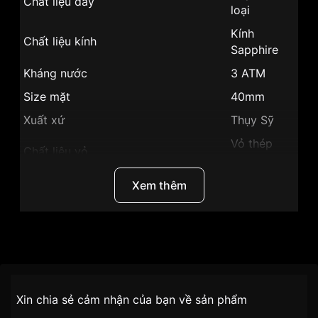
Chất liệu dây
loại
Kính
Chất liệu kính
Sapphire
Kháng nước
3 ATM
Size mặt
40mm
Xuất xứ
Thụy Sỹ
Vỏ thép
Chất liệu vỏ
không gỉ
Hình dạng
Mặt tròn
Xem thêm
Vỏ Màu
Màu vỏ
Vàng
Phong cách
Sang trọng
Thương Hiệu
Ogival
Giờ, phút,
Tính năng
SKU
OG350-30MSK-D
giây
Chính sách vận chuyển VNLUX
Xin chia sẻ cảm nhận của bạn về sản phẩm
tiện lợi –
Đối tượng sử dụng
Nam
Độ dày
14,5mm