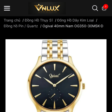
0
Trang chủ
/
Đồng Hồ Thụy Sĩ
/
Đông Hồ Dây Kim Loại
/
Đồng hồ Pin / Quartz
/
Ogival 40mm Nam OG350-30MSK-D
Đồng hồ casio
đồng hồ G-Shock
đồng hồ Orient
...