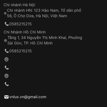
Hotline: 0585 215 215
Chi nhánh Hà Nội
Chi nhánh HN: 123 Hào Nam, Tổ dân phố
Từ khóa SEO:
56, Ô Chợ Dừa, Hà Nội, Việt Nam
Hỗ trợ nhanh chóng – minh bạch
0585215215
Đảm bảo quyền lợi khách hàng
Đồng hành cùng khách hàng trong suốt quá
Chi Nhánh Hồ Chí Minh
trình sử dụng
Tầng 1, 34 Nguyễn Thị Minh Khai, Phường
Sài Gòn, TP. Hồ Chí Minh
Giao hàng tận nơi
0585215215
Khách hàng kiểm tra và thanh toán trực tiếp
cho nhân viên giao hàng
Xác nhận đơn hàng và thanh toán
VNLUX tiến hành giao hàng đến địa chỉ yêu
cầu
Từ khóa SEO:
vnlux.vn@gmail.com