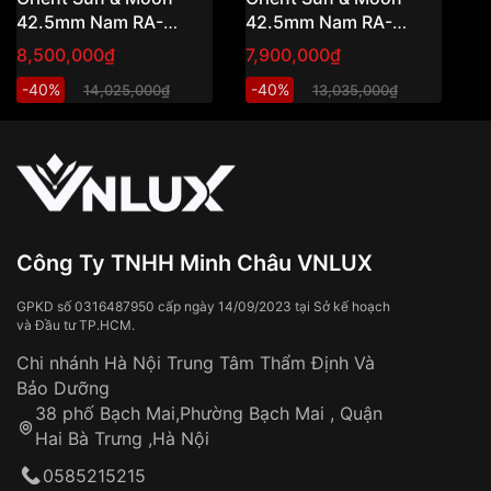
dụng đơn hỏa tốc)
Tính năng
Giờ, phút, giây
42.5mm Nam RA-
42.5mm Nam RA-
T
📦 Đơn hàng
dưới 2.500.000đ
(ngoài
AK0011D10B (RA-
AK0008S10B ( RA-
8,500,000₫
7,900,000₫
9
Độ dày
14,5mm
TP.HCM): tính phí vận chuyển (nhân viên sẽ
AK0011D30B)
AK0008S30B )
thông báo cụ thể)
-40%
-40%
-
14,025,000₫
13,035,000₫
Màu mặt
Mặt đen
🎁 Đơn hàng
từ 3.500.000đ trở lên:
miễn phí
vận chuyển toàn quốc
Sử dụng sai cách như:
Xem thêm
Từ khóa SEO:
Tiếp xúc với hóa chất, chất tẩy rửa
Đeo đồng hồ khi tắm nước nóng, xông
hơi
Đồng hồ bị hư hỏng do:
Công Ty TNHH Minh Châu VNLUX
Va đập, rơi vỡ
Thời gian vận chuyển trung bình:
Tai nạn hoặc tác động từ bên ngoài
3 – 5 ngày
GPKD số 0316487950 cấp ngày 14/09/2023 tại Sở kế hoạch
và Đầu tư TP.HCM.
làm việc
Hao mòn tự nhiên theo thời gian:
Áp dụng cho tất cả tỉnh thành trên toàn quốc
Dây đeo
Chi nhánh Hà Nội Trung Tâm Thẩm Định Và
Thời gian tính từ khi xác nhận đơn hàng thành
Vỏ đồng hồ
Bảo Dưỡng
công
Sản phẩm đã bị:
38 phố Bạch Mai,Phường Bạch Mai , Quận
Tự ý sửa chữa
Hai Bà Trưng ,Hà Nội
Can thiệp tại các nơi không thuộc hệ
0585215215
thống VNLUX