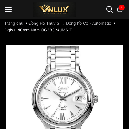
0
Trang chủ
/
Đồng Hồ Thụy Sĩ
/
Đồng hồ Cơ - Automatic
/
Ogival 40mm Nam OG3832AJMS-T
Đồng hồ casio
đồng hồ G-Shock
đồng hồ Orient
...