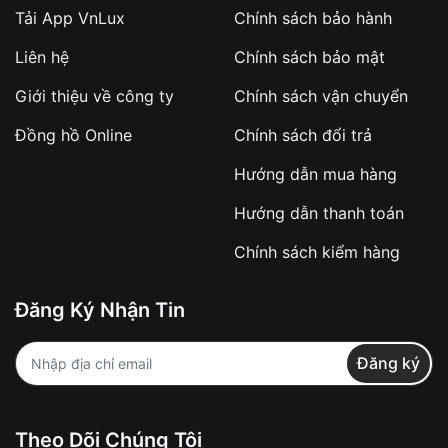
Tải App VnLux
Chính sách bảo hành
Áp dụng với các đơn hàng giá trị cao hoặc
Liên hệ
Chính sách bảo mật
sản phẩm đặc biệt
Khách hàng cần
đặt cọc trước 10% giá trị đơn
Giới thiệu về công ty
Chính sách vận chuyển
hàng
Số tiền còn lại thanh toán khi nhận hàng hoặc
Đồng hồ Online
Chính sách đổi trả
theo thỏa thuận
Hướng dẫn mua hàng
Lợi ích của việc đặt cọc:
Hướng dẫn thanh toán
✔️ Đảm bảo xử lý đơn hàng nhanh chóng
Chính sách kiểm hàng
✔️ Hạn chế tình trạng hủy đơn không mong
muốn
Đăng Ký Nhận Tin
Từ khóa SEO:
Đăng ký
Khách hàng được
kiểm tra hàng trước khi
Theo Dõi Chúng Tôi