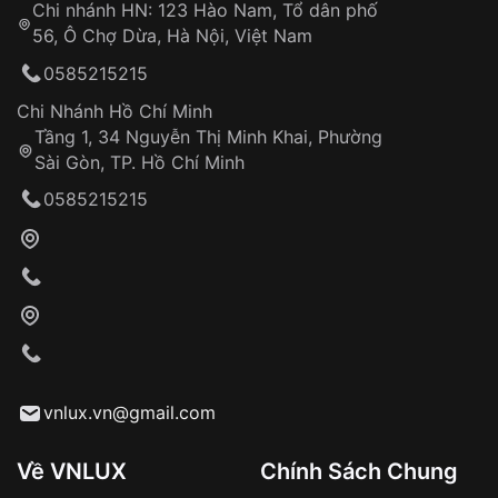
Chi nhánh HN: 123 Hào Nam, Tổ dân phố
Từ khóa SEO:
56, Ô Chợ Dừa, Hà Nội, Việt Nam
Hỗ trợ nhanh chóng – minh bạch
0585215215
Đảm bảo quyền lợi khách hàng
Đồng hành cùng khách hàng trong suốt quá
Chi Nhánh Hồ Chí Minh
trình sử dụng
Tầng 1, 34 Nguyễn Thị Minh Khai, Phường
Sài Gòn, TP. Hồ Chí Minh
Giao hàng tận nơi
0585215215
Khách hàng kiểm tra và thanh toán trực tiếp
cho nhân viên giao hàng
Xác nhận đơn hàng và thanh toán
VNLUX tiến hành giao hàng đến địa chỉ yêu
cầu
Từ khóa SEO:
vnlux.vn@gmail.com
Về VNLUX
Chính Sách Chung