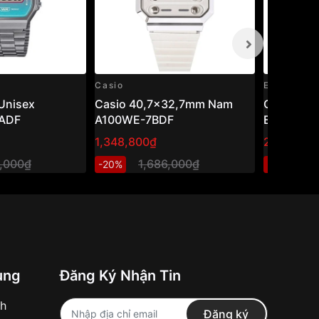
Casio
Edifice
Unisex
Casio 40,7×32,7mm Nam
Casio Ed
ADF
A100WE-7BDF
EFV-570D
1,348,800₫
2,888,00
1,000₫
1,686,000₫
3
-20%
-20%
ung
Đăng Ký Nhận Tin
nh
Đăng ký