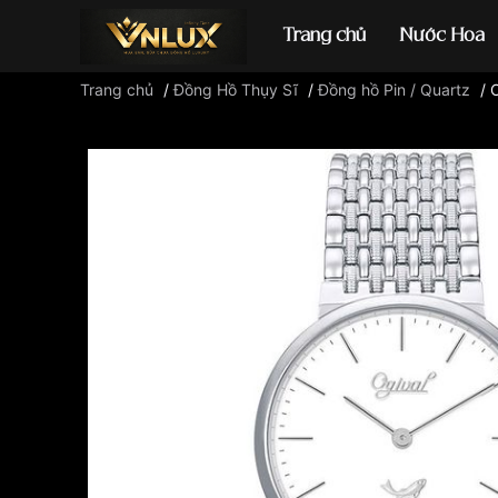
Trang chủ
Nước Hoa
Trang chủ
/
Đồng Hồ Thụy Sĩ
/
Đồng hồ Pin / Quartz
/
Đồng hồ casio
đ