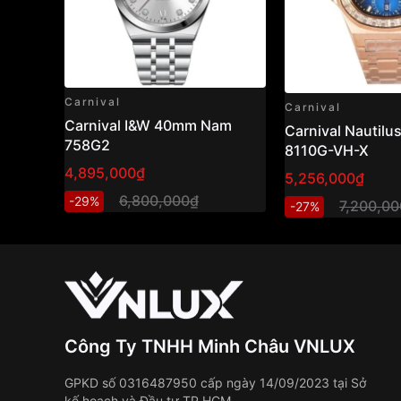
Carnival
Carnival
Carnival I&W 40mm Nam
Carnival Nautil
758G2
8110G-VH-X
4,895,000₫
5,256,000₫
6,800,000₫
-29%
7,200,0
-27%
Công Ty TNHH Minh Châu VNLUX
GPKD số 0316487950 cấp ngày 14/09/2023 tại Sở
kế hoạch và Đầu tư TP.HCM.