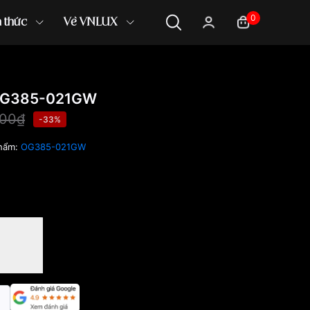
0
n thức
Về VNLUX
OG385-021GW
000₫
-33%
hẩm:
OG385-021GW