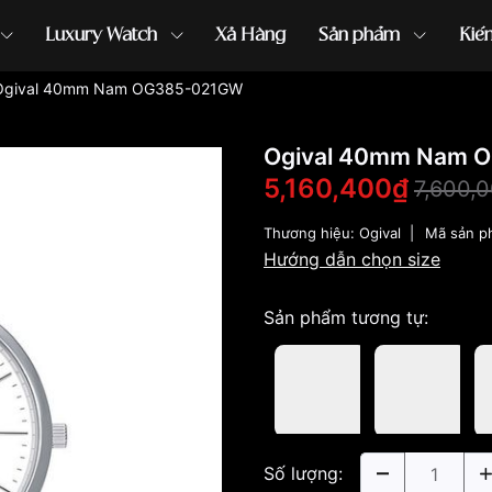
Luxury Watch
Xả Hàng
Sản phẩm
Kiế
Ogival 40mm Nam OG385-021GW
ồng hồ G-Shock
đồng hồ Orient
...
Ogival 40mm Nam 
5,160,400₫
7,600,
Thương hiệu:
Ogival
|
Mã sản p
Hướng dẫn chọn size
Sản phẩm tương tự:
Số lượng: