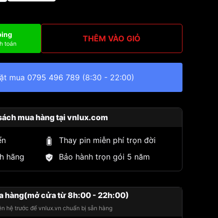
ping
THÊM VÀO GIỎ
h toán
đặt mua
0795 496 789
(8:30 - 22:00)
sách mua hàng tại vnlux.com
ển
Thay pin miễn phí trọn đời
h hãng
Bảo hành trọn gói 5 năm
a hàng(mở cửa từ 8h:00 - 22h:00)
iên hệ trước để vnlux.vn chuẩn bị sẵn hàng