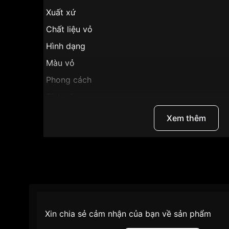
Xuất xứ
Chất liệu vỏ
Hình dạng
Màu vỏ
Phong cách
Tính năng
Độ dày
Xem thêm
Màu mặt
Những sản phẩm tương tự
"Ogival 40mm Nam
Xin chia sẻ cảm nhận của bạn về sản phẩm