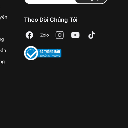
t
uyển
Theo Dõi Chúng Tôi
ng
oán
àng