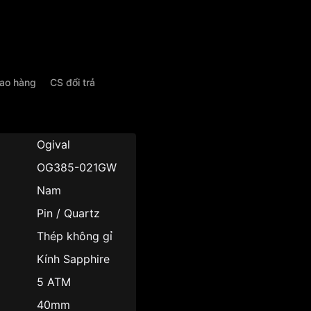
iao hàng
CS đổi trả
u
Ogival
OG385-021GW
Nam
Pin / Quartz
Thép không gỉ
Kính Sapphire
5 ATM
40mm