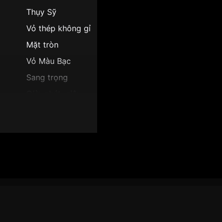
Thụy Sỹ
Vỏ thép không gỉ
Mặt tròn
Vỏ Màu Bạc
Sang trọng
Giờ, phút, giây
8.7mm
Mặt trắng
 OG385-021GW":