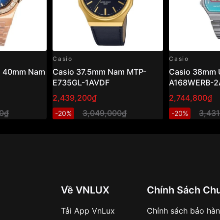
Casio
Casio
us 40mm Nam
Casio 37.5mm Nam MTP-
Casio 38mm 
E735GL-1AVDF
A168WERB-2
2,439,200₫
2,744,800₫
00₫
3,049,000₫
3,43
-20%
-20%
Về VNLUX
Chính Sách Ch
Tải App VnLux
Chính sách bảo hà