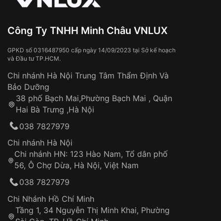
Đeo đồng hồ khi tắm nước nóng, xông
hơi
Đồng hồ bị hư hỏng do:
Công Ty TNHH Minh Châu VNLUX
Va đập, rơi vỡ
Thời gian vận chuyển trung bình:
Tai nạn hoặc tác động từ bên ngoài
3 – 5 ngày
GPKD số 0316487950 cấp ngày 14/09/2023 tại Sở kế hoạch
và Đầu tư TP.HCM.
làm việc
Hao mòn tự nhiên theo thời gian:
Áp dụng cho tất cả tỉnh thành trên toàn quốc
Dây đeo
Chi nhánh Hà Nội Trung Tâm Thẩm Định Và
Thời gian tính từ khi xác nhận đơn hàng thành
Vỏ đồng hồ
Bảo Dưỡng
công
Sản phẩm đã bị:
38 phố Bạch Mai,Phường Bạch Mai , Quận
Tự ý sửa chữa
Hai Bà Trưng ,Hà Nội
Can thiệp tại các nơi không thuộc hệ
038 7827979
thống VNLUX
Hotline: 0585 215 215
Chi nhánh Hà Nội
Chi nhánh HN: 123 Hào Nam, Tổ dân phố
Từ khóa SEO:
56, Ô Chợ Dừa, Hà Nội, Việt Nam
Hỗ trợ nhanh chóng – minh bạch
038 7827979
Đảm bảo quyền lợi khách hàng
Đồng hành cùng khách hàng trong suốt quá
Chi Nhánh Hồ Chí Minh
trình sử dụng
Tầng 1, 34 Nguyễn Thị Minh Khai, Phường