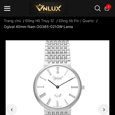
0
Trang chủ
/
Đồng Hồ Thụy Sĩ
/
Đồng hồ Pin / Quartz
/
Ogival 40mm Nam OG385-021GW-Lama
Đồng hồ casio
đồng hồ G-Shock
đồng hồ Orient
...