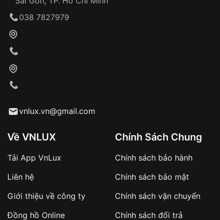
Sài Gòn, TP. Hồ Chí Minh
Giao hàng tận nơi
038 7827979
Khách hàng kiểm tra và thanh toán trực tiếp
cho nhân viên giao hàng
Xác nhận đơn hàng và thanh toán
VNLUX tiến hành giao hàng đến địa chỉ yêu
cầu
Từ khóa SEO:
vnlux.vn@gmail.com
Về VNLUX
Chính Sách Chung
Tải App VnLux
Chính sách bảo hành
Áp dụng với các đơn hàng giá trị cao hoặc
Liên hệ
Chính sách bảo mật
sản phẩm đặc biệt
Khách hàng cần
đặt cọc trước 10% giá trị đơn
Giới thiệu về công ty
Chính sách vận chuyển
hàng
Số tiền còn lại thanh toán khi nhận hàng hoặc
Đồng hồ Online
Chính sách đổi trả